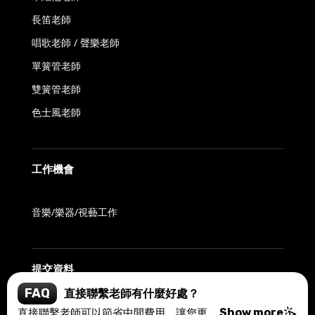
長笛老師
唱歌老師 / 聲樂老師
單簧管老師
雙簧管老師
色士風老師
工作機會
音樂/樂器/視藝工作
提交資料
FAQ
直接聯繫老師有什麼好處？
直接聯繫老師可以節省中間費用，讓您更靈活地安排課程時間，並建立更緊密的師生關係。這種方式能確保您獲得最適合的教學體驗，同時降低整體學習成本。
Show more