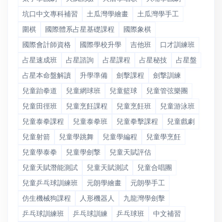
坑口中文專科補習
土瓜灣學繪畫
土瓜灣學手工
圍棋
國際體系占星基礎課程
國際象棋
國際會計師資格
國際學校升學
吉他班
口才訓練班
占星速成班
占星諮詢
占星課程
占星秘技
占星盤
占星本命盤解讀
升學準備
劍擊課程
劍撃訓練
兒童跆拳道
兒童網球班
兒童籃球
兒童管弦樂團
兒童田徑班
兒童烹飪課程
兒童烹飪班
兒童游泳班
兒童泰拳課程
兒童泰拳班
兒童拳擊課程
兒童戲劇
兒童射箭
兒童學跳舞
兒童學編程
兒童學烹飪
兒童學泰拳
兒童學劍撃
兒童天賦評估
兒童天賦潛能測試
兒童天賦測試
兒童合唱團
兒童乒乓球訓練班
元朗學繪畫
元朗學手工
仿生機械狗課程
人形機器人
九龍灣學劍擊
乒乓球訓練班
乒乓球訓練
乒乓球班
中文補習