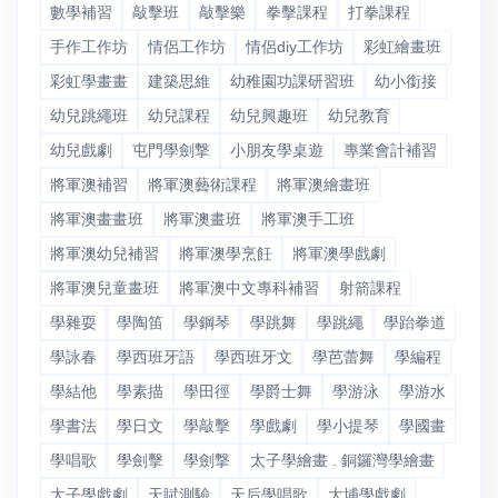
數學補習
敲擊班
敲擊樂
拳擊課程
打拳課程
手作工作坊
情侶工作坊
情侶diy工作坊
彩虹繪畫班
彩虹學畫畫
建築思維
幼稚園功課研習班
幼小銜接
幼兒跳繩班
幼兒課程
幼兒興趣班
幼兒教育
幼兒戲劇
屯門學劍撃
小朋友學桌遊
專業會計補習
將軍澳補習
將軍澳藝術課程
將軍澳繪畫班
將軍澳畫畫班
將軍澳畫班
將軍澳手工班
將軍澳幼兒補習
將軍澳學烹飪
將軍澳學戲劇
將軍澳兒童畫班
將軍澳中文專科補習
射箭課程
學雜耍
學陶笛
學鋼琴
學跳舞
學跳繩
學跆拳道
學詠春
學西班牙語
學西班牙文
學芭蕾舞
學編程
學結他
學素描
學田徑
學爵士舞
學游泳
學游水
學書法
學日文
學敲擊
學戲劇
學小提琴
學國畫
學唱歌
學劍擊
學劍撃
太子學繪畫 . 銅鑼灣學繪畫
太子學戲劇
天賦測驗
天后學唱歌
大埔學戲劇