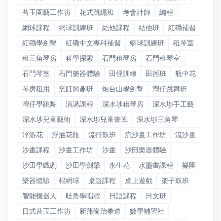
苔玉園藝工作坊
花式跳繩班
考會計師
編程
網球課程
網球訓練班
結他課程
結他班
紅磡補習
紅磡學劍擊
紅磡中文專科補習
籃球訓練班
租琴室
租三角琴房
科學探索
石門租琴房
石門租琴室
石門琴室
石門樂器體驗
田徑訓練
田徑班
瓶中花
琴房租用
烹飪興趣班
炮台山學劍撃
灣仔跳舞班
灣仔學跳舞
演講課程
深水埗租琴房
深水埗手工藝
深水埗兒童藝術
深水埗兒童畫班
深水埗三角琴
浮游花
浮油花瓶
流行鼓班
流沙畫工作坊
流沙畫
沙畫課程
沙畫工作坊
沙畫
沙田樂器體驗
沙田學戲劇
沙田學劍撃
永生花
水墨畫課程
樂團
樂器體驗
棍網球
桌遊課程
桌上遊戲
架子鼓班
智能機器人
旺角學唱歌
日語課程
日文班
日式苔玉工作坊
新蒲崗跆拳道
數學補習社