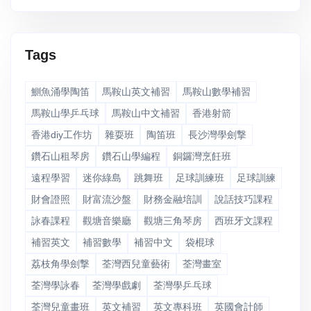
Tags
鰂魚涌學陶笛
馬鞍山英文補習
馬鞍山數學補習
馬鞍山學乒乓球
馬鞍山中文補習
香港射箭
香港diy工作坊
雜耍班
陶笛班
長沙灣學劍撃
鑽石山租琴房
鑽石山學編程
銅鑼灣烹飪班
遠程學習
迷你綠島
跳舞班
足球訓練班
足球訓練
財會證照
財富流沙盤
財務金融培訓
說話技巧課程
詠春課程
觀塘音樂廳
觀塘三角琴房
西班牙文課程
補習英文
補習數學
補習中文
袋棍球
荔枝角學劍撃
荃灣西兒童藝術
荃灣畫室
荃灣學詠春
荃灣學戲劇
荃灣學乒乓球
荃灣兒童畫班
英文補習
英文專科班
英國會計師