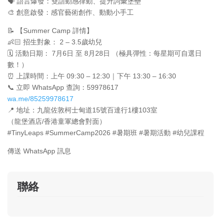
🗣️ 語言爆發：雙語動感律動、提升詞彙堡壘
🎨 創意啟發：感官藝術創作、動動小手工
📝 【Summer Camp 詳情】
👶🏻 招生對象： 2 – 3.5歲幼兒
🗓️ 活動日期： 7月6日 至 8月28日 （極具彈性：每星期可自選日
數！）
⏰ 上課時間：上午 09:30 – 12:30｜下午 13:30 – 16:30
📞 立即 WhatsApp 查詢：59978617
wa.me/85259978617
📍 地址：九龍佐敦柯士甸道15號百達行1樓103室
（龍堡酒店/香港童軍總會對面）
#TinyLeaps #SummerCamp2026 #暑期班 #暑期活動 #幼兒課程
傳送 WhatsApp 訊息
聯絡