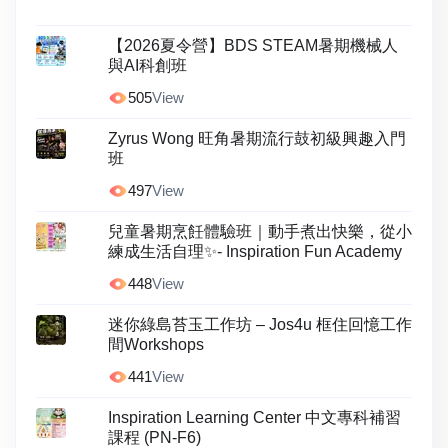
【2026夏令營】BDS STEAM暑期機械人
與AI科創班
505
View
Zyrus Wong 旺角暑期流行鼓初級興趣入門
班
497
View
兒童暑期烹飪體驗班｜動手煮出快樂，從小
練成生活自理✨- Inspiration Fun Academy
448
View
迷你綠島苔玉工作坊 – Jos4u 框住回憶工作
間Workshops
441
View
Inspiration Learning Center 中文專科補習
課程 (PN-F6)