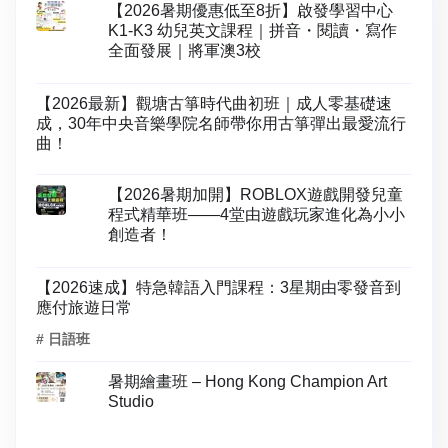
【2026暑期優惠低至8折】啟發學習中心
K1-K3 幼兒英文課程｜拼音・閱讀・寫作
全面發展｜將軍澳3校
【2026最新】觀塘古箏時代曲初班｜成人零基礎速
成，30年中央音樂學院名師帶你用古箏彈出最愛流行
曲！
【2026暑期加開】ROBLOX遊戲開發兒童
程式精華班——4堂由遊戲玩家進化為小小
創造者！
【2026速成】特急韓語入門課程：3星期由零發音到
應付旅遊日常
# 日語班
暑期繪畫班 – Hong Kong Champion Art
Studio