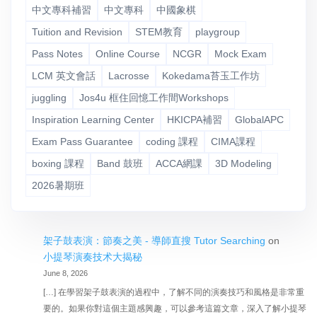
中文專科補習
中文專科
中國象棋
Tuition and Revision
STEM教育
playgroup
Pass Notes
Online Course
NCGR
Mock Exam
LCM 英文會話
Lacrosse
Kokedama苔玉工作坊
juggling
Jos4u 框住回憶工作間Workshops
Inspiration Learning Center
HKICPA補習
GlobalAPC
Exam Pass Guarantee
coding 課程
CIMA課程
boxing 課程
Band 鼓班
ACCA網課
3D Modeling
2026暑期班
架子鼓表演：節奏之美 - 導師直搜 Tutor Searching
on
小提琴演奏技术大揭秘
June 8, 2026
[…] 在學習架子鼓表演的過程中，了解不同的演奏技巧和風格是非常重
要的。如果你對這個主題感興趣，可以參考這篇文章，深入了解小提琴