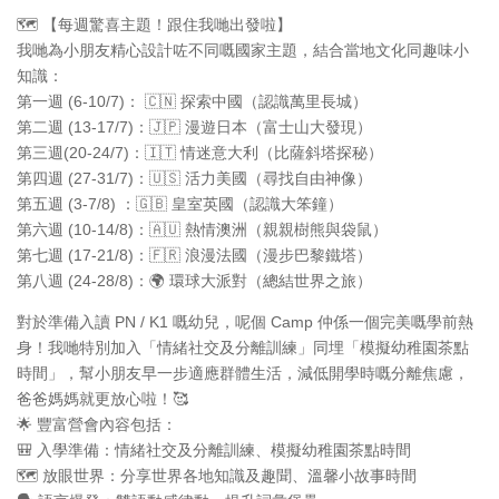
🗺️ 【每週驚喜主題！跟住我哋出發啦】
我哋為小朋友精心設計咗不同嘅國家主題，結合當地文化同趣味小
知識：
第一週 (6-10/7)： 🇨🇳 探索中國（認識萬里長城）
第二週 (13-17/7)：🇯🇵 漫遊日本（富士山大發現）
第三週(20-24/7)：🇮🇹 情迷意大利（比薩斜塔探秘）
第四週 (27-31/7)：🇺🇸 活力美國（尋找自由神像）
第五週 (3-7/8) ：🇬🇧 皇室英國（認識大笨鐘）
第六週 (10-14/8)：🇦🇺 熱情澳洲（親親樹熊與袋鼠）
第七週 (17-21/8)：🇫🇷 浪漫法國（漫步巴黎鐵塔）
第八週 (24-28/8)：🌍 環球大派對（總結世界之旅）
對於準備入讀 PN / K1 嘅幼兒，呢個 Camp 仲係一個完美嘅學前熱
身！我哋特別加入「情緒社交及分離訓練」同埋「模擬幼稚園茶點
時間」，幫小朋友早一步適應群體生活，減低開學時嘅分離焦慮，
爸爸媽媽就更放心啦！🥰
🌟 豐富營會內容包括：
🎒 入學準備：情緒社交及分離訓練、模擬幼稚園茶點時間
🗺️ 放眼世界：分享世界各地知識及趣聞、溫馨小故事時間