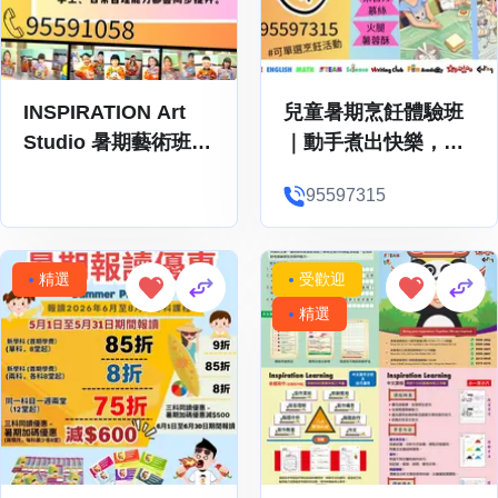
INSPIRATION Art
兒童暑期烹飪體驗班
Studio 暑期藝術班｜
｜動手煮出快樂，從
現正招生
小練成生活自理✨-
95597315
Inspiration Fun
Academy
精選
受歡迎
精選