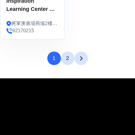
Inspiration
Learning Center 英
文專科補習課程 (PN-
將軍澳廣場商場2樓2-
F6)
004B
92170215
1
2