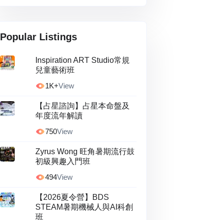
Popular Listings
Inspiration ART Studio常規
兒童藝術班
1K+
View
【占星諮詢】占星本命盤及
年度流年解讀
750
View
Zyrus Wong 旺角暑期流行鼓
初級興趣入門班
494
View
【2026夏令營】BDS
STEAM暑期機械人與AI科創
班