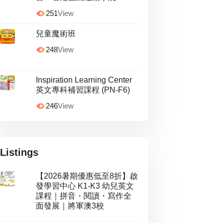
251
View
兒童魔術班
248
View
Inspiration Learning Center
英文專科補習課程 (PN-F6)
246
View
Listings
【2026暑期優惠低至8折】啟
發學習中心 K1-K3 幼兒英文
課程｜拼音・閱讀・寫作全
面發展｜將軍澳3校