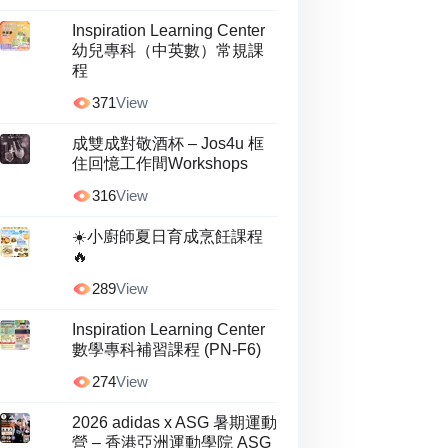
Inspiration Learning Center
幼兒專科（中英數）常規課
程
371
View
成雙成對敬酒杯 – Jos4u 框
住回憶工作間Workshops
316
View
☀️小廚師夏日育成烹飪課程
🔥
289
View
Inspiration Learning Center
數學專科補習課程 (PN-F6)
274
View
2026 adidas x ASG 暑期運動
營 – 香港亞洲運動學院 ASG