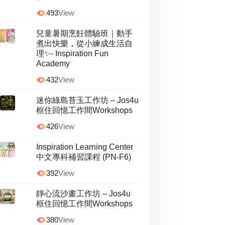
493
View
兒童暑期烹飪體驗班｜動手
煮出快樂，從小練成生活自
理✨- Inspiration Fun
Academy
432
View
迷你綠島苔玉工作坊 – Jos4u
框住回憶工作間Workshops
426
View
Inspiration Learning Center
中文專科補習課程 (PN-F6)
392
View
靜心流沙畫工作坊 – Jos4u
框住回憶工作間Workshops
380
View