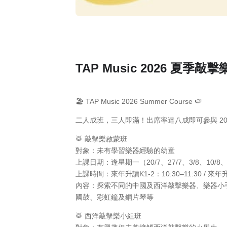
TAP Music 2026 夏
🏖️ TAP Music 2026 Summer Course 🍉
二人成班，三人即滿！出席率達八成即可參與 2026 Pe
🥁 敲擊樂啟蒙班
對象：未有學習樂器經驗的幼童
上課日期：逢星期一（20/7、27/7、3/8、10/8、1
上課時間：來年升讀K1-2：10:30–11:30 / 來年升讀
內容：探索不同的中國及西洋敲擊樂器、樂器小
國鼓、彩虹鐘及鋼片琴等
🥁 西洋敲擊樂小組班