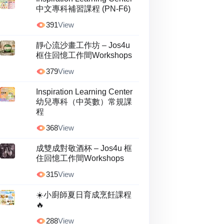
中文專科補習課程 (PN-F6)
391
View
靜心流沙畫工作坊 – Jos4u
框住回憶工作間Workshops
379
View
Inspiration Learning Center
幼兒專科（中英數）常規課
程
368
View
成雙成對敬酒杯 – Jos4u 框
住回憶工作間Workshops
315
View
☀️小廚師夏日育成烹飪課程
🔥
288
View