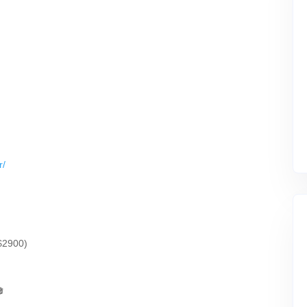
r/
2900)