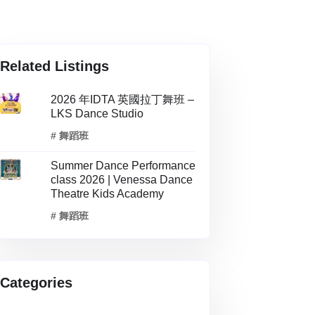
Related Listings
2026 年IDTA 英國拉丁舞班 –
LKS Dance Studio
# 舞蹈班
Summer Dance Performance
class 2026 | Venessa Dance
Theatre Kids Academy
# 舞蹈班
Categories