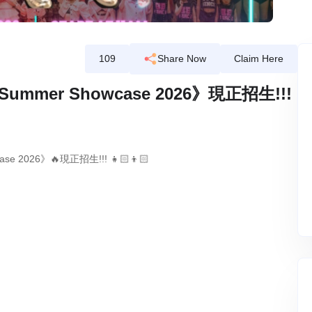
109
Share Now
Claim Here
Summer Showcase 2026》現正招生!!!
se 2026》🔥現正招生!!! 👧🏻👦🏻