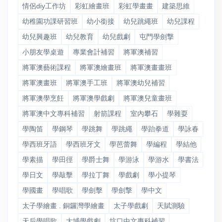
情侶diy工作坊
彩虹繪畫班
彩虹學畫畫
建築思維
幼稚園功課研習班
幼小銜接
幼兒跳繩班
幼兒課程
幼兒興趣班
幼兒教育
幼兒戲劇
屯門學劍撃
小朋友學桌遊
專業會計補習
將軍澳補習
將軍澳藝術課程
將軍澳繪畫班
將軍澳畫畫班
將軍澳畫班
將軍澳手工班
將軍澳幼兒補習
將軍澳學烹飪
將軍澳學戲劇
將軍澳兒童畫班
將軍澳中文專科補習
射箭課程
室內攀石
學雜耍
學陶笛
學鋼琴
學跳舞
學跳繩
學跆拳道
學詠春
學西班牙語
學西班牙文
學芭蕾舞
學編程
學結他
學素描
學田徑
學爵士舞
學游泳
學游水
學書法
學日文
學敲擊
學拉丁舞
學戲劇
學小提琴
學國畫
學唱歌
學劍擊
學劍撃
學中文
太子學繪畫 . 銅鑼灣學繪畫
太子學戲劇
天賦測驗
天后學唱歌
大埔學戲劇
坑口中文專科補習