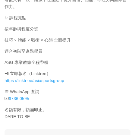
作力。
✨ 課程亮點
按年齡與程度分班
技巧 × 體能 × 戰術 × 心態 全面提升
適合初階至進階學員
ASG 專業教練全程帶領
📲 立即報名（Linktree）
https://linktr.ee/asiasportsgroup
💬 WhatsApp 查詢
￼⁨
6736 0595⁩
名額有限，額滿即止。
DARE TO BE.