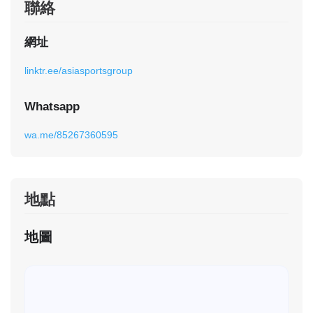
聯絡
網址
linktr.ee/asiasportsgroup
Whatsapp
wa.me/85267360595⁩
地點
地圖