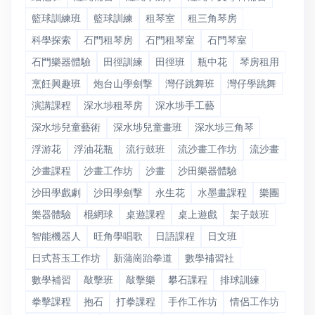
籃球訓練班
籃球訓練
租琴室
租三角琴房
科學探索
石門租琴房
石門租琴室
石門琴室
石門樂器體驗
田徑訓練
田徑班
瓶中花
琴房租用
烹飪興趣班
炮台山學劍撃
灣仔跳舞班
灣仔學跳舞
演講課程
深水埗租琴房
深水埗手工藝
深水埗兒童藝術
深水埗兒童畫班
深水埗三角琴
浮游花
浮油花瓶
流行鼓班
流沙畫工作坊
流沙畫
沙畫課程
沙畫工作坊
沙畫
沙田樂器體驗
沙田學戲劇
沙田學劍撃
永生花
水墨畫課程
樂團
樂器體驗
棍網球
桌遊課程
桌上遊戲
架子鼓班
智能機器人
旺角學唱歌
日語課程
日文班
日式苔玉工作坊
新蒲崗跆拳道
數學補習社
數學補習
敲擊班
敲擊樂
攀石課程
排球訓練
拳擊課程
抱石
打拳課程
手作工作坊
情侶工作坊