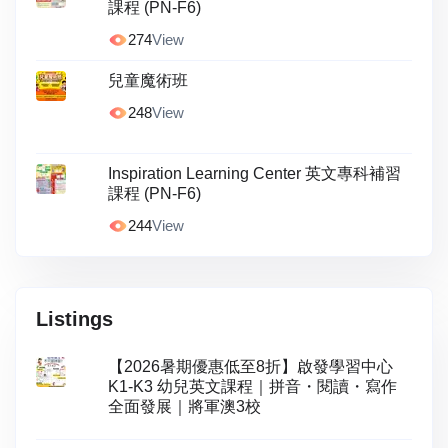
課程 (PN-F6)
274
View
兒童魔術班
248
View
Inspiration Learning Center 英文專科補習
課程 (PN-F6)
244
View
Listings
【2026暑期優惠低至8折】啟發學習中心
K1-K3 幼兒英文課程｜拼音・閱讀・寫作
全面發展｜將軍澳3校