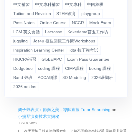
中文補習
中文專科補習
中文專科
中國象棋
Tuition and Revision
STEM教育
playgroup
Pass Notes
Online Course
NCGR
Mock Exam
LCM 英文會話
Lacrosse
Kokedama苔玉工作坊
juggling
Jos4u 框住回憶工作間Workshops
Inspiration Learning Center
idta 拉丁舞考試
HKICPA補習
GlobalAPC
Exam Pass Guarantee
Dodgebee
coding 課程
CIMA課程
boxing 課程
Band 鼓班
ACCA網課
3D Modeling
2026暑期班
2026 adidas
架子鼓表演：節奏之美 - 導師直搜 Tutor Searching
on
小提琴演奏技术大揭秘
June 8, 2026
[…] 在學習架子鼓表演的過程中，了解不同的演奏技巧和風格是非常重