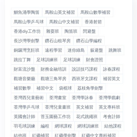
鰂魚涌學陶笛
馬鞍山英文補習
馬鞍山數學補習
馬鞍山學乒乓球
馬鞍山中文補習
香港射箭
香港diy工作坊
雜耍班
陶笛班
閃避盤
長沙灣學劍撃
鑽石山租琴房
鑽石山學編程
銅鑼灣烹飪班
遠程學習
迷你綠島
躲避盤
跳舞班
跳拉丁舞
足球訓練班
足球訓練
財會證照
財富流沙盤
財務金融培訓
說話技巧課程
詠春課程
觀塘音樂廳
觀塘三角琴房
西班牙文課程
補習英文
補習數學
補習中文
袋棍球
荔枝角學劍撃
荃灣西兒童藝術
荃灣畫室
荃灣學詠春
荃灣學戲劇
荃灣學乒乓球
荃灣兒童畫班
英文補習
英文專科班
英國會計師
苔玉園藝工作坊
花式跳繩班
考會計師
羽毛球訓練
編程
網球課程
網球訓練班
結他課程
結他班
紅磡補習
紅磡學劍擊
紅磡中文專科補習