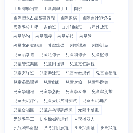
土瓜灣學繪畫
土瓜灣學手工
圍棋
國際體系占星基礎課程
國際象棋
國際會計師資格
國際學校升學
吉他班
口才訓練班
占星速成班
占星諮詢
占星課程
占星秘技
占星盤
占星本命盤解讀
升學準備
劍擊課程
劍撃訓練
兒童跆拳道
兒童足球班
兒童網球班
兒童籃球
兒童管弦樂團
兒童田徑班
兒童烹飪課程
兒童烹飪班
兒童游泳班
兒童泰拳課程
兒童泰拳班
兒童拳擊課程
兒童戲劇
兒童射箭
兒童學跳舞
兒童學編程
兒童學烹飪
兒童學泰拳
兒童學劍撃
兒童天賦評估
兒童天賦潛能測試
兒童天賦測試
兒童合唱團
兒童乒乓球訓練班
元朗學繪畫
元朗學手工
仿生機械狗課程
人形機器人
九龍灣學劍擊
乒乓球訓練班
乒乓球訓練
乒乓球班