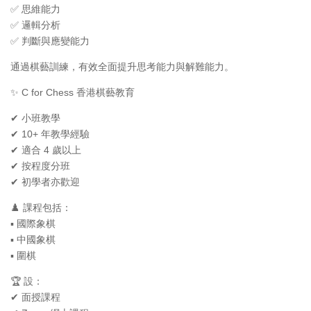
✅ 思維能力
✅ 邏輯分析
✅ 判斷與應變能力
通過棋藝訓練，有效全面提升思考能力與解難能力。
✨ C for Chess 香港棋藝教育
✔ 小班教學
✔ 10+ 年教學經驗
✔ 適合 4 歲以上
✔ 按程度分班
✔ 初學者亦歡迎
♟️ 課程包括：
▪ 國際象棋
▪ 中國象棋
▪ 圍棋
🏆 設：
✔ 面授課程