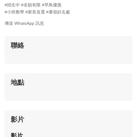
#招生中 #名額有限 #早鳥優惠
#小班教學 #家長首選 #暑假好去處
傳送 WhatsApp 訊息
聯絡
地點
影片
影片