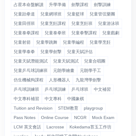
占星本命盤解讀
升學準備
劍擊課程
劍撃訓練
兒童跆拳道
兒童網球班
兒童籃球
兒童管弦樂團
兒童田徑班
兒童烹飪課程
兒童烹飪班
兒童游泳班
兒童泰拳課程
兒童泰拳班
兒童拳擊課程
兒童戲劇
兒童射箭
兒童學跳舞
兒童學編程
兒童學烹飪
兒童學泰拳
兒童學劍撃
兒童天賦評估
兒童天賦潛能測試
兒童天賦測試
兒童合唱團
兒童乒乓球訓練班
元朗學繪畫
元朗學手工
仿生機械狗課程
人形機器人
九龍灣學劍擊
乒乓球訓練班
乒乓球訓練
乒乓球班
中文補習
中文專科補習
中文專科
中國象棋
Tuition and Revision
STEM教育
playgroup
Pass Notes
Online Course
NCGR
Mock Exam
LCM 英文會話
Lacrosse
Kokedama苔玉工作坊