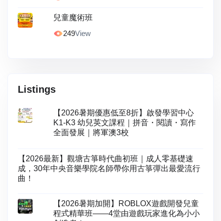
兒童魔術班
249
View
Listings
【2026暑期優惠低至8折】啟發學習中心
K1-K3 幼兒英文課程｜拼音・閱讀・寫作
全面發展｜將軍澳3校
【2026最新】觀塘古箏時代曲初班｜成人零基礎速
成，30年中央音樂學院名師帶你用古箏彈出最愛流行
曲！
【2026暑期加開】ROBLOX遊戲開發兒童
程式精華班——4堂由遊戲玩家進化為小小