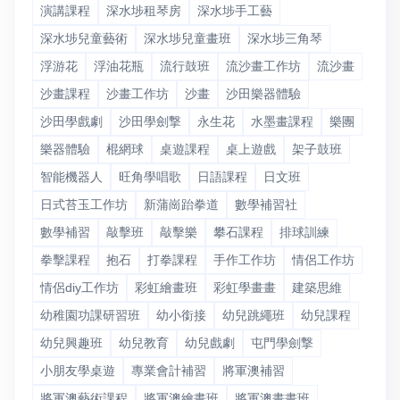
演講課程
深水埗租琴房
深水埗手工藝
深水埗兒童藝術
深水埗兒童畫班
深水埗三角琴
浮游花
浮油花瓶
流行鼓班
流沙畫工作坊
流沙畫
沙畫課程
沙畫工作坊
沙畫
沙田樂器體驗
沙田學戲劇
沙田學劍撃
永生花
水墨畫課程
樂團
樂器體驗
棍網球
桌遊課程
桌上遊戲
架子鼓班
智能機器人
旺角學唱歌
日語課程
日文班
日式苔玉工作坊
新蒲崗跆拳道
數學補習社
數學補習
敲擊班
敲擊樂
攀石課程
排球訓練
拳擊課程
抱石
打拳課程
手作工作坊
情侶工作坊
情侶diy工作坊
彩虹繪畫班
彩虹學畫畫
建築思維
幼稚園功課研習班
幼小銜接
幼兒跳繩班
幼兒課程
幼兒興趣班
幼兒教育
幼兒戲劇
屯門學劍撃
小朋友學桌遊
專業會計補習
將軍澳補習
將軍澳藝術課程
將軍澳繪畫班
將軍澳畫畫班