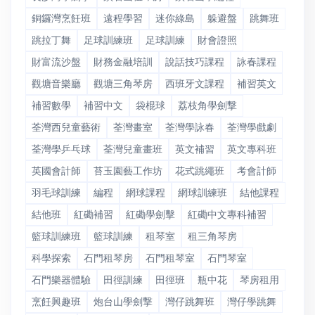
銅鑼灣烹飪班
遠程學習
迷你綠島
躲避盤
跳舞班
跳拉丁舞
足球訓練班
足球訓練
財會證照
財富流沙盤
財務金融培訓
說話技巧課程
詠春課程
觀塘音樂廳
觀塘三角琴房
西班牙文課程
補習英文
補習數學
補習中文
袋棍球
荔枝角學劍撃
荃灣西兒童藝術
荃灣畫室
荃灣學詠春
荃灣學戲劇
荃灣學乒乓球
荃灣兒童畫班
英文補習
英文專科班
英國會計師
苔玉園藝工作坊
花式跳繩班
考會計師
羽毛球訓練
編程
網球課程
網球訓練班
結他課程
結他班
紅磡補習
紅磡學劍擊
紅磡中文專科補習
籃球訓練班
籃球訓練
租琴室
租三角琴房
科學探索
石門租琴房
石門租琴室
石門琴室
石門樂器體驗
田徑訓練
田徑班
瓶中花
琴房租用
烹飪興趣班
炮台山學劍撃
灣仔跳舞班
灣仔學跳舞