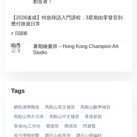
創造者！
【2026速成】特急韓語入門課程：3星期由零發音到
應付旅遊日常
# 日語班
暑期繪畫班 – Hong Kong Champion Art
Studio
Tags
鰂魚涌學陶笛
馬鞍山英文補習
馬鞍山數學補習
馬鞍山學乒乓球
馬鞍山中文補習
香港射箭
香港diy工作坊
雜耍班
陶笛班
閃避盤
長沙灣學劍撃
鑽石山租琴房
鑽石山學編程