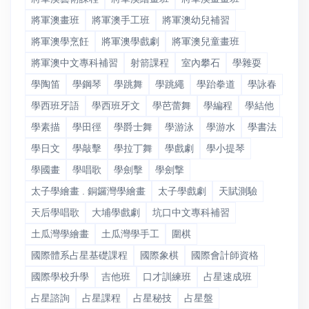
將軍澳畫班
將軍澳手工班
將軍澳幼兒補習
將軍澳學烹飪
將軍澳學戲劇
將軍澳兒童畫班
將軍澳中文專科補習
射箭課程
室內攀石
學雜耍
學陶笛
學鋼琴
學跳舞
學跳繩
學跆拳道
學詠春
學西班牙語
學西班牙文
學芭蕾舞
學編程
學結他
學素描
學田徑
學爵士舞
學游泳
學游水
學書法
學日文
學敲擊
學拉丁舞
學戲劇
學小提琴
學國畫
學唱歌
學劍擊
學劍撃
太子學繪畫 . 銅鑼灣學繪畫
太子學戲劇
天賦測驗
天后學唱歌
大埔學戲劇
坑口中文專科補習
土瓜灣學繪畫
土瓜灣學手工
圍棋
國際體系占星基礎課程
國際象棋
國際會計師資格
國際學校升學
吉他班
口才訓練班
占星速成班
占星諮詢
占星課程
占星秘技
占星盤