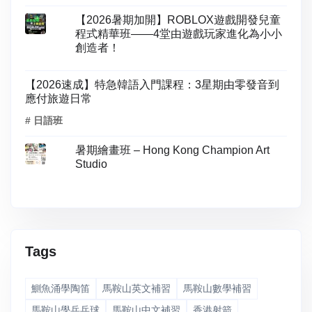
【2026暑期加開】ROBLOX遊戲開發兒童
程式精華班——4堂由遊戲玩家進化為小小
創造者！
【2026速成】特急韓語入門課程：3星期由零發音到
應付旅遊日常
# 日語班
暑期繪畫班 – Hong Kong Champion Art
Studio
Tags
鰂魚涌學陶笛
馬鞍山英文補習
馬鞍山數學補習
馬鞍山學乒乓球
馬鞍山中文補習
香港射箭