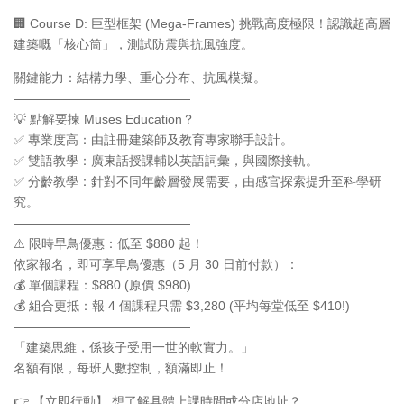
🏢 Course D: 巨型框架 (Mega-Frames) 挑戰高度極限！認識超高層
建築嘅「核心筒」，測試防震與抗風強度。
關鍵能力：結構力學、重心分布、抗風模擬。
——————————————
💡 點解要揀 Muses Education？
✅ 專業度高：由註冊建築師及教育專家聯手設計。
✅ 雙語教學：廣東話授課輔以英語詞彙，與國際接軌。
✅ 分齡教學：針對不同年齡層發展需要，由感官探索提升至科學研
究。
——————————————
⚠️ 限時早鳥優惠：低至 $880 起！
依家報名，即可享早鳥優惠（5 月 30 日前付款）：
💰 單個課程：$880 (原價 $980)
💰 組合更抵：報 4 個課程只需 $3,280 (平均每堂低至 $410!)
——————————————
「建築思維，係孩子受用一世的軟實力。」
名額有限，每班人數控制，額滿即止！
👉 【立即行動】 想了解具體上課時間或分店地址？