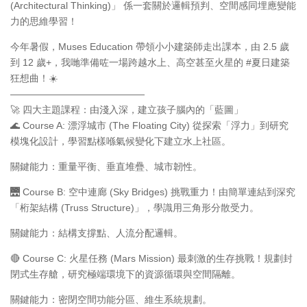
(Architectural Thinking)」 係一套關於邏輯預判、空間感同埋應變能
力的思維學習！
今年暑假，Muses Education 帶領小小建築師走出課本，由 2.5 歲
到 12 歲+，我哋準備咗一場跨越水上、高空甚至火星的 #夏日建築
狂想曲！☀️
——————————————
🚀 四大主題課程：由淺入深，建立孩子腦內的「藍圖」
🌊 Course A: 漂浮城市 (The Floating City) 從探索「浮力」到研究
模塊化設計，學習點樣喺氣候變化下建立水上社區。
關鍵能力：重量平衡、垂直堆疊、城市韌性。
🌉 Course B: 空中連廊 (Sky Bridges) 挑戰重力！由簡單連結到深究
「桁架結構 (Truss Structure)」，學識用三角形分散受力。
關鍵能力：結構支撐點、人流分配邏輯。
🔴 Course C: 火星任務 (Mars Mission) 最刺激的生存挑戰！規劃封
閉式生存艙，研究極端環境下的資源循環與空間隔離。
關鍵能力：密閉空間功能分區、維生系統規劃。