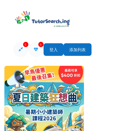
0
0
登入
添加列表