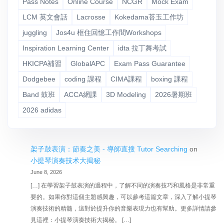
Pass Notes
Online Course
NCGR
Mock Exam
LCM 英文會話
Lacrosse
Kokedama苔玉工作坊
juggling
Jos4u 框住回憶工作間Workshops
Inspiration Learning Center
idta 拉丁舞考試
HKICPA補習
GlobalAPC
Exam Pass Guarantee
Dodgebee
coding 課程
CIMA課程
boxing 課程
Band 鼓班
ACCA網課
3D Modeling
2026暑期班
2026 adidas
架子鼓表演：節奏之美 - 導師直搜 Tutor Searching
on
小提琴演奏技术大揭秘
June 8, 2026
[…] 在學習架子鼓表演的過程中，了解不同的演奏技巧和風格是非常重
要的。如果你對這個主題感興趣，可以參考這篇文章，深入了解小提琴
演奏技術的精髓，這對於提升你的音樂表現力也有幫助。更多詳情請參
見這裡：小提琴演奏技術大揭秘。 […]