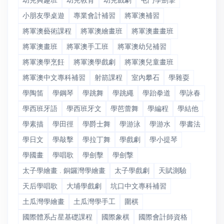
幼兒興趣班
幼兒教育
幼兒戲劇
屯門學劍撃
小朋友學桌遊
專業會計補習
將軍澳補習
將軍澳藝術課程
將軍澳繪畫班
將軍澳畫畫班
將軍澳畫班
將軍澳手工班
將軍澳幼兒補習
將軍澳學烹飪
將軍澳學戲劇
將軍澳兒童畫班
將軍澳中文專科補習
射箭課程
室內攀石
學雜耍
學陶笛
學鋼琴
學跳舞
學跳繩
學跆拳道
學詠春
學西班牙語
學西班牙文
學芭蕾舞
學編程
學結他
學素描
學田徑
學爵士舞
學游泳
學游水
學書法
學日文
學敲擊
學拉丁舞
學戲劇
學小提琴
學國畫
學唱歌
學劍擊
學劍撃
太子學繪畫 . 銅鑼灣學繪畫
太子學戲劇
天賦測驗
天后學唱歌
大埔學戲劇
坑口中文專科補習
土瓜灣學繪畫
土瓜灣學手工
圍棋
國際體系占星基礎課程
國際象棋
國際會計師資格