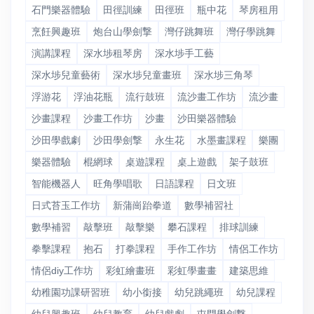
石門樂器體驗
田徑訓練
田徑班
瓶中花
琴房租用
烹飪興趣班
炮台山學劍撃
灣仔跳舞班
灣仔學跳舞
演講課程
深水埗租琴房
深水埗手工藝
深水埗兒童藝術
深水埗兒童畫班
深水埗三角琴
浮游花
浮油花瓶
流行鼓班
流沙畫工作坊
流沙畫
沙畫課程
沙畫工作坊
沙畫
沙田樂器體驗
沙田學戲劇
沙田學劍撃
永生花
水墨畫課程
樂團
樂器體驗
棍網球
桌遊課程
桌上遊戲
架子鼓班
智能機器人
旺角學唱歌
日語課程
日文班
日式苔玉工作坊
新蒲崗跆拳道
數學補習社
數學補習
敲擊班
敲擊樂
攀石課程
排球訓練
拳擊課程
抱石
打拳課程
手作工作坊
情侶工作坊
情侶diy工作坊
彩虹繪畫班
彩虹學畫畫
建築思維
幼稚園功課研習班
幼小銜接
幼兒跳繩班
幼兒課程