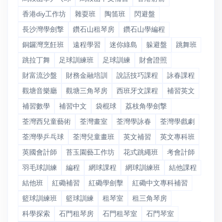
香港diy工作坊
雜耍班
陶笛班
閃避盤
長沙灣學劍撃
鑽石山租琴房
鑽石山學編程
銅鑼灣烹飪班
遠程學習
迷你綠島
躲避盤
跳舞班
跳拉丁舞
足球訓練班
足球訓練
財會證照
財富流沙盤
財務金融培訓
說話技巧課程
詠春課程
觀塘音樂廳
觀塘三角琴房
西班牙文課程
補習英文
補習數學
補習中文
袋棍球
荔枝角學劍撃
荃灣西兒童藝術
荃灣畫室
荃灣學詠春
荃灣學戲劇
荃灣學乒乓球
荃灣兒童畫班
英文補習
英文專科班
英國會計師
苔玉園藝工作坊
花式跳繩班
考會計師
羽毛球訓練
編程
網球課程
網球訓練班
結他課程
結他班
紅磡補習
紅磡學劍擊
紅磡中文專科補習
籃球訓練班
籃球訓練
租琴室
租三角琴房
科學探索
石門租琴房
石門租琴室
石門琴室