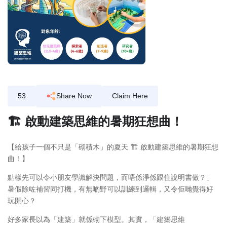
53
Share Now
Claim Here
🏗️ 啟動建築思維的暑期狂想曲！
【給孩子一個不只是「砌積木」的夏天 🏗️ 啟動建築思維的暑期狂想
曲！】
點樣先可以令小朋友學識解決問題，而唔係淨係跟住說明書做？」
暑假除咗補習同打機，有無啲野可以訓練到邏輯，又令佢哋覺得好
玩開心？
好多家長以為「建築」就係砌下模型。其實，「建築思維