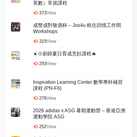
英數）常規課程
373
View
成雙成對敬酒杯 – Jos4u 框住回憶工作間
Workshops
319
View
☀️小廚師夏日育成烹飪課程🔥
293
View
Inspiration Learning Center 數學專科補習
課程 (PN-F6)
276
View
2026 adidas x ASG 暑期運動營 – 香港亞洲
運動學院 ASG
252
View