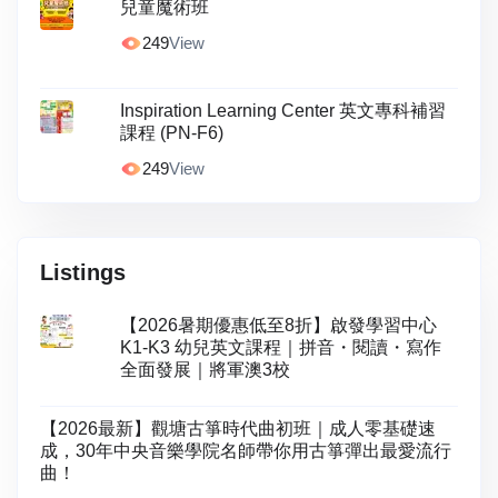
兒童魔術班
249
View
Inspiration Learning Center 英文專科補習
課程 (PN-F6)
249
View
Listings
【2026暑期優惠低至8折】啟發學習中心
K1-K3 幼兒英文課程｜拼音・閱讀・寫作
全面發展｜將軍澳3校
【2026最新】觀塘古箏時代曲初班｜成人零基礎速
成，30年中央音樂學院名師帶你用古箏彈出最愛流行
曲！