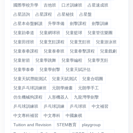
國際學校升學
吉他班
口才訓練班
占星速成班
占星諮詢
占星課程
占星秘技
占星盤
占星本命盤解讀
升學準備
劍擊課程
劍撃訓練
兒童跆拳道
兒童網球班
兒童籃球
兒童管弦樂團
兒童田徑班
兒童烹飪課程
兒童烹飪班
兒童游泳班
兒童泰拳課程
兒童泰拳班
兒童拳擊課程
兒童戲劇
兒童射箭
兒童學跳舞
兒童學編程
兒童學烹飪
兒童學泰拳
兒童學劍撃
兒童天賦評估
兒童天賦潛能測試
兒童天賦測試
兒童合唱團
兒童乒乓球訓練班
元朗學繪畫
元朗學手工
仿生機械狗課程
人形機器人
九龍灣學劍擊
乒乓球訓練班
乒乓球訓練
乒乓球班
中文補習
中文專科補習
中文專科
中國象棋
Tuition and Revision
STEM教育
playgroup