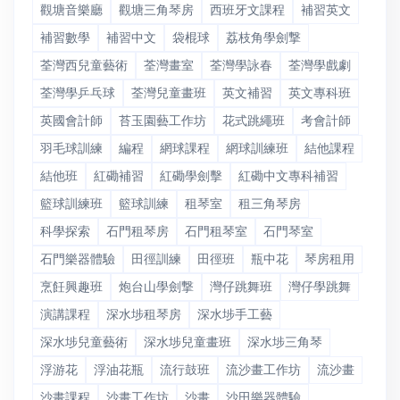
觀塘音樂廳
觀塘三角琴房
西班牙文課程
補習英文
補習數學
補習中文
袋棍球
荔枝角學劍撃
荃灣西兒童藝術
荃灣畫室
荃灣學詠春
荃灣學戲劇
荃灣學乒乓球
荃灣兒童畫班
英文補習
英文專科班
英國會計師
苔玉園藝工作坊
花式跳繩班
考會計師
羽毛球訓練
編程
網球課程
網球訓練班
結他課程
結他班
紅磡補習
紅磡學劍擊
紅磡中文專科補習
籃球訓練班
籃球訓練
租琴室
租三角琴房
科學探索
石門租琴房
石門租琴室
石門琴室
石門樂器體驗
田徑訓練
田徑班
瓶中花
琴房租用
烹飪興趣班
炮台山學劍撃
灣仔跳舞班
灣仔學跳舞
演講課程
深水埗租琴房
深水埗手工藝
深水埗兒童藝術
深水埗兒童畫班
深水埗三角琴
浮游花
浮油花瓶
流行鼓班
流沙畫工作坊
流沙畫
沙畫課程
沙畫工作坊
沙畫
沙田樂器體驗