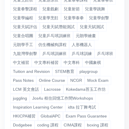
兒童烹飪班
兒童游泳班
兒童泰拳課程
兒童泰拳班
兒童拳擊課程
兒童戲劇
兒童射箭
兒童學跳舞
兒童學編程
兒童學烹飪
兒童學泰拳
兒童學劍撃
兒童天賦評估
兒童天賦潛能測試
兒童天賦測試
兒童合唱團
兒童乒乓球訓練班
元朗學繪畫
元朗學手工
仿生機械狗課程
人形機器人
九龍灣學劍擊
乒乓球訓練班
乒乓球訓練
乒乓球班
中文補習
中文專科補習
中文專科
中國象棋
Tuition and Revision
STEM教育
playgroup
Pass Notes
Online Course
NCGR
Mock Exam
LCM 英文會話
Lacrosse
Kokedama苔玉工作坊
juggling
Jos4u 框住回憶工作間Workshops
Inspiration Learning Center
idta 拉丁舞考試
HKICPA補習
GlobalAPC
Exam Pass Guarantee
Dodgebee
coding 課程
CIMA課程
boxing 課程