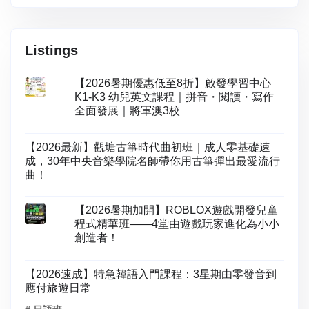
Listings
【2026暑期優惠低至8折】啟發學習中心
K1-K3 幼兒英文課程｜拼音・閱讀・寫作
全面發展｜將軍澳3校
【2026最新】觀塘古箏時代曲初班｜成人零基礎速
成，30年中央音樂學院名師帶你用古箏彈出最愛流行
曲！
【2026暑期加開】ROBLOX遊戲開發兒童
程式精華班——4堂由遊戲玩家進化為小小
創造者！
【2026速成】特急韓語入門課程：3星期由零發音到
應付旅遊日常