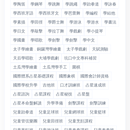
學陶笛
學鋼琴
學跳舞
學跳繩
學跆拳道
學詠春
學西班牙語
學西班牙文
學芭蕾舞
學編程
學結他
學素描
學田徑
學爵士舞
學游泳
學游水
學書法
學日文
學敲擊
學拉丁舞
學戲劇
學小提琴
學國畫
學唱歌
學劍擊
學劍撃
學中文
太子學繪畫 . 銅鑼灣學繪畫
太子學戲劇
天賦測驗
天后學唱歌
大埔學戲劇
坑口中文專科補習
土瓜灣學繪畫
土瓜灣學手工
圍棋
國際體系占星基礎課程
國際象棋
國際會計師資格
國際學校升學
吉他班
口才訓練班
占星速成班
占星諮詢
占星課程
占星秘技
占星盤
占星本命盤解讀
升學準備
劍擊課程
劍撃訓練
兒童跆拳道
兒童足球班
兒童網球班
兒童籃球
兒童管弦樂團
兒童田徑班
兒童烹飪課程