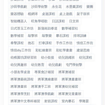
沙田學戲劇
沙田學劍撃
永生花
水墨畫課程
樂團
樂器體驗
棍網球
桌遊課程
桌上遊戲
架子鼓班
智能機器人
旺角學唱歌
日語課程
日文班
日式苔玉工作坊
新蒲崗跆拳道
數學補習社
數學補習
敲擊班
敲擊樂
攀石課程
排球訓練
拳擊課程
抱石
打拳課程
手作工作坊
情侶工作坊
情侶diy工作坊
彩虹繪畫班
彩虹學畫畫
建築思維
幼稚園功課研習班
幼小銜接
幼兒跳繩班
幼兒課程
幼兒興趣班
幼兒教育
幼兒戲劇
屯門學劍撃
小朋友學桌遊
專業會計補習
將軍澳補習
將軍澳藝術課程
將軍澳繪畫班
將軍澳畫畫班
將軍澳畫班
將軍澳手工班
將軍澳幼兒補習
將軍澳學烹飪
將軍澳學戲劇
將軍澳兒童畫班
將軍澳中文專科補習
射箭課程
室內攀石
學雜耍