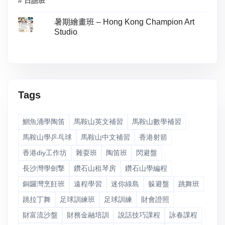
# 日語班
暑期繪畫班 – Hong Kong Champion Art
Studio
Tags
鰂魚涌學陶笛
馬鞍山英文補習
馬鞍山數學補習
馬鞍山學乒乓球
馬鞍山中文補習
香港射箭
香港diy工作坊
雜耍班
陶笛班
閃避盤
長沙灣學劍撃
鑽石山租琴房
鑽石山學編程
銅鑼灣烹飪班
遠程學習
迷你綠島
躲避盤
跳舞班
跳拉丁舞
足球訓練班
足球訓練
財會證照
財富流沙盤
財務金融培訓
說話技巧課程
詠春課程