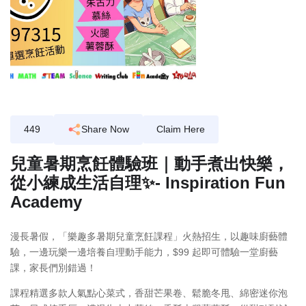
449
Share Now
Claim Here
兒童暑期烹飪體驗班｜動手煮出快樂，
從小練成生活自理✨- Inspiration Fun
Academy
漫長暑假，「樂趣多暑期兒童烹飪課程」火熱招生，以趣味廚藝體
驗，一邊玩樂一邊培養自理動手能力，$99 起即可體驗一堂廚藝
課，家長們別錯過！
課程精選多款人氣點心菜式，香甜芒果卷、鬆脆冬甩、綿密迷你泡