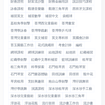
財會證照
財富流沙盤
財務金融培訓
說話技巧課程
詠春課程
觀塘音樂廳
觀塘三角琴房
西班牙文課程
補習英文
補習數學
補習中文
袋棍球
荔枝角學劍撃
荃灣西兒童藝術
荃灣畫室
荃灣學詠春
荃灣學戲劇
荃灣學乒乓球
荃灣兒童畫班
英文補習
英文專科班
英國會計師
苔玉園藝工作坊
花式跳繩班
考會計師
編程
網球課程
網球訓練班
結他課程
結他班
紅磡補習
紅磡學劍擊
紅磡中文專科補習
籃球訓練班
租琴室
租三角琴房
科學探索
石門租琴房
石門租琴室
石門琴室
石門樂器體驗
田徑訓練
田徑班
瓶中花
琴房租用
烹飪興趣班
炮台山學劍撃
灣仔跳舞班
灣仔學跳舞
演講課程
深水埗租琴房
深水埗手工藝
深水埗兒童藝術
深水埗兒童畫班
深水埗三角琴
浮游花
浮油花瓶
流行鼓班
流沙畫工作坊
流沙畫