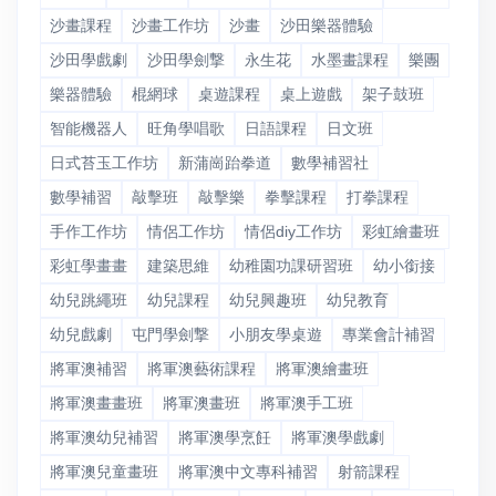
沙畫課程
沙畫工作坊
沙畫
沙田樂器體驗
沙田學戲劇
沙田學劍撃
永生花
水墨畫課程
樂團
樂器體驗
棍網球
桌遊課程
桌上遊戲
架子鼓班
智能機器人
旺角學唱歌
日語課程
日文班
日式苔玉工作坊
新蒲崗跆拳道
數學補習社
數學補習
敲擊班
敲擊樂
拳擊課程
打拳課程
手作工作坊
情侶工作坊
情侶diy工作坊
彩虹繪畫班
彩虹學畫畫
建築思維
幼稚園功課研習班
幼小銜接
幼兒跳繩班
幼兒課程
幼兒興趣班
幼兒教育
幼兒戲劇
屯門學劍撃
小朋友學桌遊
專業會計補習
將軍澳補習
將軍澳藝術課程
將軍澳繪畫班
將軍澳畫畫班
將軍澳畫班
將軍澳手工班
將軍澳幼兒補習
將軍澳學烹飪
將軍澳學戲劇
將軍澳兒童畫班
將軍澳中文專科補習
射箭課程