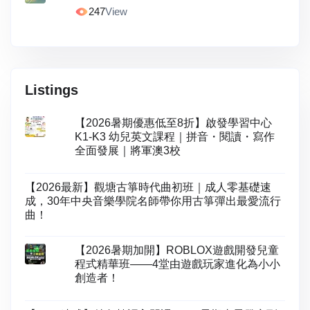
247
View
Listings
【2026暑期優惠低至8折】啟發學習中心
K1-K3 幼兒英文課程｜拼音・閱讀・寫作
全面發展｜將軍澳3校
【2026最新】觀塘古箏時代曲初班｜成人零基礎速
成，30年中央音樂學院名師帶你用古箏彈出最愛流行
曲！
【2026暑期加開】ROBLOX遊戲開發兒童
程式精華班——4堂由遊戲玩家進化為小小
創造者！