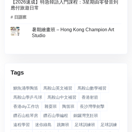
【2026速成】特急韓語入門課程：3星期由零發音到
應付旅遊日常
# 日語班
暑期繪畫班 – Hong Kong Champion Art
Studio
Tags
鰂魚涌學陶笛
馬鞍山英文補習
馬鞍山數學補習
馬鞍山學乒乓球
馬鞍山中文補習
香港射箭
香港diy工作坊
雜耍班
陶笛班
長沙灣學劍撃
鑽石山租琴房
鑽石山學編程
銅鑼灣烹飪班
遠程學習
迷你綠島
跳舞班
足球訓練班
足球訓練