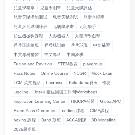
兒童學泰拳
兒童學劍撃
兒童天賦評估
兒童天賦潛能測試
兒童天賦測試
兒童合唱團
兒童乒乓球訓練班
元朗學繪畫
元朗學手工
仿生機械狗課程
人形機器人
九龍灣學劍擊
乒乓球訓練班
乒乓球訓練
乒乓球班
中文補習
中文專科補習
中文專科
中國象棋
Tuition and Revision
STEM教育
playgroup
Pass Notes
Online Course
NCGR
Mock Exam
LCM 英文會話
Lacrosse
Kokedama苔玉工作坊
juggling
Jos4u 框住回憶工作間Workshops
Inspiration Learning Center
HKICPA補習
GlobalAPC
Exam Pass Guarantee
coding 課程
CIMA課程
boxing 課程
Band 鼓班
ACCA網課
3D Modeling
2026暑期班