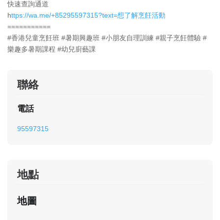
快速查詢通道
h
ttps://wa.me/+85295597315?text=想了解烹飪活動
===========
#香港兒童烹飪班 #暑期興趣班 #小朋友自理訓練 #親子烹飪體驗 #
樂趣多暑期課程 #幼兒廚藝課
聯絡
電話
95597315
地點
地圖