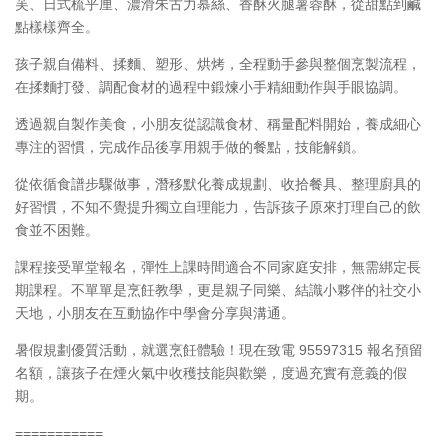
芙、日式梳乎厘、濃滑朱古力慕絲、香酥火腿薯蓉酥，從甜點到鹹
點樣樣齊全。
孩子親自備料、揉麵、塑形、烘烤，全程動手參與整個烹製流程，
在揉麵打發、調配食材的過程中鍛煉小手精細動作與手眼協調。
透過親自製作美食，小朋友從認識食材、稱量配料開始，養成細心
專注的習慣，完成作品後享用親手做的餐點，技能解鎖。
從依循食譜步驟做事，潛移默化養成規劃、收拾餐具、整理廚具的
好習慣，不知不覺提升獨立自理能力，告訴孩子原來打理自己的飲
食並不困難。
課程接受單堂報名，彈性上課時間適合不同家庭安排，無需綁定長
期課程。不單單是烹飪教學，更是親子同樂、結識小夥伴的社交小
天地，小朋友在互動協作中學會分享與溝通。
暑假規劃優質活動，就選烹飪體驗！現在致電 95597315 報名預留
名額，讓孩子在煙火氣中收穫技能與歡樂，度過充實有意義的假
期。
===========