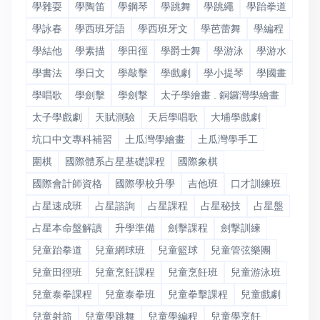
學雜耍
學陶笛
學鋼琴
學跳舞
學跳繩
學跆拳道
學詠春
學西班牙語
學西班牙文
學芭蕾舞
學編程
學結他
學素描
學田徑
學爵士舞
學游泳
學游水
學書法
學日文
學敲擊
學戲劇
學小提琴
學國畫
學唱歌
學劍擊
學劍撃
太子學繪畫 . 銅鑼灣學繪畫
太子學戲劇
天賦測驗
天后學唱歌
大埔學戲劇
坑口中文專科補習
土瓜灣學繪畫
土瓜灣學手工
圍棋
國際體系占星基礎課程
國際象棋
國際會計師資格
國際學校升學
吉他班
口才訓練班
占星速成班
占星諮詢
占星課程
占星秘技
占星盤
占星本命盤解讀
升學準備
劍擊課程
劍撃訓練
兒童跆拳道
兒童網球班
兒童籃球
兒童管弦樂團
兒童田徑班
兒童烹飪課程
兒童烹飪班
兒童游泳班
兒童泰拳課程
兒童泰拳班
兒童拳擊課程
兒童戲劇
兒童射箭
兒童學跳舞
兒童學編程
兒童學烹飪