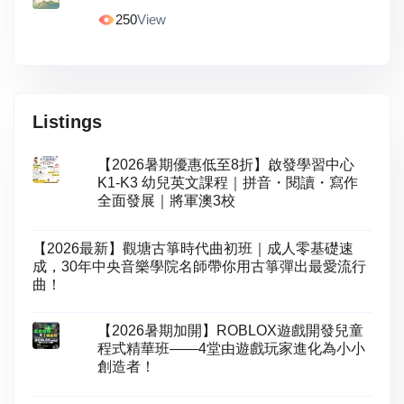
250
View
Listings
【2026暑期優惠低至8折】啟發學習中心
K1-K3 幼兒英文課程｜拼音・閱讀・寫作
全面發展｜將軍澳3校
【2026最新】觀塘古箏時代曲初班｜成人零基礎速
成，30年中央音樂學院名師帶你用古箏彈出最愛流行
曲！
【2026暑期加開】ROBLOX遊戲開發兒童
程式精華班——4堂由遊戲玩家進化為小小
創造者！