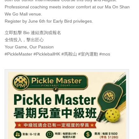
Professional coaching meets indoor comfort at our Ma On Shan
We Go Mall venue.
Register by June 6th for Early Bird privileges.
立即點擊 Bio 連結查詢或報名
全情投入，擊出匠心
Your Game, Our Passion
#PickleMaster #PickleballHK #馬鞍山 #室內運動 #mos