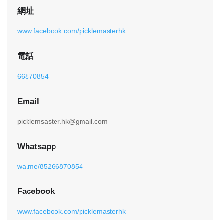
網址
www.facebook.com/picklemasterhk
電話
66870854
Email
picklemsaster.hk@gmail.com
Whatsapp
wa.me/85266870854
Facebook
www.facebook.com/picklemasterhk