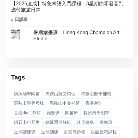
【2026速成】特急韓語入門課程：3星期由零發音到
應付旅遊日常
# 日語班
暑期繪畫班 – Hong Kong Champion Art
Studio
Tags
鰂魚涌學陶笛
馬鞍山英文補習
馬鞍山數學補習
馬鞍山學乒乓球
馬鞍山中文補習
香港射箭
香港diy工作坊
雜耍班
陶笛班
長沙灣學劍撃
鑽石山租琴房
銅鑼灣烹飪班
迷你綠島
跳舞班
足球訓練班
足球訓練
財富流沙盤
說話技巧課程