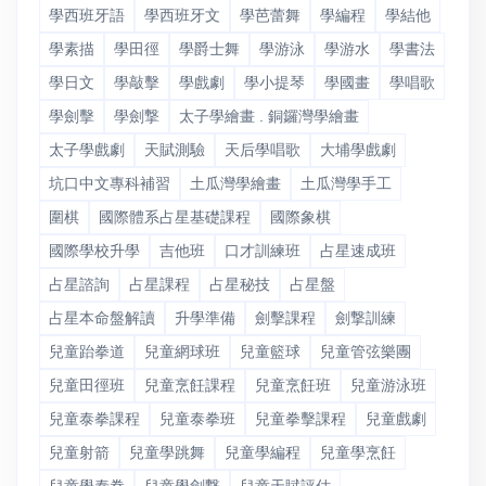
學西班牙語
學西班牙文
學芭蕾舞
學編程
學結他
學素描
學田徑
學爵士舞
學游泳
學游水
學書法
學日文
學敲擊
學戲劇
學小提琴
學國畫
學唱歌
學劍擊
學劍撃
太子學繪畫 . 銅鑼灣學繪畫
太子學戲劇
天賦測驗
天后學唱歌
大埔學戲劇
坑口中文專科補習
土瓜灣學繪畫
土瓜灣學手工
圍棋
國際體系占星基礎課程
國際象棋
國際學校升學
吉他班
口才訓練班
占星速成班
占星諮詢
占星課程
占星秘技
占星盤
占星本命盤解讀
升學準備
劍擊課程
劍撃訓練
兒童跆拳道
兒童網球班
兒童籃球
兒童管弦樂團
兒童田徑班
兒童烹飪課程
兒童烹飪班
兒童游泳班
兒童泰拳課程
兒童泰拳班
兒童拳擊課程
兒童戲劇
兒童射箭
兒童學跳舞
兒童學編程
兒童學烹飪
兒童學泰拳
兒童學劍撃
兒童天賦評估