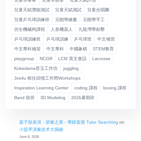
兒童天賦潛能測試
兒童天賦測試
兒童合唱團
兒童乒乓球訓練班
元朗學繪畫
元朗學手工
仿生機械狗課程
人形機器人
九龍灣學劍擊
乒乓球訓練班
乒乓球訓練
乒乓球班
中文補習
中文專科補習
中文專科
中國象棋
STEM教育
playgroup
NCGR
LCM 英文會話
Lacrosse
Kokedama苔玉工作坊
juggling
Jos4u 框住回憶工作間Workshops
Inspiration Learning Center
coding 課程
boxing 課程
Band 鼓班
3D Modeling
2026暑期班
架子鼓表演：節奏之美 - 導師直搜 Tutor Searching
on
小提琴演奏技术大揭秘
June 8, 2026