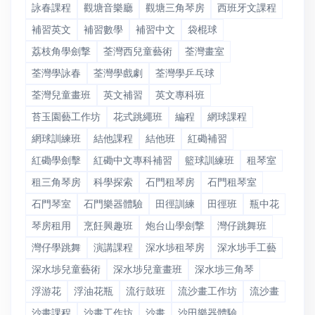
詠春課程
觀塘音樂廳
觀塘三角琴房
西班牙文課程
補習英文
補習數學
補習中文
袋棍球
荔枝角學劍撃
荃灣西兒童藝術
荃灣畫室
荃灣學詠春
荃灣學戲劇
荃灣學乒乓球
荃灣兒童畫班
英文補習
英文專科班
苔玉園藝工作坊
花式跳繩班
編程
網球課程
網球訓練班
結他課程
結他班
紅磡補習
紅磡學劍擊
紅磡中文專科補習
籃球訓練班
租琴室
租三角琴房
科學探索
石門租琴房
石門租琴室
石門琴室
石門樂器體驗
田徑訓練
田徑班
瓶中花
琴房租用
烹飪興趣班
炮台山學劍撃
灣仔跳舞班
灣仔學跳舞
演講課程
深水埗租琴房
深水埗手工藝
深水埗兒童藝術
深水埗兒童畫班
深水埗三角琴
浮游花
浮油花瓶
流行鼓班
流沙畫工作坊
流沙畫
沙畫課程
沙畫工作坊
沙畫
沙田樂器體驗