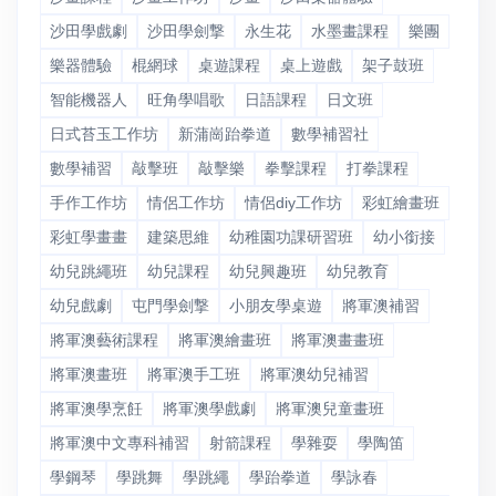
沙田學戲劇
沙田學劍撃
永生花
水墨畫課程
樂團
樂器體驗
棍網球
桌遊課程
桌上遊戲
架子鼓班
智能機器人
旺角學唱歌
日語課程
日文班
日式苔玉工作坊
新蒲崗跆拳道
數學補習社
數學補習
敲擊班
敲擊樂
拳擊課程
打拳課程
手作工作坊
情侶工作坊
情侶diy工作坊
彩虹繪畫班
彩虹學畫畫
建築思維
幼稚園功課研習班
幼小銜接
幼兒跳繩班
幼兒課程
幼兒興趣班
幼兒教育
幼兒戲劇
屯門學劍撃
小朋友學桌遊
將軍澳補習
將軍澳藝術課程
將軍澳繪畫班
將軍澳畫畫班
將軍澳畫班
將軍澳手工班
將軍澳幼兒補習
將軍澳學烹飪
將軍澳學戲劇
將軍澳兒童畫班
將軍澳中文專科補習
射箭課程
學雜耍
學陶笛
學鋼琴
學跳舞
學跳繩
學跆拳道
學詠春