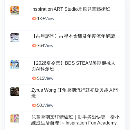
Inspiration ART Studio常規兒童藝術班
1K+
View
【占星諮詢】占星本命盤及年度流年解讀
764
View
【2026夏令營】BDS STEAM暑期機械人
與AI科創班
515
View
Zyrus Wong 旺角暑期流行鼓初級興趣入門
班
501
View
兒童暑期烹飪體驗班｜動手煮出快樂，從小
練成生活自理✨- Inspiration Fun Academy