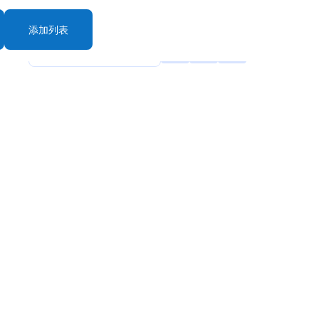
添加列表
rt By: