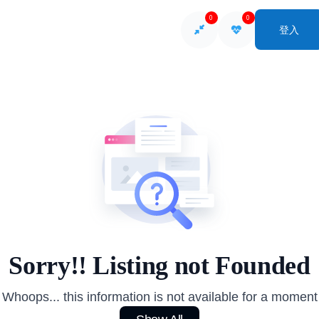
0
0
登入
So
Sorry!! Listing not Founded
Whoops... this information is not available for a moment