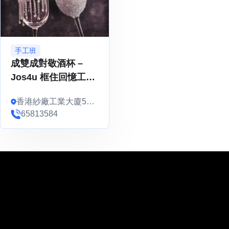
手工班
成雙成對敬酒杯 –
Jos4u 框住回憶工作
間Workshops
香港紗廠工業大廈5
期， 3樓D， 49號房
65813584