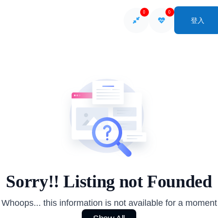
0
0
登入
So
Sorry!! Listing not Founded
Whoops... this information is not available for a moment