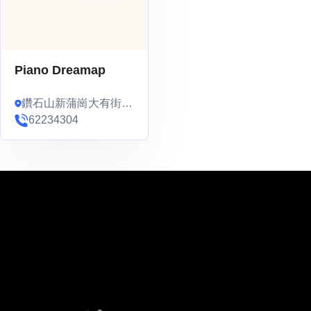
Piano Dreamap
鑽石山新蒲崗大有街萬
星工業大廈7樓06室
62234304