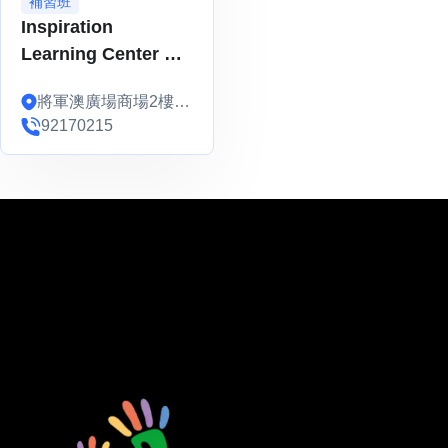
補習班
Inspiration
Learning Center 數
學專科補習課程 (PN-
將軍澳廣場商場2樓2-
F6)
004B
92170215