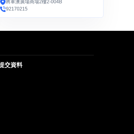
將軍澳廣場商場2樓2-004B
92170215
提交資料