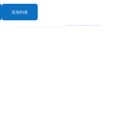
添加列表
rt By: