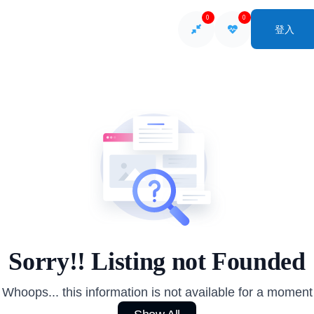
0
0
登入
So
Sorry!! Listing not Founded
Whoops... this information is not available for a moment