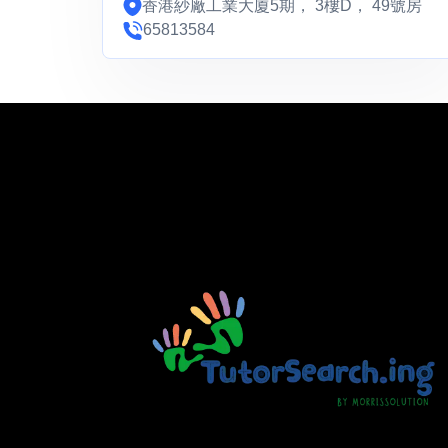
香港紗廠工業大廈5期， 3樓D， 49號房
65813584