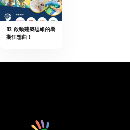
🏗️ 啟動建築思維的暑
期狂想曲！