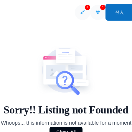
0
0
登入
So
Sorry!! Listing not Founded
Whoops... this information is not available for a moment