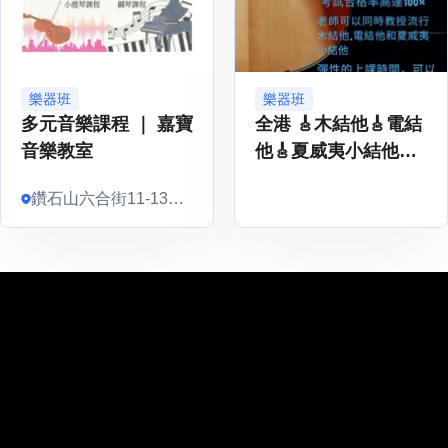
樂器班
樂器班
多元音樂課程 ｜ 嘉寶
全港 🎸木結他🎸電結
音樂教室
他🎸夏威夷小結他
ukulele 課程
鑽石山六合街11-13號
安隆工廠大廈2樓207
室