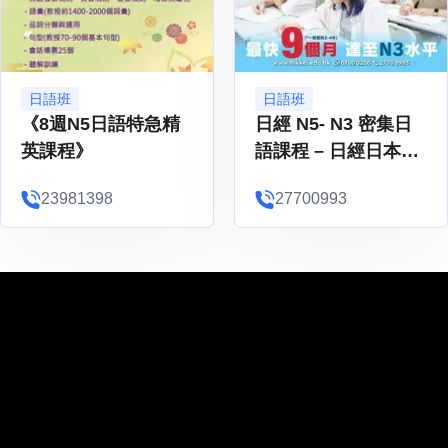
日語班
日語班
《8週N5日語特急精
日經 N5- N3 密集日
英課程》
語課程 – 日經日本語
學校 Nikkei
23981398
27700993
Japanese Language
School