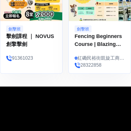
劍擊班
劍擊班
擊劍課程 ｜ NOVUS
Fencing Beginners
創擎擊劍
Course | Blazing
Star Fencing
91361023
紅磡民裕街凱旋工商中
心2期3樓G2 & G5 &
28322858