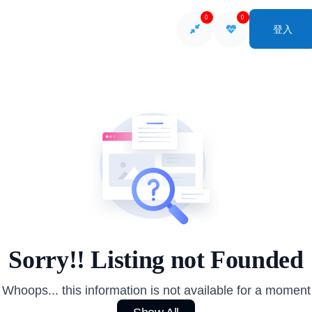
0
0
登入
So
Sorry!! Listing not Founded
Whoops... this information is not available for a moment