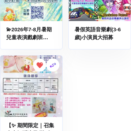
💫2026年7-8月暑期
暑假英語音樂劇(3-6
兒童表演戲劇班
歲)小演員大招募
「PLAY@Wonderland」
💫 – 一路青空 The
Radiant Theatre
【✨ 期間限定｜召集