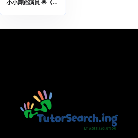
小小舞蹈演員 🌟《神
奇的毛衣》社區藝術
教育計劃 🎭】