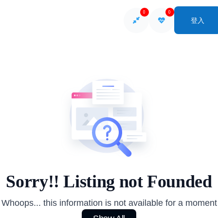
0
0
登入
So
Sorry!! Listing not Founded
Whoops... this information is not available for a moment