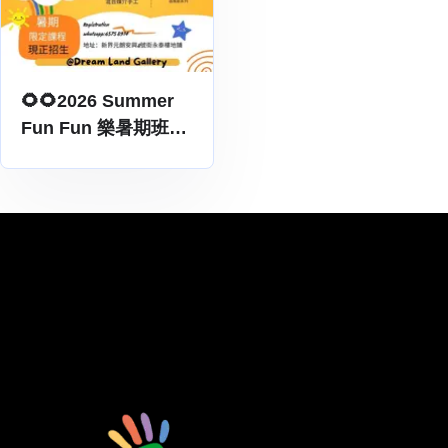
🌻🌻2026 Summer
Fun Fun 樂暑期班🎨-
Dream Land Gallery