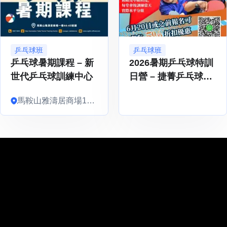
乒乓球班
乒乓球班
乒乓球暑期課程 – 新
2026暑期乒乓球特訓
世代乒乓球訓練中心
日營 – 捷菁乒乓球體
育中心
馬鞍山雅濤居商場1樓
44-45號舖