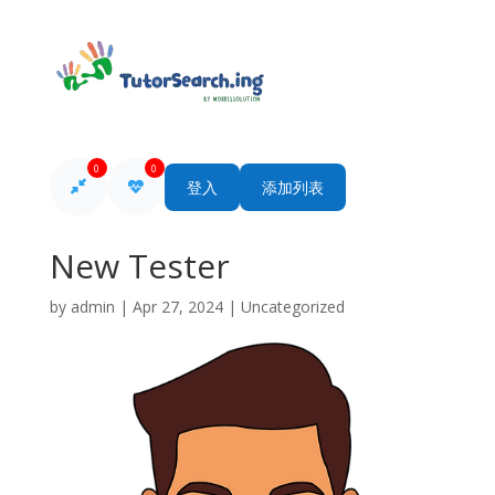
0
0
登入
添加列表
New Tester
by
admin
|
Apr 27, 2024
| Uncategorized