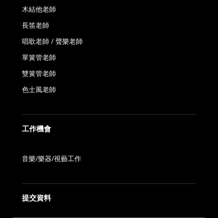
木結他老師
長笛老師
唱歌老師 / 聲樂老師
單簧管老師
雙簧管老師
色士風老師
工作機會
音樂/樂器/視藝工作
提交資料
FAQ
如何確保老師的質素？