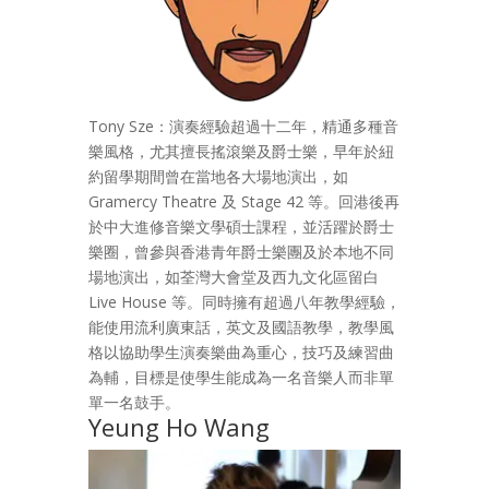
Tony Sze：演奏經驗超過十二年，精通多種音
樂風格，尤其擅長搖滾樂及爵士樂，早年於紐
約留學期間曾在當地各大場地演出，如
Gramercy Theatre 及 Stage 42 等。回港後再
於中大進修音樂文學碩士課程，並活躍於爵士
樂圈，曾參與香港青年爵士樂團及於本地不同
場地演出，如荃灣大會堂及西九文化區留白
Live House 等。同時擁有超過八年教學經驗，
能使用流利廣東話，英文及國語教學，教學風
格以協助學生演奏樂曲為重心，技巧及練習曲
為輔，目標是使學生能成為一名音樂人而非單
單一名鼓手。
Yeung Ho Wang