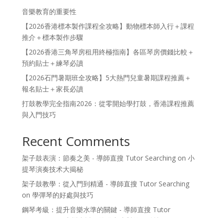
音樂教育的重要性
【2026香港標本製作課程全攻略】動物標本師入行＋課程
推介＋標本製作步驟
【2026香港三角琴房租用終極指南】各區琴房價錢比較＋
預約貼士＋練琴必讀
【2026石門暑期班全攻略】5大熱門兒童暑期課程推薦＋
報名貼士＋家長必讀
打鼓教學完全指南2026：從零開始學打鼓，香港課程推薦
與入門技巧
Recent Comments
架子鼓表演：節奏之美 - 導師直搜 Tutor Searching
on
小
提琴演奏技术大揭秘
架子鼓教學：從入門到精通 - 導師直搜 Tutor Searching
on
學彈琴的好處與技巧
鋼琴考級：提升音樂水準的關鍵 - 導師直搜 Tutor