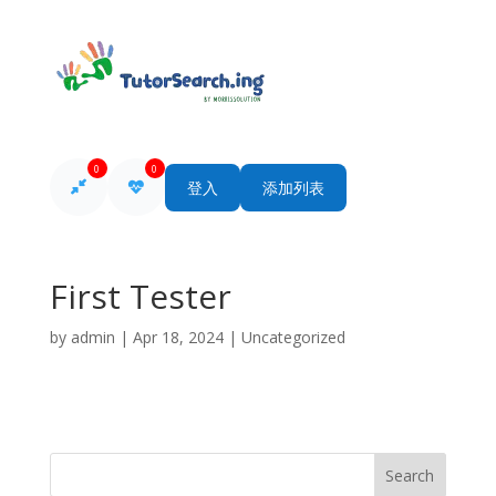
0
0
登入
添加列表
First Tester
by
admin
|
Apr 18, 2024
| Uncategorized
Search