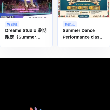
舞蹈班
舞蹈班
Dreams Studio 暑期
Summer Dance
限定《Summer
Performance class
Showcase 2026》現
2026 | Venessa
正招生!!! 👧🏻👦🏻
Dance Theatre Kids
Academy