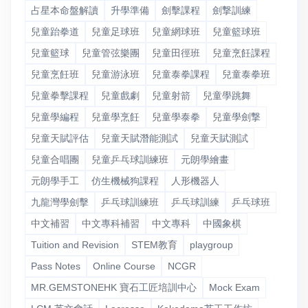
占星本命盤解讀
升學準備
劍擊課程
劍撃訓練
兒童跆拳道
兒童足球班
兒童網球班
兒童籃球班
兒童籃球
兒童管弦樂團
兒童田徑班
兒童烹飪課程
兒童烹飪班
兒童游泳班
兒童泰拳課程
兒童泰拳班
兒童拳擊課程
兒童戲劇
兒童射箭
兒童學跳舞
兒童學編程
兒童學烹飪
兒童學泰拳
兒童學劍撃
兒童天賦評估
兒童天賦潛能測試
兒童天賦測試
兒童合唱團
兒童乒乓球訓練班
元朗學繪畫
元朗學手工
仿生機械狗課程
人形機器人
九龍灣學劍擊
乒乓球訓練班
乒乓球訓練
乒乓球班
中文補習
中文專科補習
中文專科
中國象棋
Tuition and Revision
STEM教育
playgroup
Pass Notes
Online Course
NCGR
MR.GEMSTONEHK 寶石工匠培訓中心
Mock Exam