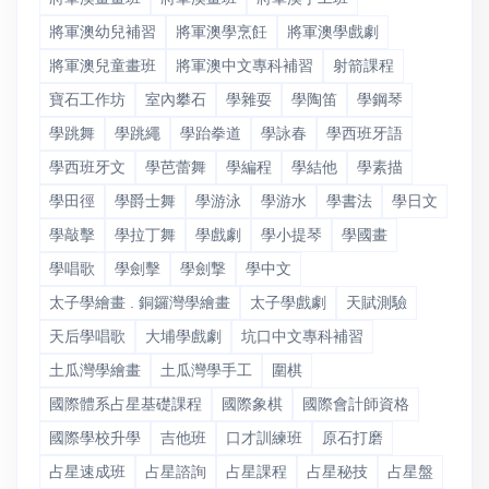
將軍澳幼兒補習
將軍澳學烹飪
將軍澳學戲劇
將軍澳兒童畫班
將軍澳中文專科補習
射箭課程
寶石工作坊
室內攀石
學雜耍
學陶笛
學鋼琴
學跳舞
學跳繩
學跆拳道
學詠春
學西班牙語
學西班牙文
學芭蕾舞
學編程
學結他
學素描
學田徑
學爵士舞
學游泳
學游水
學書法
學日文
學敲擊
學拉丁舞
學戲劇
學小提琴
學國畫
學唱歌
學劍擊
學劍撃
學中文
太子學繪畫 . 銅鑼灣學繪畫
太子學戲劇
天賦測驗
天后學唱歌
大埔學戲劇
坑口中文專科補習
土瓜灣學繪畫
土瓜灣學手工
圍棋
國際體系占星基礎課程
國際象棋
國際會計師資格
國際學校升學
吉他班
口才訓練班
原石打磨
占星速成班
占星諮詢
占星課程
占星秘技
占星盤