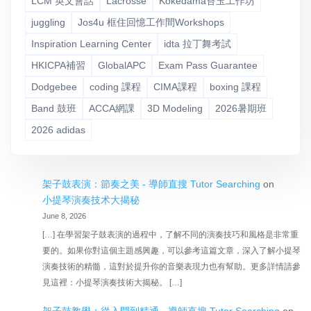
LCM 英文會話
Lacrosse
Kokedama苔玉工作坊
juggling
Jos4u 框住回憶工作間Workshops
Inspiration Learning Center
idta 拉丁舞考試
HKICPA補習
GlobalAPC
Exam Pass Guarantee
Dodgebee
coding 課程
CIMA課程
boxing 課程
Band 鼓班
ACCA網課
3D Modeling
2026暑期班
2026 adidas
架子鼓表演：節奏之美 - 導師直搜 Tutor Searching
on
小提琴演奏技术大揭秘
June 8, 2026
[…] 在學習架子鼓表演的過程中，了解不同的演奏技巧和風格是非常重
要的。如果你對這個主題感興趣，可以參考這篇文章，深入了解小提琴
演奏技術的精髓，這對於提升你的音樂表現力也有幫助。更多詳情請參
見這裡：小提琴演奏技術大揭秘。 […]
架子鼓教學：從入門到精通 - 導師直搜 Tutor Searching
on