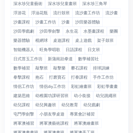
深水埗兒童藝術
深水埗兒童畫班
深水埗三角琴
浮游花
浮油花瓶
流行鼓班
流沙畫工作坊
流沙畫
沙畫課程
沙畫工作坊
沙畫
沙田樂器體驗
沙田學戲劇
沙田學劍撃
永生花
水墨畫課程
樂團
樂器體驗
棍網球
桌遊課程
桌上遊戲
架子鼓班
智能機器人
旺角學唱歌
日語課程
日文班
日式苔玉工作坊
新蒲崗跆拳道
數學補習社
數學補習
敲擊班
敲擊樂
攀石課程
排球訓練
拳擊課程
抱石
打磨寶⽯
打拳課程
手作工作坊
情侶工作坊
情侶diy工作坊
彩虹繪畫班
彩虹學畫畫
建築思維
幼稚園功課研習班
幼小銜接
幼兒跳繩班
幼兒課程
幼兒興趣班
幼兒教育
幼兒戲劇
屯門學劍撃
小朋友學桌遊
專業會計補習
將軍澳補習
將軍澳藝術課程
將軍澳繪畫班
將軍澳畫畫班
將軍澳畫班
將軍澳手工班