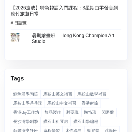
【2026速成】特急韓語入門課程：3星期由零發音到
應付旅遊日常
# 日語班
暑期繪畫班 – Hong Kong Champion Art
Studio
Tags
鰂魚涌學陶笛
馬鞍山英文補習
馬鞍山數學補習
馬鞍山學乒乓球
馬鞍山中文補習
香港射箭
香港diy工作坊
飾品製作
雜耍班
陶笛班
閃避盤
長沙灣學劍撃
鑽石山租琴房
鑽石山學編程
銅鑼灣烹飪班
遠程學習
迷你綠島
躲避盤
跳舞班