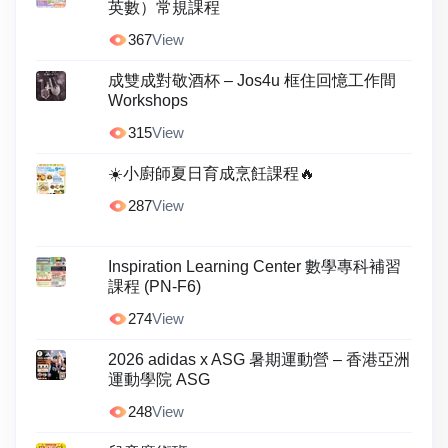
英數）常規課程
367
View
成雙成對敬酒杯 – Jos4u 框住回憶工作間
Workshops
315
View
☀️小廚師夏日育成烹飪課程🔥
287
View
Inspiration Learning Center 數學專科補習
課程 (PN-F6)
274
View
2026 adidas x ASG 暑期運動營 – 香港亞洲
運動學院 ASG
248
View