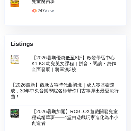
兒童魔術班
247
View
Listings
【2026暑期優惠低至8折】啟發學習中心
K1-K3 幼兒英文課程｜拼音・閱讀・寫作
全面發展｜將軍澳3校
【2026最新】觀塘古箏時代曲初班｜成人零基礎速
成，30年中央音樂學院名師帶你用古箏彈出最愛流行
曲！
【2026暑期加開】ROBLOX遊戲開發兒童
程式精華班——4堂由遊戲玩家進化為小小
創造者！