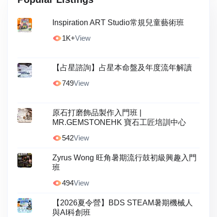
Inspiration ART Studio常規兒童藝術班
1K+
View
【占星諮詢】占星本命盤及年度流年解讀
749
View
原⽯打磨飾品製作⼊⾨班 |
MR.GEMSTONEHK 寶石工匠培訓中心
542
View
Zyrus Wong 旺角暑期流行鼓初級興趣入門
班
494
View
【2026夏令營】BDS STEAM暑期機械人
與AI科創班