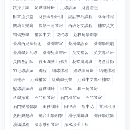
跳拉丁舞
足球訓練班
足球訓練
財會證照
財富流沙盤
財務金融培訓
說話技巧課程
詠春課程
觀塘音樂廳
觀塘三角琴房
西班牙文課程
補習英文
補習數學
補習中文
袋棍球
荔枝角學劍撃
荃灣西兒童藝術
荃灣畫室
荃灣學詠春
荃灣學戲劇
荃灣學乒乓球
荃灣兒童畫班
英文補習
英文專科班
英國會計師
苔玉園藝工作坊
花式跳繩班
考會計師
羽毛球訓練
編程
網球課程
網球訓練班
結他課程
結他班
紅磡補習
紅磡學劍擊
紅磡中文專科補習
籃球訓練班
籃球訓練
租琴室
租三角琴房
科學探索
石門租琴房
石門租琴室
石門琴室
石門樂器體驗
田徑訓練
田徑班
瓶中花
琴房租用
烹飪興趣班
炮台山學劍撃
灣仔跳舞班
灣仔學跳舞
演講課程
深水埗租琴房
深水埗手工藝