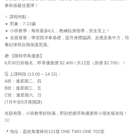
拳班係最佳選擇！
✨ 課程特點：
🔸 對象：7-13歲
🔸 小班教學：每班最多6人，教練貼身指導，安全至上！
🔸 全面發展：學習西洋拳基礎，提升身體協調、反應及集中力，培
養紀律與自我保護意識。
🎁 【限時早鳥優惠】
6月30日前報名，即享優惠價 $2,400 / 共12堂（原價 $2,700）！
🗓️ 上課時段 (13:00 – 14:15)：
A班：逢星期二、四
B班：逢星期三、五
C班：逢星期六、日
(7月中至8月尾開課)
名額有限，小班教學好快滿，即刻把握早鳥優惠幫小朋友報名啦！
🏃‍♂️
📍 地址：荔枝角瓊林街121號 ONE TWO ONE 702室