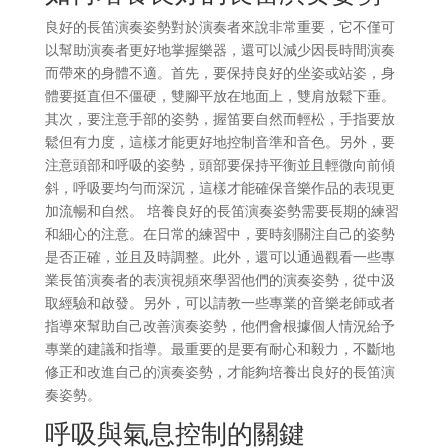
良好的長笛演奏姿勢對於演奏者來說非常重要，它不僅可
以幫助演奏者更好地掌握樂器，還可以減少因長時間演奏
而帶來的身體不適。首先，要保持良好的坐姿或站姿，身
體要挺直但不僵硬，雙腳平放在地面上，雙肩放鬆下垂。
其次，要注意手部的姿勢，握笛要自然而輕松，手指要放
鬆但有力度，這樣才能更好地控制音準和音色。另外，要
注意頭部和呼吸的姿勢，頭部要保持平衡並且輕微向前傾
斜，呼吸要均勻而深沉，這樣才能確保音樂作品的表現更
加流暢和自然。 培養良好的長笛演奏姿勢需要長期的練習
和細心的注意。在日常的練習中，要時刻關注自己的姿勢
是否正確，並且及時調整。此外，還可以通過觀看一些專
業長笛演奏者的表演視頻來學習他們的演奏姿勢，從中汲
取經驗和啟發。另外，可以請教一些專業的音樂老師或者
指導來幫助自己改善演奏姿勢，他們會根據個人情況給予
專業的建議和指導。最重要的是要有耐心和毅力，不斷地
修正和改進自己的演奏姿勢，才能夠培養出良好的長笛演
奏姿勢。
呼吸與氣息控制的關鍵