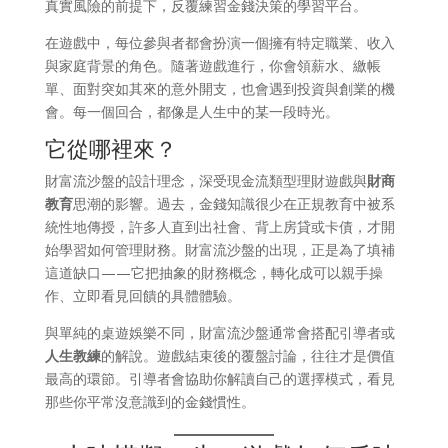
真實風險的前提下，反覆練習金錢決策的學習平台。
在遊戲中，每位參與者都會扮演一個擁有特定職業、收入
與家庭背景的角色。隨著遊戲進行，你會領薪水、繳帳
單、面對突如其來的意外開支，也會遇到投資與創業的機
會。每一個回合，都像是人生中的某一段時光。
它從哪裡來？
財富流沙盤的設計理念，深受現金流類型理財遊戲與
財商
教育
思潮的影響。過去，金錢知識很少在正規教育中被系
統性地傳授，許多人直到出社會、背上房貸或卡債，才開
始學習如何管理財務。財富流沙盤的出現，正是為了填補
這道缺口——它把抽象的財務概念，轉化成可以親手操
作、立即看見回饋的具體體驗。
與單純的桌遊娛樂不同，財富流沙盤通常會搭配引導者或
人生教練
的解說。遊戲結束後的覆盤討論，往往才是價值
最高的環節。引導者會協助你解讀自己的選擇模式，看見
那些你平常沒意識到的金錢慣性。