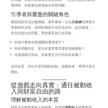
選擇時，你會更自然地做出明智判斷。
引導者與覆盤的關鍵角色
優質的財富流沙盤體驗，通常會有一位
人生教練
或專業引
導者陪伴全程。他們的價值不在於告訴你「該怎麼做」，
而在於提出好問題，幫你看見自己的盲點：
你為什麼會在那個關頭選擇保守？
你的消費決定，是出於真實需求還是情緒衝動？
這場遊戲中的你，和真實生活中的你有多像？
這些反思，往往才是改變的起點。遊戲結束，學習才真正
開始。
從遊戲走向真實：通往被動收
入與財富自由的路
理解被動收入的本質
財富流沙盤最常給人的啟發，就是對
被動收入
的重新認