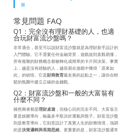
圖
常見問題 FAQ
Q1：完全沒有理財基礎的人，也適
合玩財富流沙盤嗎？
非常適合，甚至可以說財富流沙盤就是為理財新手設計的
入門體驗。它不需要任何金融背景，遊戲規則直觀易懂，
所有複雜的財務概念都被轉化成簡單的卡片與決策。事實
上，越是沒有經驗的人，越容易在遊戲中獲得「原來如
此」的頓悟。它是
財商教育
最友善的起點之一，讓你在輕
鬆的氛圍中建立正確的金錢觀。
Q2：財富流沙盤和一般的大富翁有
什麼不同？
雖然兩者都是
理財桌遊
，但核心目的完全不同。大富翁主
要是娛樂導向，輸贏多半取決於運氣與骰子。財富流沙盤
則是教育導向，它刻意設計了真實人生的財務情境，強調
的是
決策邏輯與長期思維
。更重要的是，財富流沙盤通常