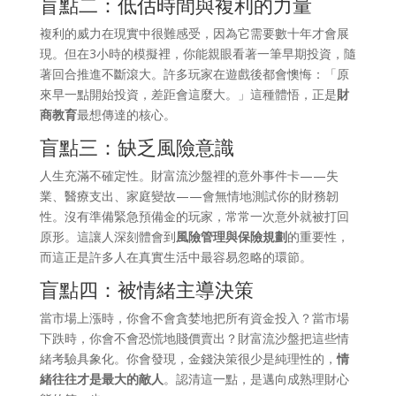
盲點二：低估時間與複利的力量
複利的威力在現實中很難感受，因為它需要數十年才會展
現。但在3小時的模擬裡，你能親眼看著一筆早期投資，隨
著回合推進不斷滾大。許多玩家在遊戲後都會懊悔：「原
來早一點開始投資，差距會這麼大。」這種體悟，正是
財
商教育
最想傳達的核心。
盲點三：缺乏風險意識
人生充滿不確定性。財富流沙盤裡的意外事件卡——失
業、醫療支出、家庭變故——會無情地測試你的財務韌
性。沒有準備緊急預備金的玩家，常常一次意外就被打回
原形。這讓人深刻體會到
風險管理與保險規劃
的重要性，
而這正是許多人在真實生活中最容易忽略的環節。
盲點四：被情緒主導決策
當市場上漲時，你會不會貪婪地把所有資金投入？當市場
下跌時，你會不會恐慌地賤價賣出？財富流沙盤把這些情
緒考驗具象化。你會發現，金錢決策很少是純理性的，
情
緒往往才是最大的敵人
。認清這一點，是邁向成熟理財心