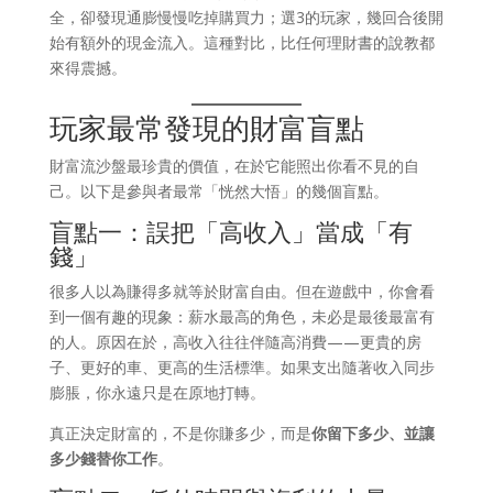
全，卻發現通膨慢慢吃掉購買力；選3的玩家，幾回合後開
始有額外的現金流入。這種對比，比任何理財書的說教都
來得震撼。
玩家最常發現的財富盲點
財富流沙盤最珍貴的價值，在於它能照出你看不見的自
己。以下是參與者最常「恍然大悟」的幾個盲點。
盲點一：誤把「高收入」當成「有
錢」
很多人以為賺得多就等於財富自由。但在遊戲中，你會看
到一個有趣的現象：薪水最高的角色，未必是最後最富有
的人。原因在於，高收入往往伴隨高消費——更貴的房
子、更好的車、更高的生活標準。如果支出隨著收入同步
膨脹，你永遠只是在原地打轉。
真正決定財富的，不是你賺多少，而是
你留下多少、並讓
多少錢替你工作
。