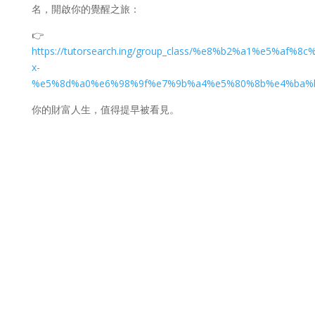
名，開啟你的覺醒之旅：
👉
https://tutorsearch.ing/group_class/%e8%b2%a1%e5
x-
%e5%8d%a0%e6%98%9f%e7%9b%a4%e5%80%8b%e4%ba%
你的財富人生，值得提早被看見。