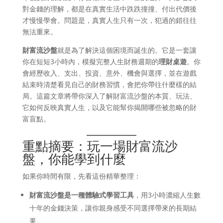
對金錢的理解，都是在真實生活中跌跌撞撞、付出代價後
才慢慢學會。問題是，真實人生只有一次，犯過的錯往往
無法重來。
財富流沙盤
就是為了解決這個困境而誕生的。它是一套讓
你在短短3小時內，模擬完整人生財務週期的
理財桌遊
。你
會經歷收入、支出、投資、意外、機會與選擇，並在遊戲
結束時清楚看見自己的財務習慣，會把你帶往什麼樣的結
局。這篇文章將帶你深入了解財富流沙盤的本質、玩法、
它如何反映真實人生，以及它能幫你揭開哪些被忽略的財
富盲點。
重點摘要：玩一場財富流沙
盤，你能學到什麼
如果你時間有限，先看這份精華整理：
財富流沙盤是一種體驗式學習工具
，用3小時濃縮人生數
十年的金錢決策，讓你親身感受不同選擇帶來的長期結
果。