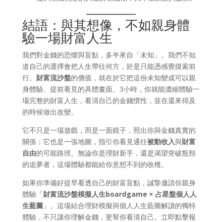
結語：與其想像，不如親身體
驗一場財富人生
我們對金錢的恐懼與盲點，多半來自「未知」。我們不知
道自己的選擇會把人生帶往何方，於是只能憑感覺摸索前
行。
財富流沙盤
的價值，就在於它把這份未知變成可以親
身體驗、提前看見的具體畫面。3小時，你就能濃縮體驗一
場完整的財富人生，看清自己的金錢慣性，並在還來得及
的時候做出改變。
它不只是一場遊戲，而是一面鏡子，照出你與金錢真實的
關係；它也是一張地圖，指引你看見通往
被動收入
與
財富
自由
的可能路徑。無論你是理財新手，還是渴望突破瓶頸
的追夢者，這場體驗都能給你意想不到的收穫。
如果你準備好提早看透自己的財富盲點，誠摯邀請你親身
體驗「
財富流沙盤模擬人生boardgame × 占星盤個人人
生藍圖
」。這場結合理財模擬與個人人生藍圖解讀的獨特
體驗，不只讓你理解金錢，更幫你看清自己。立即點擊報