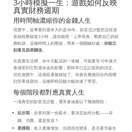
3小時模擬一生：遊戲如何反映
真實財務週期
用時間軸濃縮你的金錢人生
現實中，從畢業到退休大約是40年。財富流沙盤把這段漫
長旅程壓縮進3小時，讓你能用「上帝視角」觀察自己的財
務軌跡。這種時間上的壓縮，帶來一個關鍵好處：
你能立
刻看見因果關係
。
在真實生活裡，你今天亂花的一筆錢，可能要等10年後才
會感受到它對退休金的影響，那時早已忘記當初的決定。
但在遊戲中，這個延遲被縮短了。你會在幾個回合內就嚐
到苦果或甜頭，這種即時回饋大幅加速了學習。
每個階段都對應真實人生
一場典型的財富流沙盤，通常會涵蓋以下幾個階段：
起步期
：你拿到第一份薪水，要決定如何分配——存
錢、消費、還是投資？
累積期
：收入逐漸增加，但誘惑也變多。是否要升級生