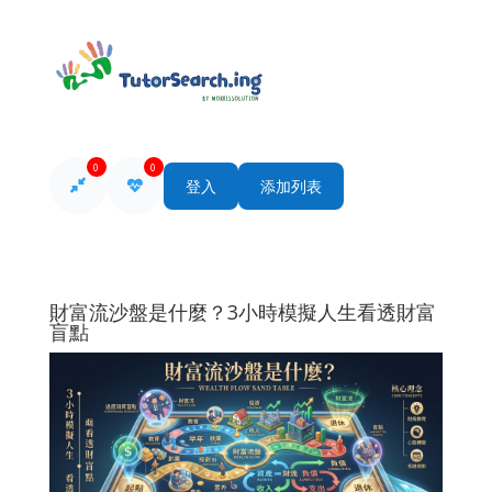
0
0
登入
添加列表
財富流沙盤是什麼？3小時模擬人生看透財富
盲點