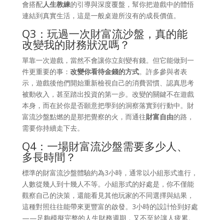
會搭配
人生教練
的引導與深度覆盤，幫你把遊戲中的體悟
連結到真實生活，這是一般桌遊所沒有的成長價值。
Q3：玩過一次財富流沙盤，真的能
改變我的財務狀況嗎？
單靠一次遊戲，當然不會讓你立刻變有錢。但它能做到一
件更重要的事：
改變你看待金錢的方式
。許多參與者表
示，遊戲後他們開始重新檢視自己的消費習慣、認真思考
被動收入，甚至踏出投資的第一步。改變的關鍵不在遊戲
本身，而在於你是否願意把學到的洞察落實到行動中。財
富流沙盤點燃的是那把覺察的火，而通往
財富自由
的路，
需要你持續走下去。
Q4：一場財富流沙盤需要多少人、
多長時間？
標準的財富流沙盤體驗約為3小時，通常以小組形式進行，
人數從幾人到十幾人不等。小組形式的好處是，你不僅能
觀察自己的決策，還能看見其他玩家的不同選擇與結果，
這種對照往往能帶來更豐富的啟發。3小時的設計恰到好處
——足夠模擬完整的人生財務週期，又不至於讓人疲累。