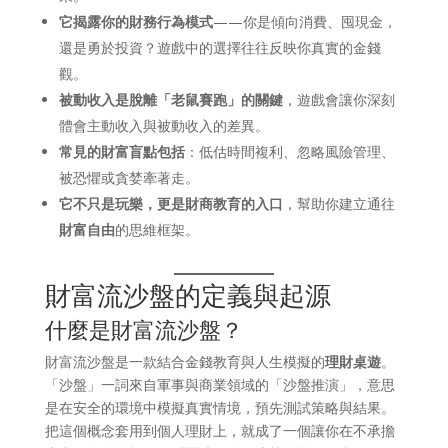
它揭露你的財務行為模式
——你是傾向消費、囤現金，
還是勇於投資？遊戲中的選擇往往反映你真實的金錢
觀。
被動收入是脫離「老鼠賽跑」的關鍵
，遊戲會讓你深刻
體會主動收入與被動收入的差異。
常見的財富盲點包括
：低估時間複利、忽略風險管理、
被恐懼或貪婪牽著走。
它不只是玩樂，更是財商教育的入口
，幫助你建立通往
財富自由
的思維框架。
財富流沙盤的定義與起源
什麼是財富流沙盤？
財富流沙盤是一款結合金錢教育與人生模擬的
理財桌遊
。
「沙盤」一詞來自軍事與商業領域的「沙盤推演」，意思
是在安全的環境中模擬真實情境，預先測試策略與結果。
把這個概念套用到個人理財上，就成了一個讓你在不承擔