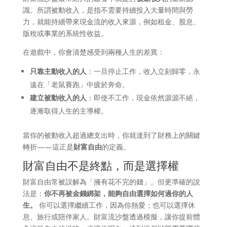
識。所謂被動收入，是指不需要持續投入大量時間與勞
力，就能持續帶來現金流的收入來源，例如租金、股息、
版稅或事業的系統性收益。
在遊戲中，你會清楚感受到兩種人生的差異：
只靠主動收入的人
：一旦停止工作，收入立刻歸零，永
遠在「老鼠賽跑」中疲於奔命。
建立被動收入的人
：即使不工作，現金依然源源不絕，
逐漸取得人生的主導權。
當你的被動收入超過總支出時，你就達到了財務上的關鍵
轉折——這正是
財富自由
的定義。
財富自由不是終點，而是選擇權
財富自由常被誤解為「擁有花不完的錢」。但更準確的說
法是：
你不再被金錢綁架，能夠自由選擇如何過你的人
生。
你可以選擇繼續工作，因為你熱愛；也可以選擇休
息、旅行或陪伴家人。財富流沙盤透過模擬，讓你提前體