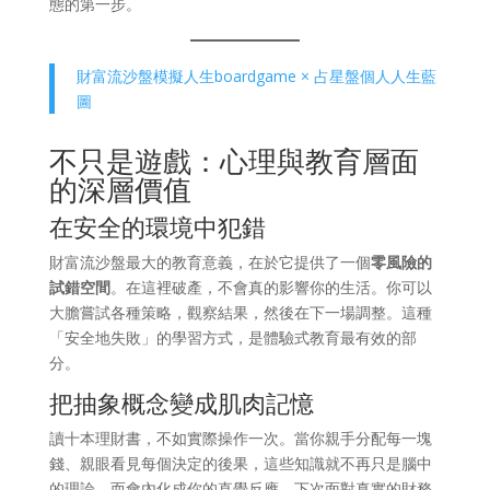
態的第一步。
財富流沙盤模擬人生boardgame × 占星盤個人人生藍
圖
不只是遊戲：心理與教育層面
的深層價值
在安全的環境中犯錯
財富流沙盤最大的教育意義，在於它提供了一個
零風險的
試錯空間
。在這裡破產，不會真的影響你的生活。你可以
大膽嘗試各種策略，觀察結果，然後在下一場調整。這種
「安全地失敗」的學習方式，是體驗式教育最有效的部
分。
把抽象概念變成肌肉記憶
讀十本理財書，不如實際操作一次。當你親手分配每一塊
錢、親眼看見每個決定的後果，這些知識就不再只是腦中
的理論，而會內化成你的直覺反應。下次面對真實的財務