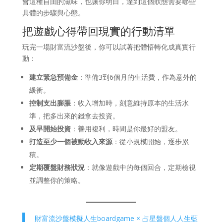
會這種自由的滋味，也讓你明白，達到這個狀態需要哪些
具體的步驟與心態。
把遊戲心得帶回現實的行動清單
玩完一場財富流沙盤後，你可以試著把體悟轉化成真實行
動：
建立緊急預備金
：準備3到6個月的生活費，作為意外的
緩衝。
控制支出膨脹
：收入增加時，刻意維持原本的生活水
準，把多出來的錢拿去投資。
及早開始投資
：善用複利，時間是你最好的盟友。
打造至少一個被動收入來源
：從小規模開始，逐步累
積。
定期覆盤財務狀況
：就像遊戲中的每個回合，定期檢視
並調整你的策略。
財富流沙盤模擬人生boardgame × 占星盤個人人生藍