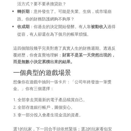
活方式？要不要承擔貸款？
轉折期
：意外發生了。可能是失業、生病，或市場崩
跌。你的財務防護網夠不夠厚？
收成期
：你過去的決定開始發酵。有人靠
被動收入
過得
從容，有人卻還在為下個月的帳單煩惱。
這四個階段幾乎完美對應了真實人生的財務週期。透過反
覆經歷，你會直覺地理解：
財富不是某一天突然出現的，
而是無數小決定累積出來的結果。
一個典型的遊戲場景
想像你在遊戲中抽到一張卡片：「公司年終發放一筆獎
金。」你有三個選擇：
全部拿去買最新的電子產品犒賞自己。
全部存進銀行帳戶，圖個安心。
拿一部分投入會產生現金流的資產。
選1的玩家，下一回合手頭依然緊張；選2的玩家看似安