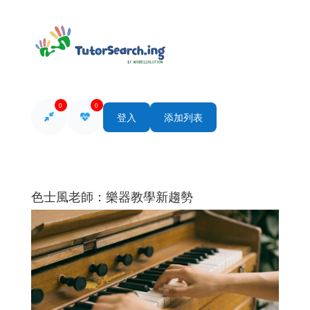
0
0
登入
添加列表
色士風老師：樂器教學新趨勢