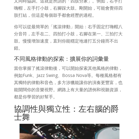
又同時協調。這就是所謂的「四肢分家」。例如，右手打
嗨帽，左手打小鼓，右腳踩大鼓。剛開始，可能會覺得四
肢打結，但這是每個鼓手都會經歷的過程。
你可以從最簡單的「搖滾律動」開始：右手固定打嗨帽八
分音符，左手在二、四拍打小鼓，右腳在第一、三拍打大
鼓。慢慢增加速度，直到你能穩定地連打五分鐘而不出
錯。
不同風格律動的探索：擴展你的詞彙量
當你掌握了搖滾律動後，可以開始探索其他風格的律動，
例如Funk、Jazz Swing、Bossa Nova等。每種風格都有
其獨特的律動和音色，多方涉獵能讓你的演奏更豐富，也
能開闊你的音樂視野。網路上有大量的譜例和視聽資源，
都是你學習的好幫手。
協調性與獨立性：左右腦的爵
士舞