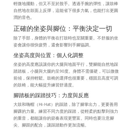
輕微地擺動，但又不至於脫手。透過手腕的彈性，讓鼓棒
自然地在鼓面上反彈，這能省下很多力氣，也能打出更圓
潤的音色。
正確的坐姿與腳位：平衡決定一切
除了手部，身體的平衡在打鼓時也至關重要。不舒服的坐
姿會讓你很快疲勞，還會影響到手腳協調。
坐姿高度與位置：個人化調整
坐姿的高度應該讓你的大腿與地面平行，雙腳能自然地踩
踏踏板，小腿與大腿約呈90度。身體不需僵硬，可以微微
前傾，保持輕鬆。鼓椅的選擇也很重要，穩固且高度可調
的鼓椅，能大幅提升練習舒適度。
腳踏板的踩踏技巧：力度與反應
大鼓和嗨帽（Hi-Hat）的踩踏，除了腳掌出力，更要善用
腳踝的力量。練習不同力度的踩踏，從輕柔的點擊到強力
的重音，都能讓你的節奏表現更豐富。同時也要注意腳
尖、腳跟的配合，讓踩踏動作更加流暢。