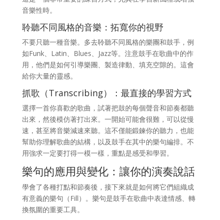
音樂性時。
聆聽不同風格的音樂：拓寬你的視野
不要只聽一種音樂。多去聆聽不同風格的樂團和鼓手，例
如Funk、Latin、Blues、Jazz等。注意鼓手在歌曲中的作
用，他們是如何引導樂團、製造律動、填充空隙的。這會
給你大量的靈感。
抓歌（Transcribing）：最直接的學習方式
選擇一首你喜歡的歌曲，試著把鼓的每個聲音和節奏都聽
出來，然後模仿著打出來。一開始可能會很難，可以從慢
速，甚至將音樂減速來聽。這不僅能鍛鍊你的聽力，也能
幫助你理解歌曲的結構，以及鼓手在其中的樂句編排。不
用強求一定要打得一模一樣，重點是感受和學習。
樂句的應用與變化：讓你的演奏說話
學會了各種打點和節奏後，接下來就是如何將它們組織成
有意義的樂句（Fill）。樂句是鼓手在歌曲中表達情感、轉
換氛圍的重要工具。