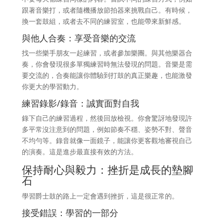
跟著音樂打，或者隨機播放節拍器來挑戰自己。有時候，
換一套鼓組，或者去不同的練習室，也能帶來新鮮感。
與他人合奏：享受音樂的交流
找一些樂手朋友一起練習，或者參加樂團。與其他樂器合
奏，你會發現很多單獨練習時無法發現的問題。音樂是需
要交流的，合奏能讓你體驗到打鼓的真正樂趣，也能激發
你更大的學習動力。
練習錄影/錄音：誠實面對自我
錄下自己的練習過程，然後回放檢視。你會驚訝地發現許
多平常沒注意到的問題，例如節奏不穩、姿勢不對、聲音
不均勻等。錄音就像一面鏡子，能讓你更客觀地審視自己
的演奏。這是進步最直接有效的方法。
保持耐心與毅力：挫折是成長的墊腳
石
學習爵士鼓的路上一定會遇到挫折，這是很正常的。
接受錯誤：學習的一部分