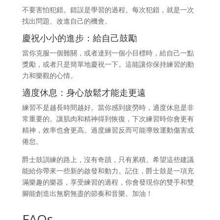
不要害怕犯錯。錯誤是學習的過程。每次犯錯，就是一次
找出問題、改進自己的機會。
慶祝小小的進步：給自己鼓勵
當你克服一個難關，或者達到一個小目標時，給自己一點
獎勵，或者只是簡單地慶祝一下。這能讓你保持練習的動
力和樂觀的心情。
適度休息：身心放鬆才能走更遠
練習不是越長時間越好。當你感到疲勞時，適度休息是非
常重要的。讓肌肉和精神得到恢復，下次練習時你會更有
精神，效率也會更高。過度練習反而可能導致運動傷害或
倦怠。
爵士鼓訓練的路上，沒有奇蹟，只有累積。希望這些建議
能給你帶來一些新的啟發和動力。記住，爵士鼓是一項充
滿樂趣的樂器，享受練習的過程，你會發現你的雙手和雙
腳能創造出無窮無盡的節奏和音樂。加油！
FAQs