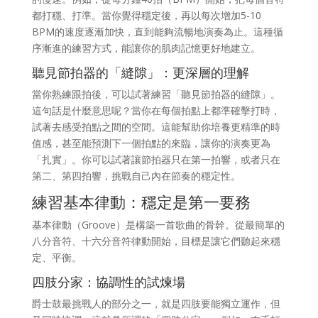
都打穩、打準。當你覺得穩定後，再以每次增加5-10
BPM的速度逐漸加快，直到能夠流暢地演奏為止。這種循
序漸進的練習方式，能讓你的肌肉記憶更好地建立。
聽見節拍器的「縫隙」：更深層的理解
當你熟練跟拍後，可以試著練習「聽見節拍器的縫隙」。
這句話是什麼意思呢？當你在每個拍點上都準確擊打時，
試著去感受拍點之間的空間。這能幫助你培養更精準的時
值感，甚至能預測下一個拍點的來臨，讓你的演奏更為
「扎實」。你可以試著讓節拍器只在第一拍響，或者只在
第二、第四拍響，挑戰自己內在節奏的穩定性。
練習基本律動：穩定是第一要務
基本律動（Groove）是構築一首歌曲的骨幹。從最簡單的
八分音符、十六分音符律動開始，目標是讓它們聽起來穩
定、平衡。
四肢分家：協調性的試煉場
爵士鼓最挑戰人的部分之一，就是四肢要能獨立運作，但