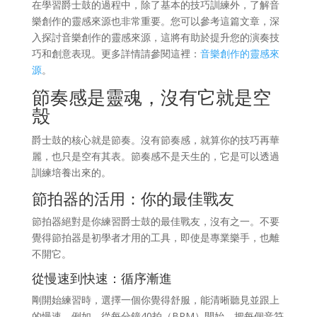
在學習爵士鼓的過程中，除了基本的技巧訓練外，了解音
樂創作的靈感來源也非常重要。您可以參考這篇文章，深
入探討音樂創作的靈感來源，這將有助於提升您的演奏技
巧和創意表現。更多詳情請參閱這裡：
音樂創作的靈感來
源
。
節奏感是靈魂，沒有它就是空
殼
爵士鼓的核心就是節奏。沒有節奏感，就算你的技巧再華
麗，也只是空有其表。節奏感不是天生的，它是可以透過
訓練培養出來的。
節拍器的活用：你的最佳戰友
節拍器絕對是你練習爵士鼓的最佳戰友，沒有之一。不要
覺得節拍器是初學者才用的工具，即使是專業樂手，也離
不開它。
從慢速到快速：循序漸進
剛開始練習時，選擇一個你覺得舒服，能清晰聽見並跟上
的慢速。例如，從每分鐘40拍（BPM）開始，把每個音符