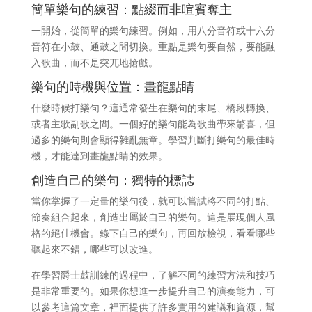
簡單樂句的練習：點綴而非喧賓奪主
一開始，從簡單的樂句練習。例如，用八分音符或十六分
音符在小鼓、通鼓之間切換。重點是樂句要自然，要能融
入歌曲，而不是突兀地搶戲。
樂句的時機與位置：畫龍點睛
什麼時候打樂句？這通常發生在樂句的末尾、橋段轉換、
或者主歌副歌之間。一個好的樂句能為歌曲帶來驚喜，但
過多的樂句則會顯得雜亂無章。學習判斷打樂句的最佳時
機，才能達到畫龍點睛的效果。
創造自己的樂句：獨特的標誌
當你掌握了一定量的樂句後，就可以嘗試將不同的打點、
節奏組合起來，創造出屬於自己的樂句。這是展現個人風
格的絕佳機會。錄下自己的樂句，再回放檢視，看看哪些
聽起來不錯，哪些可以改進。
在學習爵士鼓訓練的過程中，了解不同的練習方法和技巧
是非常重要的。如果你想進一步提升自己的演奏能力，可
以參考這篇文章，裡面提供了許多實用的建議和資源，幫