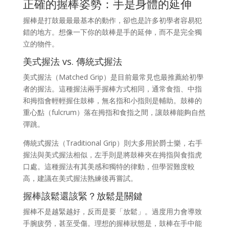
正確的握棒姿勢：手是身體的延伸
握棒是打鼓最最最基本的動作，卻也是許多初學者容易犯
錯的地方。想像一下你的鼓棒是手的延伸，而不是完全獨
立的物件。
美式握法 vs. 傳統式握法
美式握法（Matched Grip）是目前最常見也最推薦給初學
者的握法。這種握法兩手握棒方式相同，通常食指、中指
和拇指會輕輕握住鼓棒，無名指和小指則是輔助。鼓棒的
重心點（fulcrum）落在拇指和食指之間，讓鼓棒能夠自然
彈跳。
傳統式握法（Traditional Grip）則大多用於爵士樂，右手
握法與美式握法相似，左手則是將鼓棒夾在拇指與食指虎
口處。這種握法有其美感和獨特的律動，但學習難度較
高，建議在美式握法熟練後再嘗試。
握棒該鬆還該緊？放鬆是關鍵
握棒不是越緊越好，反而是要「放鬆」。過度用力會導致
手腕疲勞，甚至受傷。理想的握棒狀態是，鼓棒在手中能