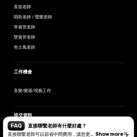
長笛老師
唱歌老師 / 聲樂老師
單簧管老師
雙簧管老師
色士風老師
工作機會
音樂/樂器/視藝工作
提交資料
FAQ
如何確保老師的質素？
我們的平台由擁有20多年教育經驗的Recital Music & Art Centre和Morris Solution支持。所有老師都經過嚴格篩選，確保他們具備專業資格和豐富教學經驗，為學生提供高質量的音樂教育。
Show more