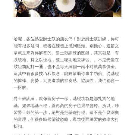
哈囉，各位熱愛爵士鼓的朋友們！對於爵士鼓訓練，你可
能有很多疑問，或者在練習上感到瓶頸。別擔心，這篇文
章就是來為你解答的。爵士鼓訓練的關鍵，其實就是「有
系統地、持之以恆地，並且聰明地去練習」。不是光坐在
鼓組前亂打一通，也不是每天練個一兩小時就萬事俱全。
這其中有很多技巧和觀念，能夠幫助你事半功倍。從基礎
的握棒、姿勢，到更進階的節奏感、協調性，我們都會一
一拆解。
爵士鼓訓練，就像蓋房子一樣，基礎功就是那扎實的地
基。如果地基不穩，蓋再高的房子也遲早會垮。所以，練
習爵士鼓的第一步，絕對是把基礎打穩。這不是什麼深奧
的道理，但很多時候卻被忽略，導致後面練習的效率大打
折扣。