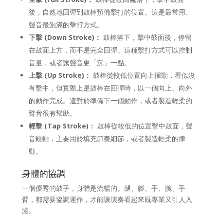
後，自然地回彈到鼓棒預備擊打的位置。這是最常用、
聲音最飽滿的擊打方式。
下擊 (Down Stroke)：
鼓棒落下，擊中鼓面後，停留
在鼓面上方，而不是完全回彈。這種擊打方式可以控制
音量，或者讓聲音更「沉」一點。
上擊 (Up Stroke)：
鼓棒從較低位置向上揮動，看似沒
有擊中，但實際上是鼓棒在回彈時，以一個向上、向外
的動作完成。這對於準備下一個動作，或者製造輕柔的
聲音很有幫助。
輕擊 (Tap Stroke)：
鼓棒從較低的位置擊中鼓面，聲
音較輕，主要用於填充節奏細節，或者製造輕柔的律
動。
身體的協調
一個優秀的鼓手，身體是流暢的。腿、腳、手、腕、手
臂，都需要協調運作，才能讓演奏看起來既專業又引人入
勝。