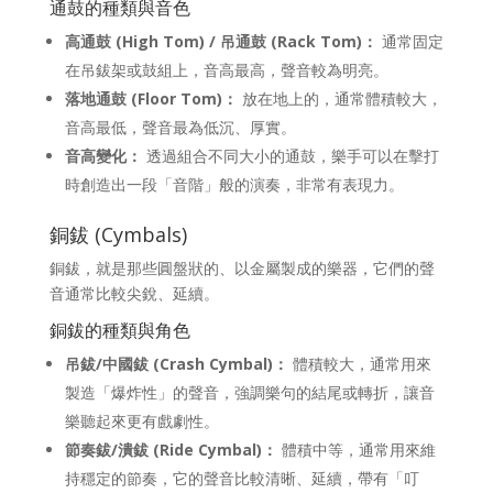
通鼓的種類與音色
高通鼓 (High Tom) / 吊通鼓 (Rack Tom)：
通常固定
在吊鈸架或鼓組上，音高最高，聲音較為明亮。
落地通鼓 (Floor Tom)：
放在地上的，通常體積較大，
音高最低，聲音最為低沉、厚實。
音高變化：
透過組合不同大小的通鼓，樂手可以在擊打
時創造出一段「音階」般的演奏，非常有表現力。
銅鈸 (Cymbals)
銅鈸，就是那些圓盤狀的、以金屬製成的樂器，它們的聲
音通常比較尖銳、延續。
銅鈸的種類與角色
吊鈸/中國鈸 (Crash Cymbal)：
體積較大，通常用來
製造「爆炸性」的聲音，強調樂句的結尾或轉折，讓音
樂聽起來更有戲劇性。
節奏鈸/潰鈸 (Ride Cymbal)：
體積中等，通常用來維
持穩定的節奏，它的聲音比較清晰、延續，帶有「叮