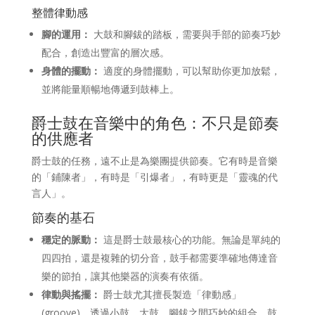
整體律動感
腳的運用：
大鼓和腳鈸的踏板，需要與手部的節奏巧妙
配合，創造出豐富的層次感。
身體的擺動：
適度的身體擺動，可以幫助你更加放鬆，
並將能量順暢地傳遞到鼓棒上。
爵士鼓在音樂中的角色：不只是節奏
的供應者
爵士鼓的任務，遠不止是為樂團提供節奏。它有時是音樂
的「鋪陳者」，有時是「引爆者」，有時更是「靈魂的代
言人」。
節奏的基石
穩定的脈動：
這是爵士鼓最核心的功能。無論是單純的
四四拍，還是複雜的切分音，鼓手都需要準確地傳達音
樂的節拍，讓其他樂器的演奏有依循。
律動與搖擺：
爵士鼓尤其擅長製造「律動感」
(groove)。透過小鼓、大鼓、腳鈸之間巧妙的組合，鼓