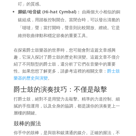
叮」的質感。
腳鈸/哈音鈸 (Hi-hat Cymbal)：
由兩個大小相似的銅
鈸組成，用踏板控制開合。當閉合時，可以發出清脆的
「噠噠」聲；當打開時，聲音則比較開放、繚繞。它是
維持歌曲律動和穩定節奏的重要工具。
在探索爵士鼓樂器的世界時，您可能會對這篇文章感興
趣，它深入探討了爵士鼓的歷史和演變。這篇文章不僅介
紹了不同類型的爵士鼓，還分析了它們在音樂中的重要
性。如果您想了解更多，請參考這裡的相關文章：
爵士鼓
樂器的歷史與演變
。
爵士鼓的演奏技巧：不僅是敲擊
打爵士鼓，絕對不是用蠻力去敲擊。精準的力道控制、細
膩的手指運用，以及全身的協調，都是讓你的演奏更上一
層樓的關鍵。
鼓棒的握法
你手中的鼓棒，是與鼓和鈸溝通的媒介。正確的握法，不