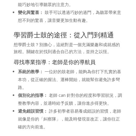
能巧妙地引導聽眾的注意力。
變化與驚喜：
鼓手可以透過巧妙的過門，為聽眾帶來意
想不到的驚喜，讓音樂更加生動有趣。
學習爵士鼓的途徑：從入門到精通
想學爵士鼓？別擔心，這絕對是一個充滿樂趣和成就感的
旅程。關鍵在於找到適合自己的方法，並持之以恆。
尋找專業指導：老師是你的導航員
系統的教學：
一位好的鼓老師，能夠為你打下扎實的基
本功，從正確的握法、運棒開始，就能幫你避免許多彎
路。
個別化的指導：
老師 can 針對你的程度和學習狀況，調
整教學內容，並適時給予反饋，讓你進步得更快。
避免錯誤習慣：
許多初學者容易養成錯誤的習慣，老師
就像是你的「糾察隊」，能及時發現並改正，讓你往正
確的方向前進。