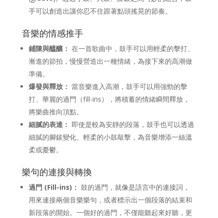
手可以創造出讓你忍不住跟著點頭搖晃的節奏。
音樂的情感推手
鋪陳與醞釀：
在一首歌曲中，鼓手可以用輕柔的擊打、
漸進的節拍，慢慢營造出一種情緒，為接下來的高潮做
準備。
爆發與釋放：
當音樂進入高潮，鼓手可以用強勁的擊
打、華麗的過門（fill-ins），將積蓄的情緒瞬間釋放，
將樂曲推向頂點。
細膩的表達：
即使是較為安靜的段落，鼓手也可以透過
細膩的腳鈸變化、輕柔的小鼓敲擊，為音樂增添一絲溫
柔或憂鬱。
樂句的連接與轉換
過門 (Fill-ins)：
鼓的過門，就像是語言中的連接詞，
用來連接兩個音樂樂句，或者標示出一個段落的結束和
新段落的開始。一個好的過門，不僅能聽起來好聽，更