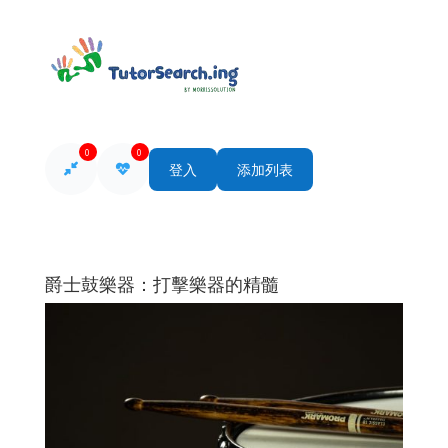
0
0
登入
添加列表
爵士鼓樂器：打擊樂器的精髓