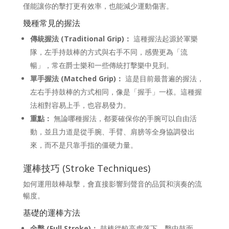
僅能讓你的擊打更有效率，也能減少運動傷害。
幾種常見的握法
傳統握法 (Traditional Grip)：
這種握法起源於軍樂
隊，左手持鼓棒的方式與右手不同，感覺更為「流
暢」，常在爵士樂和一些傳統打擊樂中見到。
單手握法 (Matched Grip)：
這是目前最普遍的握法，
左右手持鼓棒的方式相同，像是「握手」一樣。這種握
法相對容易上手，也容易發力。
重點：
無論哪種握法，都要確保你的手腕可以自由活
動，並且力道是從手腕、手臂、肩膀等全身協調發出
來，而不是只靠手指的僵硬力量。
運棒技巧 (Stroke Techniques)
如何運用鼓棒敲擊，會直接影響到聲音的品質和演奏的流
暢度。
基礎的運棒方法
全擊 (Full Stroke)：
鼓棒從較高處落下，擊中鼓面