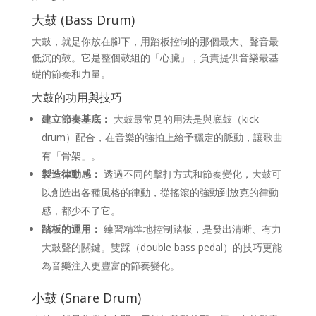
大鼓 (Bass Drum)
大鼓，就是你放在腳下，用踏板控制的那個最大、聲音最
低沉的鼓。它是整個鼓組的「心臟」，負責提供音樂最基
礎的節奏和力量。
大鼓的功用與技巧
建立節奏基底：
大鼓最常見的用法是與底鼓（kick
drum）配合，在音樂的強拍上給予穩定的脈動，讓歌曲
有「骨架」。
製造律動感：
透過不同的擊打方式和節奏變化，大鼓可
以創造出各種風格的律動，從搖滾的強勁到放克的律動
感，都少不了它。
踏板的運用：
練習精準地控制踏板，是發出清晰、有力
大鼓聲的關鍵。雙踩（double bass pedal）的技巧更能
為音樂注入更豐富的節奏變化。
小鼓 (Snare Drum)