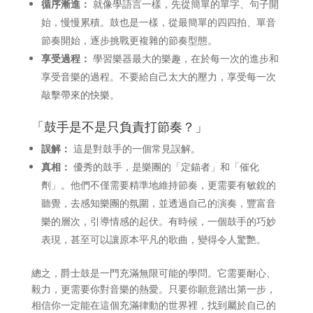
循序漸進：
就像學語言一樣，先從簡單的單字、句子開
始，慢慢累積。鼓也是一樣，從最簡單的四四拍、單音
節奏開始，逐步挑戰更複雜的節奏型態。
享受過程：
學習樂器最大的樂趣，在於每一次的進步和
享受音樂的過程。不要給自己太大的壓力，享受每一次
敲擊帶來的快樂。
「鼓手是不是只負責打節奏？」
誤解：
這是對鼓手的一個常見誤解。
真相：
優秀的鼓手，是樂團的「定錨者」和「催化
劑」。他們不僅需要精準地維持節奏，更需要有敏銳的
聽覺，去感知樂團的氛圍，並透過自己的演奏，豐富音
樂的層次，引導情感的起伏。有時候，一個鼓手的巧妙
表現，甚至可以讓原本平凡的歌曲，變得令人驚艷。
總之，爵士鼓是一門充滿無限可能的學問。它需要耐心、
毅力，更需要你對音樂的熱愛。只要你願意踏出第一步，
相信你一定能在這個充滿律動的世界裡，找到屬於自己的