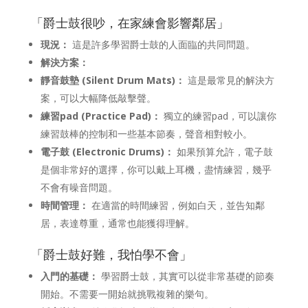
「爵士鼓很吵，在家練會影響鄰居」
現況：
這是許多學習爵士鼓的人面臨的共同問題。
解決方案：
靜音鼓墊 (Silent Drum Mats)：
這是最常見的解決方
案，可以大幅降低敲擊聲。
練習pad (Practice Pad)：
獨立的練習pad，可以讓你
練習鼓棒的控制和一些基本節奏，聲音相對較小。
電子鼓 (Electronic Drums)：
如果預算允許，電子鼓
是個非常好的選擇，你可以戴上耳機，盡情練習，幾乎
不會有噪音問題。
時間管理：
在適當的時間練習，例如白天，並告知鄰
居，表達尊重，通常也能獲得理解。
「爵士鼓好難，我怕學不會」
入門的基礎：
學習爵士鼓，其實可以從非常基礎的節奏
開始。不需要一開始就挑戰複雜的樂句。