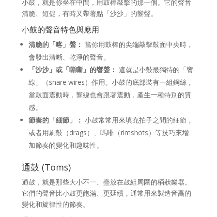
小鼓，就是你坐在中間，用鼓棒敲擊的那一個。它的聲音
清脆、短促，有時又帶著點「沙沙」的響聲。
小鼓的聲音特色與應用
清脆的「喀」聲：
當你用鼓棒的尖端敲擊鼓面中央時，
會發出清晰、乾淨的聲音。
「沙沙」或「嘶嘶」的響聲：
這就是小鼓最獨特的「響
線」（snare wires）作用。小鼓的底部裝有一組鋼絲，
當鼓面震動時，響線也會跟著震動，產生一種特別的質
感。
節奏的「細節」：
小鼓常常用來填充拍子之間的細節，
或者用刷鼓（drags）、嗎啡（rimshots）等技巧來增
加節奏的變化和趣味性。
通鼓 (Toms)
通鼓，就是那些大小不一、疊放在鼓組周圍的桶狀樂器。
它們的聲音比小鼓更飽滿、更延續，通常用來製造音高的
變化和旋律性的節奏。