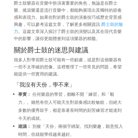
爵士鼓樂器在音樂中扮演著重要的角色，無論是在爵士
樂、搖滾樂還是流行音樂中，都能夠展現出其獨特的節奏
感和表現力。如果你對於爵士鼓的演奏技巧或歷史背景感
興趣，可以參考這篇文章，了解更多相關資訊
爵士鼓的魅
力
。這篇文章深入探討了爵士鼓的演變以及其在現代音樂
中的影響，讓你更能體會到這項樂器的精髓。
關於爵士鼓的迷思與建議
很多人對學習爵士鼓可能有一些顧慮，或是對這個樂器有
一些不太準確的想像。這裡整理了一些常見的問題，希望
能提供一些實用的建議。
「我沒有天份，學不來」
事實：
任何樂器的學習，都離不開「練習」和「毅
力」。雖然有些人可能天生對節奏感比較敏銳，但絕大
多數的優秀鼓手，都是靠著長時間的刻苦練習才能達到
今天的成就。
建議：
別被「天份」兩個字綁架。找到樂趣，願意投入
時間，你就能學得越來越好。