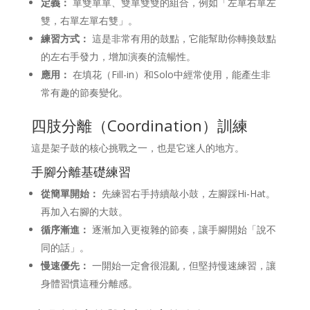
定義：
單雙單單、雙單雙雙的組合，例如「左單右單左
雙，右單左單右雙」。
練習方式：
這是非常有用的鼓點，它能幫助你轉換鼓點
的左右手發力，增加演奏的流暢性。
應用：
在填花（Fill-in）和Solo中經常使用，能產生非
常有趣的節奏變化。
四肢分離（Coordination）訓練
這是架子鼓的核心挑戰之一，也是它迷人的地方。
手腳分離基礎練習
從簡單開始：
先練習右手持續敲小鼓，左腳踩Hi-Hat。
再加入右腳的大鼓。
循序漸進：
逐漸加入更複雜的節奏，讓手腳開始「說不
同的話」。
慢速優先：
一開始一定會很混亂，但堅持慢速練習，讓
身體習慣這種分離感。