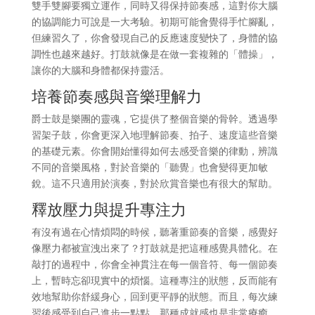
雙手雙腳要獨立運作，同時又得保持節奏感，這對你大腦
的協調能力可說是一大考驗。初期可能會覺得手忙腳亂，
但練習久了，你會發現自己的反應速度變快了，身體的協
調性也越來越好。打鼓就像是在做一套複雜的「體操」，
讓你的大腦和身體都保持靈活。
培養節奏感與音樂理解力
爵士鼓是樂團的靈魂，它提供了整個音樂的骨幹。透過學
習架子鼓，你會更深入地理解節奏、拍子、速度這些音樂
的基礎元素。你會開始懂得如何去感受音樂的律動，辨識
不同的音樂風格，對於音樂的「聽覺」也會變得更加敏
銳。這不只適用於演奏，對於欣賞音樂也有很大的幫助。
釋放壓力與提升專注力
有沒有過在心情煩悶的時候，聽著重節奏的音樂，感覺好
像壓力都被宣洩出來了？打鼓就是把這種感覺具體化。在
敲打的過程中，你會全神貫注在每一個音符、每一個節奏
上，暫時忘卻現實中的煩惱。這種專注的狀態，反而能有
效地幫助你舒緩身心，回到更平靜的狀態。而且，每次練
習後感受到自己進步一點點，那種成就感也是非常療癒