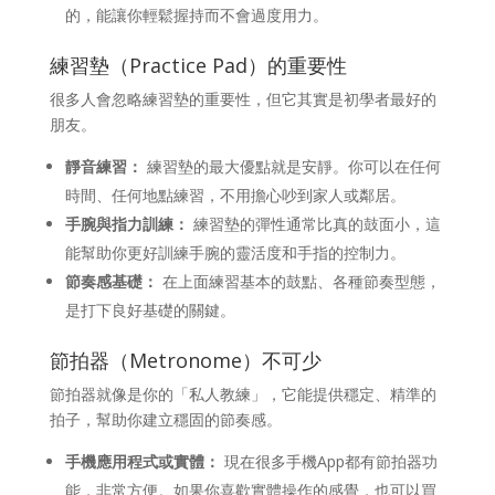
的，能讓你輕鬆握持而不會過度用力。
練習墊（Practice Pad）的重要性
很多人會忽略練習墊的重要性，但它其實是初學者最好的
朋友。
靜音練習：
練習墊的最大優點就是安靜。你可以在任何
時間、任何地點練習，不用擔心吵到家人或鄰居。
手腕與指力訓練：
練習墊的彈性通常比真的鼓面小，這
能幫助你更好訓練手腕的靈活度和手指的控制力。
節奏感基礎：
在上面練習基本的鼓點、各種節奏型態，
是打下良好基礎的關鍵。
節拍器（Metronome）不可少
節拍器就像是你的「私人教練」，它能提供穩定、精準的
拍子，幫助你建立穩固的節奏感。
手機應用程式或實體：
現在很多手機App都有節拍器功
能，非常方便。如果你喜歡實體操作的感覺，也可以買