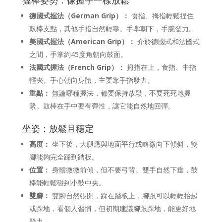
德國式握法（German Grip）：
食指、拇指輕鬆捏住
鼓棒支點，其他手指自然輕靠。手掌朝下，手腕發力。
美國式握法（American Grip）：
介於德國式和法國式
之間，手掌約45度角朝向鼓面。
法國式握法（French Grip）：
拇指在上，食指、中指
輕夾。手心朝向身體，主要靠手指發力。
重點：
無論哪種握法，都要保持放鬆，不要死死地握
緊。鼓棒在手中要有彈性，讓它能自然地回彈。
坐姿：放鬆且穩定
高度：
坐下後，大腿應與地面平行或略微向下傾斜，雙
腳能夠完全踩到踏板。
位置：
身體微微前傾，但不要弓背。雙手自然下垂，鼓
棒能輕鬆碰到小鼓中央。
雙腳：
雙腳自然張開，踩在踏板上，腳跟可以輕輕抬起
或踩地，看個人習慣，但初期建議腳跟踩地，能更好地
發力。