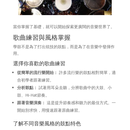
當你掌握了基礎，就可以開始探索更廣闊的音樂世界了。
歌曲練習與風格掌握
學鼓不是為了打出炫技的鼓點，而是為了在音樂中發揮作
用。
選擇你喜歡的歌曲練習
從簡單的流行樂開始：
許多流行樂的鼓點相對簡單，適
合初學者跟著練習。
分析鼓點：
試著用耳朵去聽，分辨歌曲中的大鼓、小
鼓、Hi-Hat節奏。
跟著音樂演奏：
這是提升節奏感和聽力的最佳方式。一
開始別求快，用慢速跟著原曲練習。
了解不同音樂風格的鼓點特色