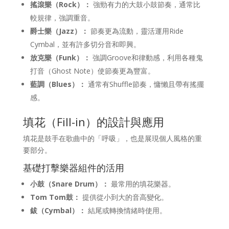
搖滾樂（Rock）：
強勁有力的大鼓小鼓節奏，通常比
較規律，強調重音。
爵士樂（Jazz）：
節奏更為流動，靈活運用Ride
Cymbal，並有許多切分音和即興。
放克樂（Funk）：
強調Groove和律動感，利用各種鬼
打音（Ghost Note）使節奏更為豐富。
藍調（Blues）：
通常有Shuffle節奏，慵懶且帶有搖擺
感。
填花（Fill-in）的設計與應用
填花是鼓手在歌曲中的「呼吸」，也是展現個人風格的重
要部分。
基礎打擊樂器組件的活用
小鼓（Snare Drum）：
最常用的填花樂器。
Tom Tom鼓：
提供從小到大的音高變化。
鈸（Cymbal）：
結尾或轉換情緒時使用。