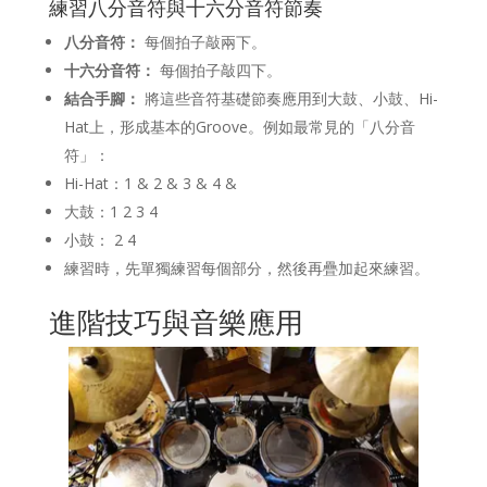
練習八分音符與十六分音符節奏
八分音符：
每個拍子敲兩下。
十六分音符：
每個拍子敲四下。
結合手腳：
將這些音符基礎節奏應用到大鼓、小鼓、Hi-
Hat上，形成基本的Groove。例如最常見的「八分音
符」：
Hi-Hat：1 & 2 & 3 & 4 &
大鼓：1 2 3 4
小鼓： 2 4
練習時，先單獨練習每個部分，然後再疊加起來練習。
進階技巧與音樂應用