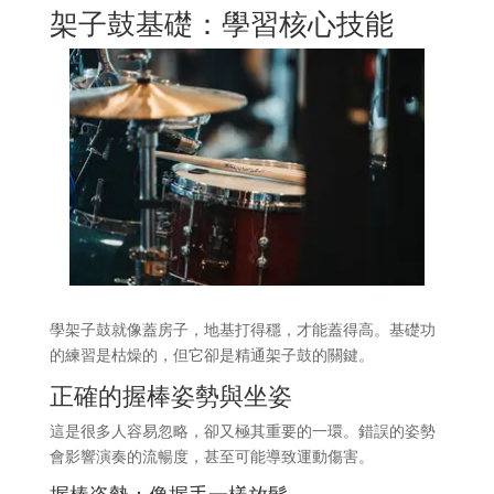
架子鼓基礎：學習核心技能
學架子鼓就像蓋房子，地基打得穩，才能蓋得高。基礎功
的練習是枯燥的，但它卻是精通架子鼓的關鍵。
正確的握棒姿勢與坐姿
這是很多人容易忽略，卻又極其重要的一環。錯誤的姿勢
會影響演奏的流暢度，甚至可能導致運動傷害。
握棒姿勢：像握手一樣放鬆