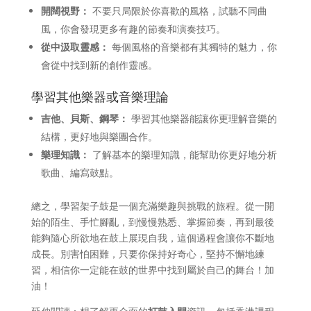
開闊視野：
不要只局限於你喜歡的風格，試聽不同曲
風，你會發現更多有趣的節奏和演奏技巧。
從中汲取靈感：
每個風格的音樂都有其獨特的魅力，你
會從中找到新的創作靈感。
學習其他樂器或音樂理論
吉他、貝斯、鋼琴：
學習其他樂器能讓你更理解音樂的
結構，更好地與樂團合作。
樂理知識：
了解基本的樂理知識，能幫助你更好地分析
歌曲、編寫鼓點。
總之，學習架子鼓是一個充滿樂趣與挑戰的旅程。從一開
始的陌生、手忙腳亂，到慢慢熟悉、掌握節奏，再到最後
能夠隨心所欲地在鼓上展現自我，這個過程會讓你不斷地
成長。別害怕困難，只要你保持好奇心，堅持不懈地練
習，相信你一定能在鼓的世界中找到屬於自己的舞台！加
油！