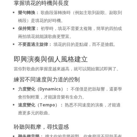
掌握填花的時機與長度
樂句轉換：
歌曲段落轉換時（例如主歌到副歌、副歌到
橋段）是填花的好時機。
保持簡潔：
初學時，填花不需要太複雜，簡單的四拍或
兩拍填花就能讓歌曲更豐富。
不要蓋過主旋律：
填花的目的是點綴，而不是搶戲。
即興演奏與個人風格建立
當你對歌曲的掌握度越來越高，就可以開始嘗試即興了。
練習不同速度與力道的控制
力度變化（Dynamics）：
不僅僅是把鼓敲響，還要學
會控制輕重，才能讓音樂有生命力。
速度變化（Tempo）：
熟悉不同速度的演奏，才能適
應更多元的歌曲。
聆聽與觀摩，尋找靈感
聽各種音樂：
擴大你的音樂視野，你會發現不同鼓手有