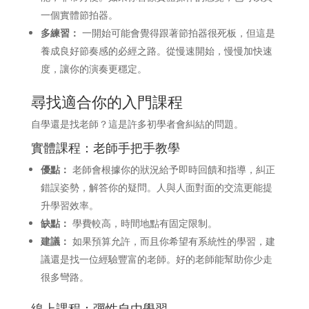
一個實體節拍器。
多練習：
一開始可能會覺得跟著節拍器很死板，但這是
養成良好節奏感的必經之路。從慢速開始，慢慢加快速
度，讓你的演奏更穩定。
尋找適合你的入門課程
自學還是找老師？這是許多初學者會糾結的問題。
實體課程：老師手把手教學
優點：
老師會根據你的狀況給予即時回饋和指導，糾正
錯誤姿勢，解答你的疑問。人與人面對面的交流更能提
升學習效率。
缺點：
學費較高，時間地點有固定限制。
建議：
如果預算允許，而且你希望有系統性的學習，建
議還是找一位經驗豐富的老師。好的老師能幫助你少走
很多彎路。
線上課程：彈性自由學習