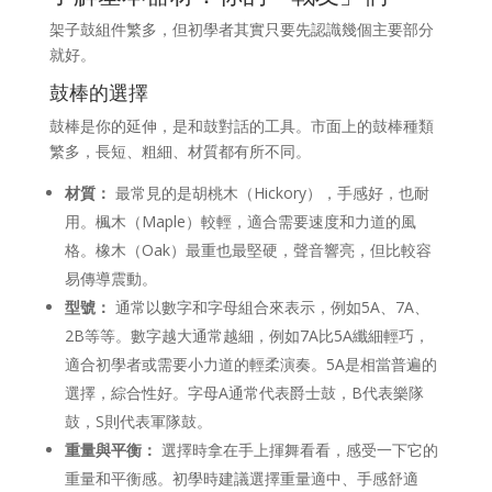
架子鼓組件繁多，但初學者其實只要先認識幾個主要部分
就好。
鼓棒的選擇
鼓棒是你的延伸，是和鼓對話的工具。市面上的鼓棒種類
繁多，長短、粗細、材質都有所不同。
材質：
最常見的是胡桃木（Hickory），手感好，也耐
用。楓木（Maple）較輕，適合需要速度和力道的風
格。橡木（Oak）最重也最堅硬，聲音響亮，但比較容
易傳導震動。
型號：
通常以數字和字母組合來表示，例如5A、7A、
2B等等。數字越大通常越細，例如7A比5A纖細輕巧，
適合初學者或需要小力道的輕柔演奏。5A是相當普遍的
選擇，綜合性好。字母A通常代表爵士鼓，B代表樂隊
鼓，S則代表軍隊鼓。
重量與平衡：
選擇時拿在手上揮舞看看，感受一下它的
重量和平衡感。初學時建議選擇重量適中、手感舒適