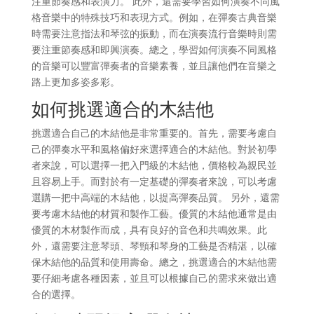
注重節奏感和表演力。 此外，還需要學習如何演奏不同風
格音樂中的特殊技巧和表現方式。例如，在彈奏古典音樂
時需要注意指法和琴弦的振動，而在演奏流行音樂時則需
要注重節奏感和即興演奏。總之，學習如何演奏不同風格
的音樂可以豐富彈奏者的音樂素養，並且讓他們在音樂之
路上更加多姿多彩。
如何挑選適合的木結他
挑選適合自己的木結他是非常重要的。首先，需要考慮自
己的彈奏水平和風格偏好來選擇適合的木結他。對於初學
者來說，可以選擇一把入門級的木結他，價格較為親民並
且容易上手。而對於有一定基礎的彈奏者來說，可以考慮
選購一把中高端的木結他，以提高彈奏品質。 另外，還需
要考慮木結他的材質和製作工藝。優質的木結他通常是由
優質的木材製作而成，具有良好的音色和共鳴效果。此
外，還需要注意琴頭、琴頸和琴身的工藝是否精湛，以確
保木結他的品質和使用壽命。總之，挑選適合的木結他需
要仔細考慮各種因素，並且可以根據自己的需求來做出適
合的選擇。