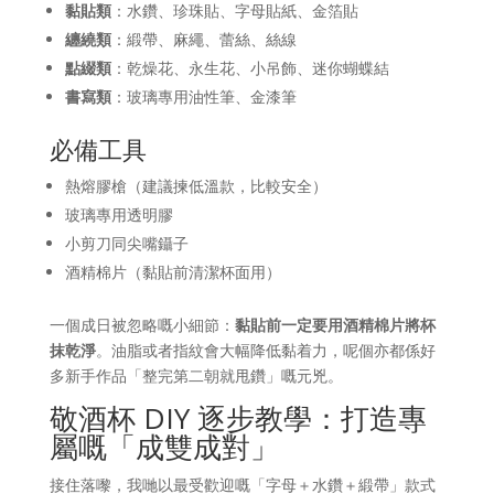
黏貼類
：水鑽、珍珠貼、字母貼紙、金箔貼
纏繞類
：緞帶、麻繩、蕾絲、絲線
點綴類
：乾燥花、永生花、小吊飾、迷你蝴蝶結
書寫類
：玻璃專用油性筆、金漆筆
必備工具
熱熔膠槍（建議揀低溫款，比較安全）
玻璃專用透明膠
小剪刀同尖嘴鑷子
酒精棉片（黏貼前清潔杯面用）
一個成日被忽略嘅小細節：
黏貼前一定要用酒精棉片將杯
抹乾淨
。油脂或者指紋會大幅降低黏着力，呢個亦都係好
多新手作品「整完第二朝就甩鑽」嘅元兇。
敬酒杯 DIY 逐步教學：打造專
屬嘅「成雙成對」
接住落嚟，我哋以最受歡迎嘅「字母＋水鑽＋緞帶」款式