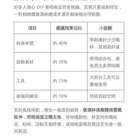
好多人擔心 DIY 會唔會反而更燒錢。其實只要規劃得宜，
一對精緻嘅敬酒杯總成本通常都落喺合理範圍。
項目
建議預算佔比
小提醒
寧願揀好少少嘅
杯身本體
約 40%
杯，質感差好遠
善用組合包，避
裝飾素材
約 35%
免買太多用唔晒
大部分工具可以
工具
約 15%
重複使用
後備同練習
約 10%
預留容錯空間
至於風格搭配，揸住一個原則就得：
敬酒杯係整體佈置嘅
延伸，而唔係孤立嘅主角
。等杯嘅顏色、材質同你嘅枱
花、枱布、請帖互相呼應，成個晚宴嘅視覺語言先會一致
而和諧。