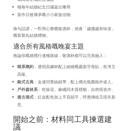
喺每年結婚紀念日攞返出嚟用
當作日後傳承嘅小小家族信物
換句話講，一對用心整嘅敬酒杯，係會「越擺越有味道」
嘅客製化結婚禮物。
適合所有風格嘅晚宴主題
無論你嘅婚禮行邊種路線，敬酒杯都可以完美融入：
韓系簡約
：透明高腳杯配上細緻嘅霧面字母貼，乾淨又
高級。
歐式古典
：金邊同蕾絲緞帶，配上燭光氛圍格外迷人。
戶外森林系
：乾燥花、麻繩同木質標籤，自然唔造作。
復古港式
：紅金配色加上手寫囍字，呼應傳統又唔失新
意。
開始之前：材料同工具揀選建
議