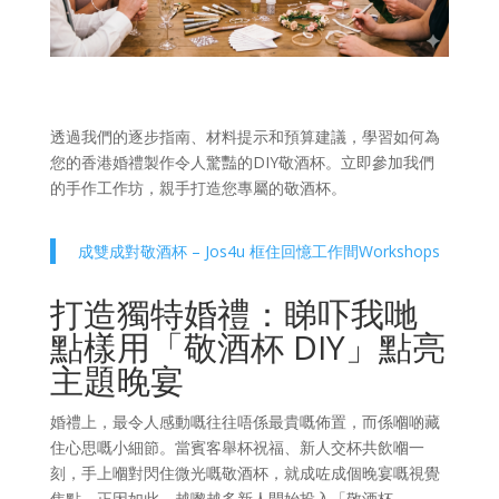
透過我們的逐步指南、材料提示和預算建議，學習如何為
您的香港婚禮製作令人驚豔的DIY敬酒杯。立即參加我們
的手作工作坊，親手打造您專屬的敬酒杯。
成雙成對敬酒杯 – Jos4u 框住回憶工作間Workshops
打造獨特婚禮：睇吓我哋
點樣用「敬酒杯 DIY」點亮
主題晚宴
婚禮上，最令人感動嘅往往唔係最貴嘅佈置，而係嗰啲藏
住心思嘅小細節。當賓客舉杯祝福、新人交杯共飲嗰一
刻，手上嗰對閃住微光嘅敬酒杯，就成咗成個晚宴嘅視覺
焦點。正因如此，越嚟越多新人開始投入「敬酒杯