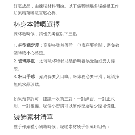
好嘅成品，由揀啱材料開始。以下係我哋喺多場婚禮工作
坊累積落嚟嘅實戰心得。
杯身本體嘅選擇
揀杯嘅時候，請優先考慮以下三點：
杯型穩定度
：高腳杯雖然優雅，但底座要夠闊，避免敬
酒時唔小心整瀉。
玻璃厚度
：太薄嘅杯喺黏貼裝飾時容易受熱或受力爆
裂。
杯口手感
：始終係要入口嘅，杯緣務必要平滑，建議揀
無鉛水晶玻璃。
如果預算許可，建議一次買三對：一對練習、一對正式
用、一對後備。呢個小習慣可以幫你慳返唔少臨場慌亂。
裝飾素材清單
整手作婚禮小物嘅時候，呢啲素材幾乎係萬用組合：