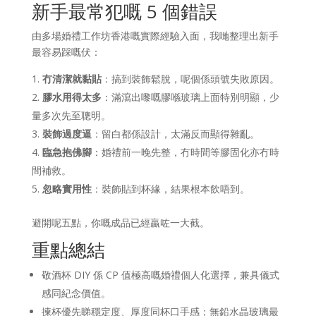
新手最常犯嘅 5 個錯誤
由多場婚禮工作坊香港嘅實際經驗入面，我哋整理出新手
最容易踩嘅伏：
冇清潔就黏貼
：搞到裝飾鬆脫，呢個係頭號失敗原因。
膠水用得太多
：滿瀉出嚟嘅膠喺玻璃上面特別明顯，少
量多次先至聰明。
裝飾過度逼
：留白都係設計，太滿反而顯得雜亂。
臨急抱佛腳
：婚禮前一晚先整，冇時間等膠固化亦冇時
間補救。
忽略實用性
：裝飾貼到杯緣，結果根本飲唔到。
避開呢五點，你嘅成品已經贏咗一大截。
重點總結
敬酒杯 DIY 係 CP 值極高嘅婚禮個人化選擇，兼具儀式
感同紀念價值。
揀杯優先睇穩定度、厚度同杯口手感；無鉛水晶玻璃最