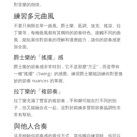
對音樂的熱情。
練習多元曲風
不要只侷限在單一曲風。爵士樂、藍調、放克、搖滾、拉
丁樂等，每種曲風都有其獨特的節奏特色。接觸不同的曲
風，能拓展你對節奏的理解和適應能力，讓你的節奏感更
加全面。
爵士樂的「搖擺」感
爵士樂的節奏感非常特別，它不是那麼“方正”，而是帶有
一種“搖擺”（Swing）的感覺。練習爵士樂能訓練你對更微
妙的節奏 nuances 的掌握。
拉丁樂的「複節奏」
拉丁樂充滿了豐富的複節奏，手和腳可能在打不同的拍
子，但又能融合在一起。這對於鍛鍊多聲部節奏協調性非
常有幫助。
與他人合奏
這是檢驗你節奏感的最佳方式。當你獨自練習時，你可以