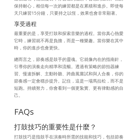
保持耐心，相信每一次的練習都是在累積和進步。即使每
天只練習15分鐘，只要持之以恆，效果也會非常顯著。
享受過程
最重要的是，享受打鼓和探索音樂的過程。當你真心熱愛
它時，練習就不再是負擔，而是一種樂趣。當你樂在其中
時，你的進步也會更快。
總而言之，節奏感是鼓手的靈魂。它就像內在的指南針，
引導你的演奏走向精準和流暢。透過有策略的節拍器練
習、慢速拆解、主動聆聽、跨曲風嘗試和與人合奏，你的
節奏感一定會穩步提升。記住，這是一場馬拉松，而不是
短跑。持續努力，你會看到一個更紮實、更有律動感的自
己。
FAQs
打鼓技巧的重要性是什麼？
打鼓技巧是指鼓手在演奏時所需的技能和技巧，包括節奏