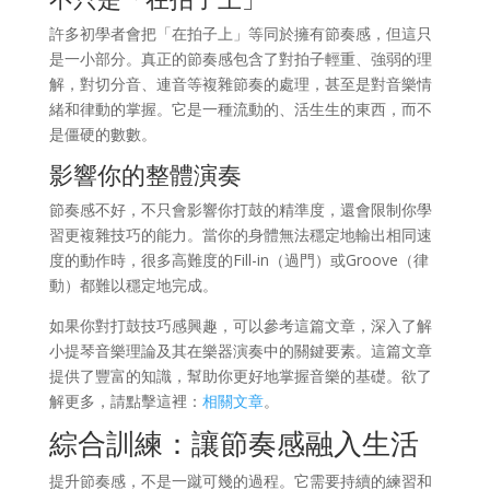
許多初學者會把「在拍子上」等同於擁有節奏感，但這只
是一小部分。真正的節奏感包含了對拍子輕重、強弱的理
解，對切分音、連音等複雜節奏的處理，甚至是對音樂情
緒和律動的掌握。它是一種流動的、活生生的東西，而不
是僵硬的數數。
影響你的整體演奏
節奏感不好，不只會影響你打鼓的精準度，還會限制你學
習更複雜技巧的能力。當你的身體無法穩定地輸出相同速
度的動作時，很多高難度的Fill-in（過門）或Groove（律
動）都難以穩定地完成。
如果你對打鼓技巧感興趣，可以參考這篇文章，深入了解
小提琴音樂理論及其在樂器演奏中的關鍵要素。這篇文章
提供了豐富的知識，幫助你更好地掌握音樂的基礎。欲了
解更多，請點擊這裡：
相關文章
。
綜合訓練：讓節奏感融入生活
提升節奏感，不是一蹴可幾的過程。它需要持續的練習和