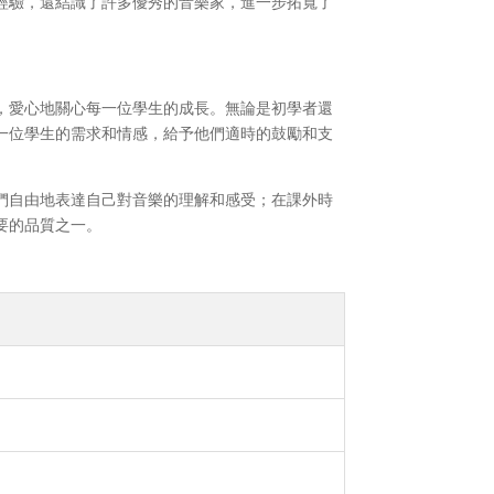
經驗，還結識了許多優秀的音樂家，進一步拓寬了
，愛心地關心每一位學生的成長。無論是初學者還
一位學生的需求和情感，給予他們適時的鼓勵和支
們自由地表達自己對音樂的理解和感受；在課外時
要的品質之一。