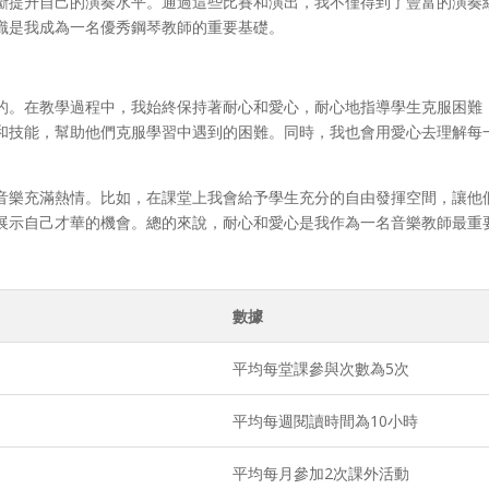
斷提升自己的演奏水平。通過這些比賽和演出，我不僅得到了豐富的演奏
識是我成為一名優秀鋼琴教師的重要基礎。
的。在教學過程中，我始終保持著耐心和愛心，耐心地指導學生克服困難
和技能，幫助他們克服學習中遇到的困難。同時，我也會用愛心去理解每
音樂充滿熱情。比如，在課堂上我會給予學生充分的自由發揮空間，讓他
展示自己才華的機會。總的來說，耐心和愛心是我作為一名音樂教師最重
數據
平均每堂課參與次數為5次
平均每週閱讀時間為10小時
平均每月參加2次課外活動