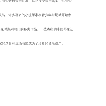
，有些来自音乐世家，从小接受音乐熏陶；也有些
技能。许多著名的小提琴家在青少年时期就开始参
巴洛克时期到现代的各类作品。一些杰出的小提琴家还
家的录音和现场演出成为了珍贵的音乐遗产。