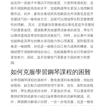
如在同一首曲子中嘗試不同的速度、力度和情感色彩。這
樣不僅能夠提高技術水平，也能夠讓學生更深入地理解音
樂作品。此外，參加合奏或與其他樂器合作演奏也是提升
音樂技巧的一種有效方式，這樣可以增強學生對音樂整體
性的理解。 其次，定期參加音樂會或比賽也是提升音樂技
巧的重要途徑。通過觀摩其他優秀演奏者的表現，學生可
以獲得靈感並學習到新的演奏技巧。同時，在比賽中演奏
也能夠提高學生的舞台表現能力和心理素質。面對觀眾演
奏是一種挑戰，但也是一個展示自己努力成果的機會。這
種經歷不僅能夠增強自信心，也能激勵學生在日常練習中
更加努力。因此，提升音樂技巧需要多方面的努力和實
踐。
如何克服學習鋼琴課程的困難
在學習鋼琴課程的過程中，難免會遇到各種困難，例如技
術瓶頸、缺乏動力或時間管理不當等。首先，面對技術瓶
頸時，學生應該保持冷靜，不要急於求成。可以通過尋求
教師的幫助或參加小組討論來獲得新的見解和建議。此
外，將困難分解成小目標，一步一步地克服，也是一種有