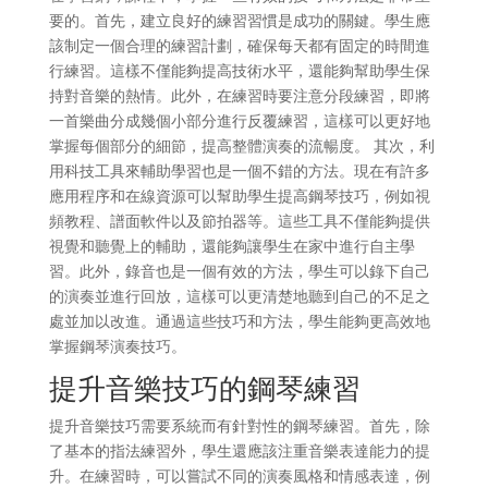
要的。首先，建立良好的練習習慣是成功的關鍵。學生應
該制定一個合理的練習計劃，確保每天都有固定的時間進
行練習。這樣不僅能夠提高技術水平，還能夠幫助學生保
持對音樂的熱情。此外，在練習時要注意分段練習，即將
一首樂曲分成幾個小部分進行反覆練習，這樣可以更好地
掌握每個部分的細節，提高整體演奏的流暢度。 其次，利
用科技工具來輔助學習也是一個不錯的方法。現在有許多
應用程序和在線資源可以幫助學生提高鋼琴技巧，例如視
頻教程、譜面軟件以及節拍器等。這些工具不僅能夠提供
視覺和聽覺上的輔助，還能夠讓學生在家中進行自主學
習。此外，錄音也是一個有效的方法，學生可以錄下自己
的演奏並進行回放，這樣可以更清楚地聽到自己的不足之
處並加以改進。通過這些技巧和方法，學生能夠更高效地
掌握鋼琴演奏技巧。
提升音樂技巧的鋼琴練習
提升音樂技巧需要系統而有針對性的鋼琴練習。首先，除
了基本的指法練習外，學生還應該注重音樂表達能力的提
升。在練習時，可以嘗試不同的演奏風格和情感表達，例