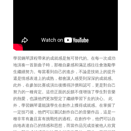
學習鋼琴課程帶來的成就感是無可替代的。在每一次成功
地演奏一首新曲子時，那種自豪感和滿足感往往會激勵學
生繼續努力。每當看到自己的進步，不論是技術上的提升
還是情感表達上的成熟，都會讓人感受到深深的成就感。
此外，在參加比賽或演出後獲得評價和認可，更是對自己
努力的一種肯定。這些正面的反饋不僅增強了學生對音樂
的熱愛，也讓他們更加堅定了繼續學習下去的決心。 此
外，學習鋼琴還能讓學生在創作上獲得成就感。在掌握了
一定技巧後，他們可以嘗試創作自己的音樂作品，這是一
種非常有趣且富有挑戰性的過程。在創作中，他們可以自
由地表達自己的情感和思想，而當作品完成並被他人欣賞