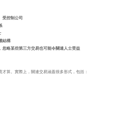
、受控制公司
係
士
權結構
，
忽略某些第三方交易也可能令關連人士受益
賣才算。實際上，關連交易涵蓋很多形式，包括：