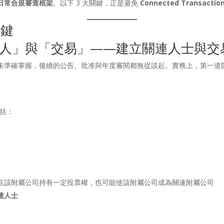
日常合規審查框架
。以下 3 大關鍵，正是避免
Connected Transact
關鍵
人」與「交易」——建立關連人士與交
未準確掌握，後續的公告、批准與年度審閱都無從談起。實務上，第一道
包括：
在該附屬公司持有一定投票權，也可能使該附屬公司成為關連附屬公司
連人士
點