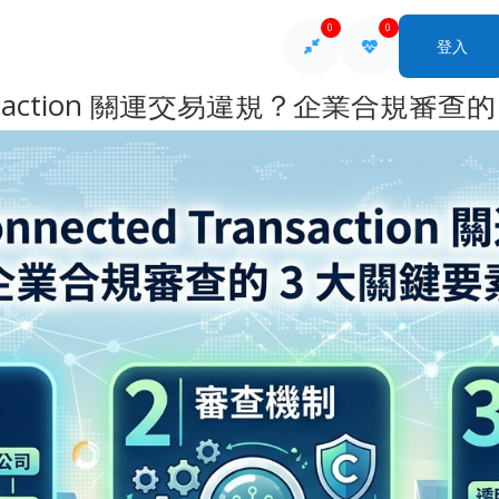
0
0
登入
ansaction 關連交易違規？企業合規審查的