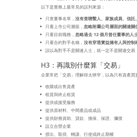
以下是實務上最常見的誤判來源：
只查董事名單，
沒有查聯繫人、家族成員、信託
只看上市公司層面，
忽略附屬公司層面的關連關
只看目前職務，
忽略過去 12 個月曾任董事的人
只看合約對手名稱，
沒有穿透實益擁有人與控制
誤以為對手不是關連人士，就一定不是關連交易
H3：再識別什麼算「交易」
企業常把「交易」理解得太狹窄，以為只有資產買
收購或出售資產
租賃與終止租賃
提供或接受服務
提供原材料、中間產品或成品
提供財務資助、貸款、擔保、保證、彌償
設立合營企業
授出、取得、轉讓、行使或終止期權