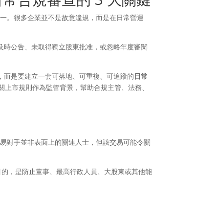
之一。很多企業並不是故意違規，而是在日常營運
及時公告、未取得獨立股東批准，或忽略年度審閱
，而是要建立一套可落地、可重複、可追蹤的
日常
關上市規則作為監管背景，幫助合規主管、法務、
交易對手並非表面上的關連人士，但該交易可能令關
心目的，是防止董事、最高行政人員、大股東或其他能