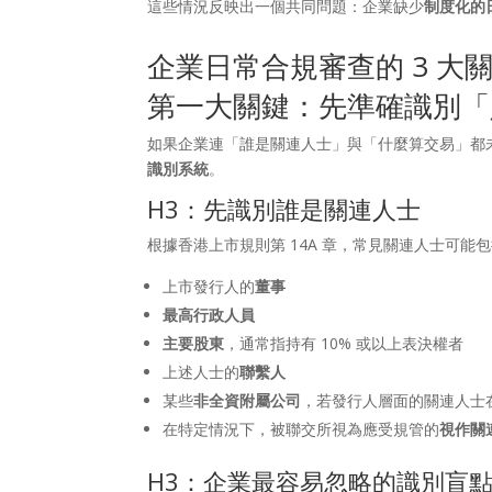
這些情況反映出一個共同問題：企業缺少
制度化的
企業日常合規審查的 3 大
第一大關鍵：先準確識別「
如果企業連「誰是關連人士」與「什麼算交易」都
識別系統
。
H3：先識別誰是關連人士
根據香港上市規則第 14A 章，常見關連人士可能
上市發行人的
董事
最高行政人員
主要股東
，通常指持有 10% 或以上表決權者
上述人士的
聯繫人
某些
非全資附屬公司
，若發行人層面的關連人士
在特定情況下，被聯交所視為應受規管的
視作關
H3：企業最容易忽略的識別盲