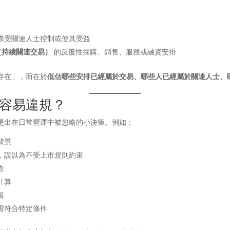
際受關連人士控制或使其受益
ions（持續關連交易）
的反覆性採購、銷售、服務或融資安排
存在」，而在於
低估哪些安排已經屬於交易、哪些人已經屬於關連人士、
容易違規？
是出在日常營運中被忽略的小決策。例如：
背景
，誤以為不受上市規則約束
查
計算
報
需符合特定條件