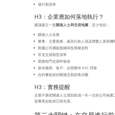
發行新證券
H3：企業應如何落地執行？
建議建立一套
關連人士與交易地圖
，至少包括：
關連人士名冊
董事、主要股東、最高行政人員及聯繫人更新機
附屬公司層級股權與投票權資料
常見交易類型清單
業務部門交易申報表
新供應商、客戶、合營夥伴 KYC 問卷
合約審批前的關連交易篩查步驟
H3：實務提醒
企業不應把關連人士識別當成一年一次的公司秘書
規審查起點就已經失真。