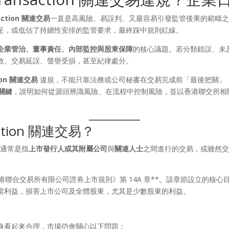
saction 關連交易
一直是高風險、易誤判、又最容易引發監管後果的範疇
足，或低估了持續性安排的監管要求，最終踩中規則紅線。
企業管治、董事責任、內部監控與股東保障
的核心議題。若分類錯誤、未
救、交易延誤、聲譽受損，甚至紀律處分。
tion 關連交易
違規，不能只靠法務或公司秘書在交易完成前「最後把關」
大關鍵
，說明如何從源頭辨識風險、在流程中控制風險，並以香港聯交所相
action 關連交易？
，通常是指
上市發行人或其附屬公司
與
關連人士
之間進行的交易，或雖然
港聯合交易所有限公司證券上市規則》第 14A 章**。該章節設立的核
當利益，損害上市公司及全體股東，尤其是少數股東的利益。
身看起來合理，市場仍會關心以下問題：