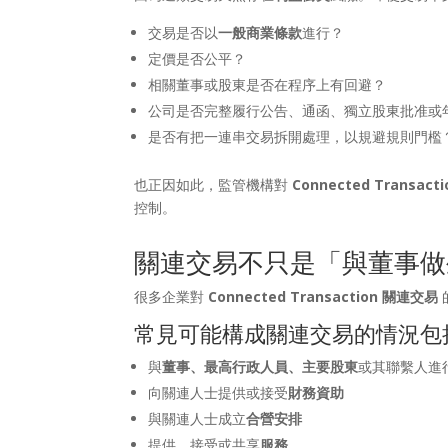
交易是否以
一般商業條款
進行？
定價是否公平？
相關董事或股東是否在程序上有回避？
公司是否完整履行公告、通函、獨立股東批准或
是否有把一連串交易拆開處理，以規避規則門檻
也正因如此，監管機構對
Connected Transac
控制。
關連交易不只是「與董事做
很多企業對
Connected Transaction 關連交易
常見可能構成關連交易的情況包
與
董事、最高行政人員、主要股東
或其聯繫人進
向關連人士提供或接受
財務資助
與關連人士成立
合營安排
提供、接受或共享
服務