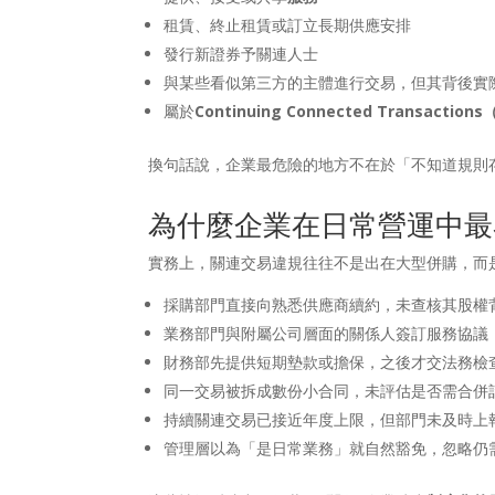
租賃、終止租賃或訂立長期供應安排
發行新證券予關連人士
與某些看似第三方的主體進行交易，但其背後實
屬於
Continuing Connected Transact
換句話說，企業最危險的地方不在於「不知道規則
為什麼企業在日常營運中最
實務上，關連交易違規往往不是出在大型併購，而
採購部門直接向熟悉供應商續約，未查核其股權
業務部門與附屬公司層面的關係人簽訂服務協議
財務部先提供短期墊款或擔保，之後才交法務檢
同一交易被拆成數份小合同，未評估是否需合併
持續關連交易已接近年度上限，但部門未及時上
管理層以為「是日常業務」就自然豁免，忽略仍