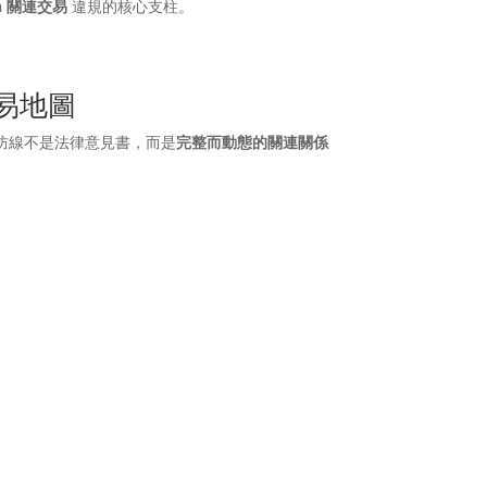
ion 關連交易
違規的核心支柱。
易地圖
防線不是法律意見書，而是
完整而動態的關連關係