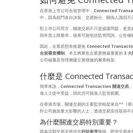
在香港上市公司合規管理中，
Connected Tran
中，因為部門各自決策、交易拆分、關係人識別不
對上市公司而言，關連交易不只是披露問題，更是
與年度上限要求，後果可能包括監管問詢、公告補
因此，企業若想有效避免
Connected Transac
合規審查機制
。本文將聚焦企業實務最重要的
3 
公司秘書及管理層建立更穩健的審查框架。
什麼是 Connected Trans
簡單來說，
Connected Transaction 關連交易
連人士從中受益，因此仍可能落入監管範圍。
在香港市場，關連交易的主要監管框架來自**《香
對公司施加重大影響的人士，透過交易安排取得不
為什麼關連交易特別重要？
因為這類交易天然存在
利益衝突
風險。即使交易本