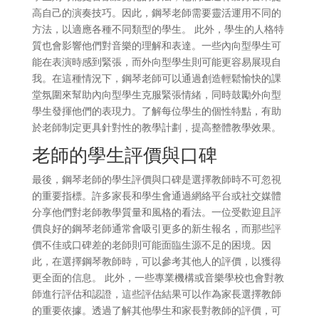
高自己的演奏技巧。因此，鋼琴老師需要靈活運用不同的
方法，以適應各種不同類型的學生。 此外，學生的人格特
質也會影響他們對音樂的理解和表達。一些內向型學生可
能在表演時感到緊張，而外向型學生則可能更容易展現自
我。在這種情況下，鋼琴老師可以通過創造輕鬆愉快的課
堂氛圍來幫助內向型學生克服緊張情緒，同時鼓勵外向型
學生發揮他們的表現力。了解每位學生的個性特點，有助
於老師制定更具針對性的教學計劃，提高整體教學效果。
老師的學生評價與口碑
最後，鋼琴老師的學生評價與口碑是選擇教師時不可忽視
的重要指標。許多家長和學生會通過網絡平台或社交媒體
分享他們對老師教學質量和風格的看法。一位受歡迎且評
價良好的鋼琴老師通常會吸引更多的新生報名，而那些評
價不佳或口碑差的老師則可能面臨生源不足的困境。因
此，在選擇鋼琴教師時，可以參考其他人的評價，以獲得
更全面的信息。 此外，一些專業機構或音樂學校也會對教
師進行評估和認證，這些評估結果可以作為家長選擇教師
的重要依據。透過了解其他學生和家長對教師的評價，可