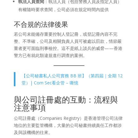
執法人員查閱
：執法人員（包括警務人員及指定人員）
有權隨時要求查閱，公司必須在規定時間內提供
不合規的法律後果
若公司未能備存重要控制人登記冊，或登記冊內容不完
整、不準確，公司及相關負責人員可被處以罰款，情節嚴
重者更可面臨刑事檢控。這不是紙上談兵的威脅——香港
警方已有就此類違規進行調查的案例。
【公司秘書私人公司實務 BB 班】（第四屆｜全期 12
堂）| Com Sec看企管 – 嘶憶
與公司註冊處的互動：流程與
注意事項
公司註冊處（Companies Registry）是香港管理公司法律
地位的主要監管機構，大量的公司秘書持續責任工作都涉
及與該機構的往來。