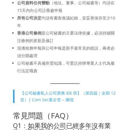
公司資料任何變動
（地址、董事、公司秘書等）均須在
15天內向公司註冊處申報
所有公司決定
均須有書面會議紀錄，並妥善保存至少10
年
香港公司條例
是公司秘書的主要法律依據，必須持續關
注條例的更新及修訂
混淆稅務申報與公司申報是新手最常見的錯誤，兩者必
須分開處理
公司秘書不具備所需知識，可委託持牌專業人士代為履
行法定職責
【公司秘書私人公司實務 BB 班】（第四屆｜全期 12
堂）| Com Sec看企管 – 嘶憶
常見問題（FAQ）
Q1：如果我的公司已經多年沒有業