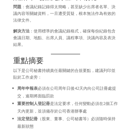
問題
：會議紀錄記錄得太簡略，甚至缺少出席者名單、決
議內容等關鍵資料，一旦遭受質疑，根本無法作為有效的
法律文件。
解決方法
：使用標準的會議紀錄格式，確保每份紀錄包含
會議日期、地點、出席人員、議程事項、決議內容及表決
結果。
重點摘要
以下是公司秘書持續責任最關鍵的合規要點，建議列印並
貼於工作桌旁：
周年申報表
必須在公司周年日後42天內向公司註冊處提
交，逾期將面臨罰款
重要控制人登記冊
是法定要求，任何變動必須在2個工作
天內更新，並須備存於公司香港辦事處
法定登記冊
（股東、董事、公司秘書等）必須隨時保持
最新狀態