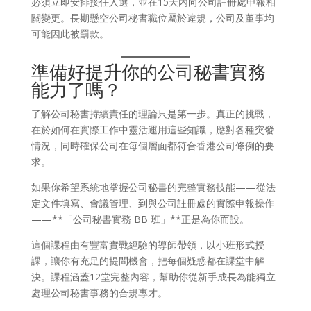
必須立即安排接任人選，並在15天內向公司註冊處申報相
關變更。長期懸空公司秘書職位屬於違規，公司及董事均
可能因此被罰款。
準備好提升你的公司秘書實務
能力了嗎？
了解公司秘書持續責任的理論只是第一步。真正的挑戰，
在於如何在實際工作中靈活運用這些知識，應對各種突發
情況，同時確保公司在每個層面都符合香港公司條例的要
求。
如果你希望系統地掌握公司秘書的完整實務技能——從法
定文件填寫、會議管理、到與公司註冊處的實際申報操作
——**「公司秘書實務 BB 班」**正是為你而設。
這個課程由有豐富實戰經驗的導師帶領，以小班形式授
課，讓你有充足的提問機會，把每個疑惑都在課堂中解
決。課程涵蓋12堂完整內容，幫助你從新手成長為能獨立
處理公司秘書事務的合規專才。