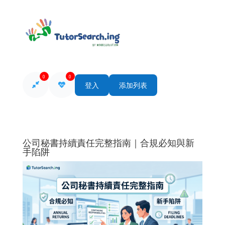
0
0
登入
添加列表
公司秘書持續責任完整指南｜合規必知與新
手陷阱