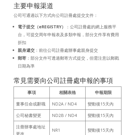
主要申報渠道
公司可通過以下方式向公司註冊處提交文件：
電子提交（eREGISTRY）
：公司註冊處的網上服務平
台，可提交周年申報表及多類申報，部分文件享有費用
折扣
親身遞交
：前往公司註冊處辦事處親身提交
郵寄
：部分文件可透過郵寄方式提交，但需注意以郵戳
日期為準
常見需要向公司註冊處申報的事項
事項
相關表格
申報期限
董事任命或辭職
ND2A / ND4
變動後15天內
公司秘書變更
ND2B / ND4
變動後15天內
注冊辦事處地址
NR1
變動後15天內
更改