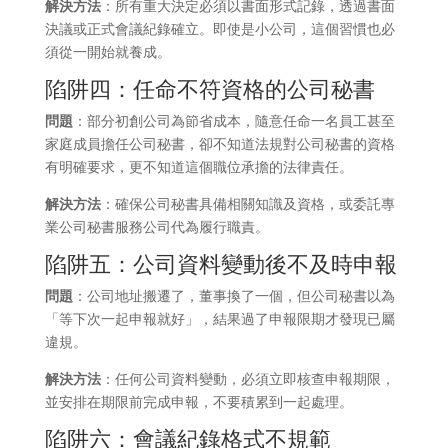
解決方法
：所有重大決定必須以書面形式記錄，透過書面
決議或正式會議紀錄確立。即使是小公司，這個習慣也必
須從一開始就養成。
陷阱四：任命不符資格的公司秘書
問題
：部分初創公司為節省成本，隨意任命一名員工甚至
家庭成員擔任公司秘書，卻不知道法規對公司秘書的資格
有明確要求，更不知道這個職位承擔的法律責任。
解決方法
：確保公司秘書具備相關知識及資格，或委託專
業公司秘書服務公司代為履行職責。
陷阱五：公司資料變動後不及時申報
問題
：公司地址搬遷了，董事換了一個，但公司秘書以為
「等下次一起申報就好」，結果過了申報限期才發現已屬
違規。
解決方法
：任何公司資料變動，必須立即核查申報期限，
並安排在期限前完成申報，不要積累到一起處理。
陷阱六：會議紀錄格式不規範