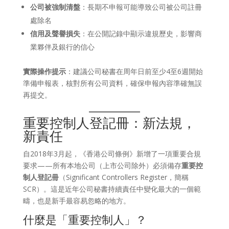
公司被強制清盤
：長期不申報可能導致公司被公司註冊
處除名
信用及聲譽損失
：在公開記錄中顯示違規歷史，影響商
業夥伴及銀行的信心
實際操作提示
：建議公司秘書在周年日前至少4至6週開始
準備申報表，核對所有公司資料，確保申報內容準確無誤
再提交。
重要控制人登記冊：新法規，
新責任
自2018年3月起，《香港公司條例》新增了一項重要合規
要求——所有本地公司（上市公司除外）必須備存
重要控
制人登記冊
（Significant Controllers Register，簡稱
SCR）。這是近年公司秘書持續責任中變化最大的一個範
疇，也是新手最容易忽略的地方。
什麼是「重要控制人」？