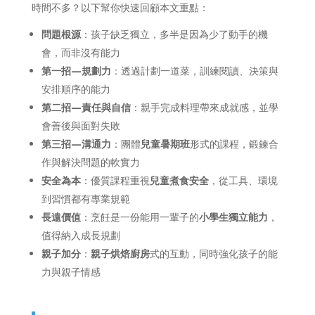
時間不多？以下幫你快速回顧本文重點：
問題根源
：孩子缺乏獨立，多半是因為少了動手的機
會，而非沒有能力
第一招—規劃力
：透過計劃一道菜，訓練閱讀、決策與
安排順序的能力
第二招—責任與自信
：親手完成料理帶來成就感，並學
會善後與面對失敗
第三招—溝通力
：團體
兒童暑期班
形式的課程，鍛鍊合
作與解決問題的軟實力
安全為本
：優質課程重視
兒童煮食安全
，從工具、環境
到習慣都有專業規範
長遠價值
：烹飪是一份能用一輩子的
小學生獨立能力
，
值得納入成長規劃
親子加分
：
親子烘焙廚房
式的互動，同時強化孩子的能
力與親子情感