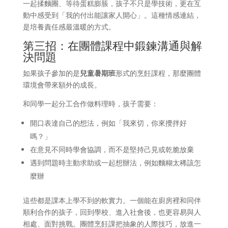
一起揉麵團、等待蛋糕膨脹，孩子不只是學技術，更在互
動中感受到「我的付出能讓家人開心」。這種情感連結，
是培養責任感最溫暖的方式。
第三招：在團體課程中鍛鍊溝通與解
決問題
如果孩子參加的是
兒童暑期班
形式的烹飪課程，那麼團體
環境會帶來額外的成長。
和同學一起分工合作做料理時，孩子需要：
開口表達自己的想法，例如「我來切，你來攪拌好
嗎？」
在意見不同時學會協調，而不是堅持己見或乾脆放棄
遇到問題時主動求助或一起想辦法，例如麵糊太稀該怎
麼辦
這些都是課本上學不到的軟實力。一個能在廚房裡和同伴
順利合作的孩子，回到學校、進入社會後，也更容易與人
相處、面對挑戰。團體烹飪課把抽象的人際技巧，放進一