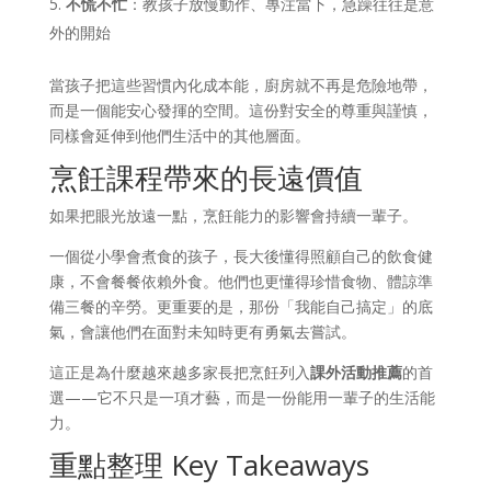
不慌不忙
：教孩子放慢動作、專注當下，急躁往往是意
外的開始
當孩子把這些習慣內化成本能，廚房就不再是危險地帶，
而是一個能安心發揮的空間。這份對安全的尊重與謹慎，
同樣會延伸到他們生活中的其他層面。
烹飪課程帶來的長遠價值
如果把眼光放遠一點，烹飪能力的影響會持續一輩子。
一個從小學會煮食的孩子，長大後懂得照顧自己的飲食健
康，不會餐餐依賴外食。他們也更懂得珍惜食物、體諒準
備三餐的辛勞。更重要的是，那份「我能自己搞定」的底
氣，會讓他們在面對未知時更有勇氣去嘗試。
這正是為什麼越來越多家長把烹飪列入
課外活動推薦
的首
選——它不只是一項才藝，而是一份能用一輩子的生活能
力。
重點整理 Key Takeaways