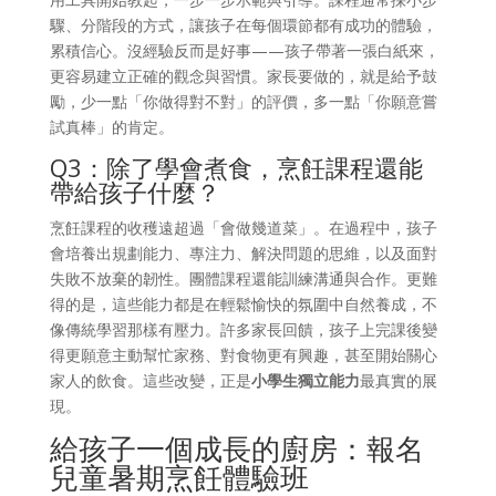
驟、分階段的方式，讓孩子在每個環節都有成功的體驗，
累積信心。沒經驗反而是好事——孩子帶著一張白紙來，
更容易建立正確的觀念與習慣。家長要做的，就是給予鼓
勵，少一點「你做得對不對」的評價，多一點「你願意嘗
試真棒」的肯定。
Q3：除了學會煮食，烹飪課程還能
帶給孩子什麼？
烹飪課程的收穫遠超過「會做幾道菜」。在過程中，孩子
會培養出規劃能力、專注力、解決問題的思維，以及面對
失敗不放棄的韌性。團體課程還能訓練溝通與合作。更難
得的是，這些能力都是在輕鬆愉快的氛圍中自然養成，不
像傳統學習那樣有壓力。許多家長回饋，孩子上完課後變
得更願意主動幫忙家務、對食物更有興趣，甚至開始關心
家人的飲食。這些改變，正是
小學生獨立能力
最真實的展
現。
給孩子一個成長的廚房：報名
兒童暑期烹飪體驗班