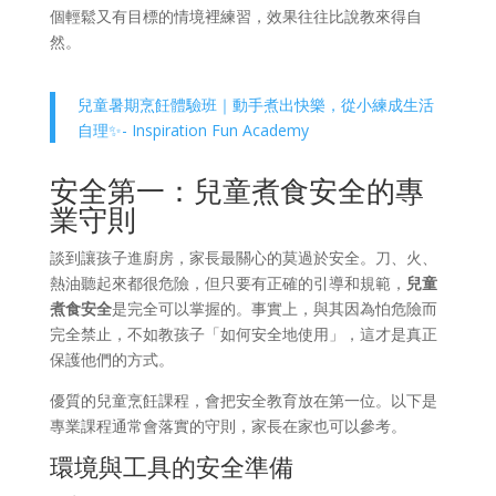
個輕鬆又有目標的情境裡練習，效果往往比說教來得自
然。
兒童暑期烹飪體驗班｜動手煮出快樂，從小練成生活
自理✨- Inspiration Fun Academy
安全第一：兒童煮食安全的專
業守則
談到讓孩子進廚房，家長最關心的莫過於安全。刀、火、
熱油聽起來都很危險，但只要有正確的引導和規範，
兒童
煮食安全
是完全可以掌握的。事實上，與其因為怕危險而
完全禁止，不如教孩子「如何安全地使用」，這才是真正
保護他們的方式。
優質的兒童烹飪課程，會把安全教育放在第一位。以下是
專業課程通常會落實的守則，家長在家也可以參考。
環境與工具的安全準備