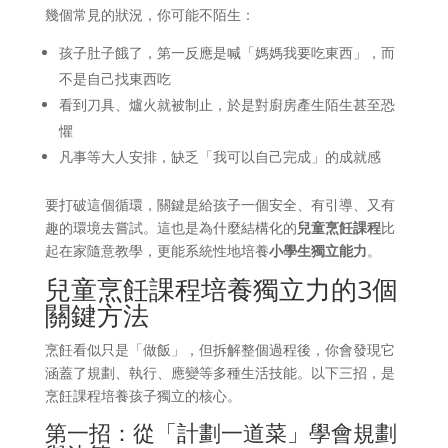
幾個常見的狀況，你可能不陌生：
孩子肚子餓了，第一反應是喊「媽媽我要吃東西」，而
不是自己找東西吃
看到刀具、爐火就被制止，於是對廚房產生陌生甚至恐
懼
凡事等大人安排，缺乏「我可以自己完成」的成就感
要打破這個循環，關鍵是給孩子一個安全、有引導、又有
趣的環境去嘗試。這也是為什麼結構化的
兒童烹飪課程
比
起在家隨意教學，更能系統性地培養
小學生獨立能力
。
兒童烹飪課程培養獨立力的3個
關鍵方法
烹飪看似只是「做飯」，但拆解整個過程後，你會發現它
涵蓋了規劃、執行、應變等多種生活技能。以下三招，是
烹飪課程培養孩子獨立的核心。
第一招：從「計劃一道菜」學會規劃