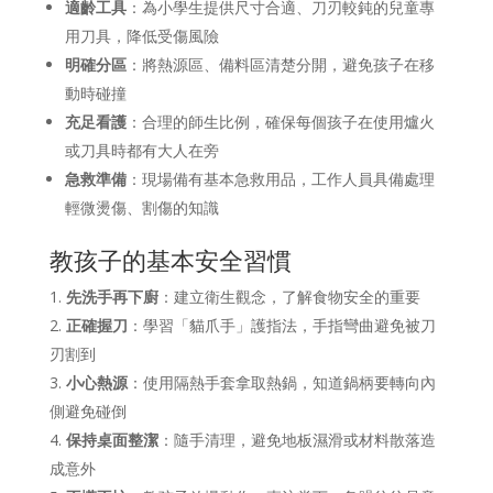
適齡工具
：為小學生提供尺寸合適、刀刃較鈍的兒童專
用刀具，降低受傷風險
明確分區
：將熱源區、備料區清楚分開，避免孩子在移
動時碰撞
充足看護
：合理的師生比例，確保每個孩子在使用爐火
或刀具時都有大人在旁
急救準備
：現場備有基本急救用品，工作人員具備處理
輕微燙傷、割傷的知識
教孩子的基本安全習慣
先洗手再下廚
：建立衛生觀念，了解食物安全的重要
正確握刀
：學習「貓爪手」護指法，手指彎曲避免被刀
刃割到
小心熱源
：使用隔熱手套拿取熱鍋，知道鍋柄要轉向內
側避免碰倒
保持桌面整潔
：隨手清理，避免地板濕滑或材料散落造
成意外