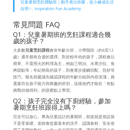
兒童暑期烹飪體驗班｜動手煮出快樂，從小練成生活
自理✨- Inspiration Fun Academy
常見問題 FAQ
Q1：兒童暑期班的烹飪課程適合幾
歲的孩子？
大多數
兒童烹飪課程
會依年齡分班，小學階段（約6至12
歲）通常都有合適的選擇。對於較年幼的孩子，課程會以
簡單、不需用火的料理為主，例如三明治、水果沙拉、免
烤甜點等；年紀稍長的孩子，則會逐步接觸切配、煎炒等
技巧。報名前建議先確認課程的年齡分組與內容深淺，挑
選最符合孩子能力與興趣的班別，這樣他們才能在「有點
挑戰但做得到」的甜蜜點上學習。
Q2：孩子完全沒有下廚經驗，參加
暑期烹飪班跟得上嗎？
完全可以放心。專為兒童設計的暑期班，前提就是假設孩
子是零基礎。老師會從最基本的洗手、認識食材、安全使
用工具開始教起，一步一步示範與引導。課程通常採小步