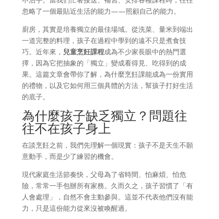
忽略了一個最貼近生活的能力——照顧自己的能力。
廚房，其實是培養獨立的最佳場域。從洗菜、量米到端出
一道完整的料理，孩子在過程中學到的遠不只是煮食技
巧。近年來，
兒童烹飪課程
成為不少家長眼中的熱門選
擇，因為它把抽象的「獨立」變成看得見、吃得到的成
果。這篇文章會帶你了解，為什麼烹飪課能成為一份實用
的禮物，以及它如何用三個具體的方法，幫孩子打好生活
的底子。
為什麼孩子缺乏獨立？問題往
往不在孩子身上
在談烹飪之前，我們先理解一個現實：孩子不是天生不願
意動手，而是少了練習的機會。
現代家庭生活節奏快，父母為了省時間、怕麻煩、怕危
險，常常一手包辦所有家務。久而久之，孩子習慣了「有
人會處理」，自然不會主動參與。這並不代表他們沒有能
力，只是這份能力從來沒被喚醒過。