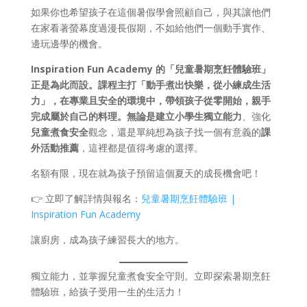
如果你也希望孩子在這個暑假學會照顧自己，與其讓他們
在家看著螢幕度過漫長假期，不如給他們一個動手實作、
邊玩邊學的機會。
Inspiration Fun Academy 的「兒童暑期烹飪體驗班」
正是為此而設。課程主打「動手煮出快樂，從小練成生活
力」，在專業且安全的環境中，帶領孩子從零開始，親手
完成屬於自己的料理。無論是建立小學生獨立能力
、強化
兒童煮食安全
觀念，還是單純想為孩子找一個有意義的
課
外活動推薦
，這裡都是值得考慮的選擇。
名額有限，現在就為孩子預留這個夏天的成長機會吧！
👉 立即了解詳情與報名：
兒童暑期烹飪體驗班 |
Inspiration Fun Academy
讓廚房，成為孩子練習長大的地方。
獨立能力，並掌握兒童煮食安全守則。立即探索暑期烹飪
體驗班，給孩子受用一生的生活力！