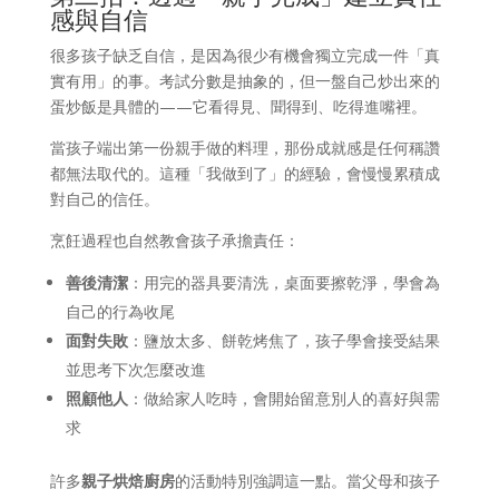
感與自信
很多孩子缺乏自信，是因為很少有機會獨立完成一件「真
實有用」的事。考試分數是抽象的，但一盤自己炒出來的
蛋炒飯是具體的——它看得見、聞得到、吃得進嘴裡。
當孩子端出第一份親手做的料理，那份成就感是任何稱讚
都無法取代的。這種「我做到了」的經驗，會慢慢累積成
對自己的信任。
烹飪過程也自然教會孩子承擔責任：
善後清潔
：用完的器具要清洗，桌面要擦乾淨，學會為
自己的行為收尾
面對失敗
：鹽放太多、餅乾烤焦了，孩子學會接受結果
並思考下次怎麼改進
照顧他人
：做給家人吃時，會開始留意別人的喜好與需
求
許多
親子烘焙廚房
的活動特別強調這一點。當父母和孩子