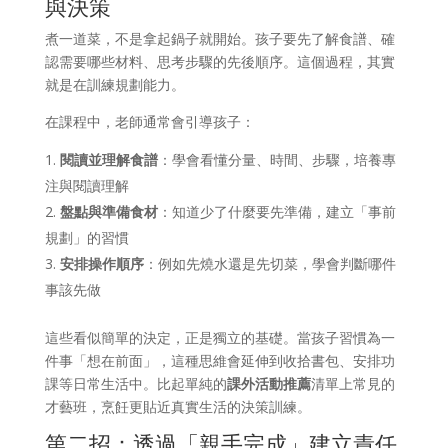
與決策
煮一道菜，不是拿起鍋子就開始。孩子要先了解食譜、確
認需要哪些材料、思考步驟的先後順序。這個過程，其實
就是在訓練規劃能力。
在課程中，老師通常會引導孩子：
閱讀並理解食譜
：學會看懂分量、時間、步驟，培養專
注與閱讀理解
盤點與準備食材
：知道少了什麼要先準備，建立「事前
規劃」的習慣
安排操作順序
：例如先燒水還是先切菜，學會判斷哪件
事該先做
這些看似簡單的決定，正是獨立的基礎。當孩子習慣為一
件事「想在前面」，這種思維會延伸到收拾書包、安排功
課等日常生活中。比起單純的
課外活動推薦
清單上常見的
才藝班，烹飪更貼近真實生活的決策訓練。
第二招：透過「親手完成」建立責任