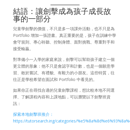
結語：讓劍擊成為孩子成長故
事的一部分
兒童學劍擊的價值，不只是多一項課外活動，也不只是為
Portfolio 增加一張證書。真正重要的是，孩子在訓練中學
會守規則、專心聆聽、控制身體、面對挑戰、尊重對手和
接受輸贏。
對準備小一入學的家庭來說，劍擊可以幫助孩子建立一個
更立體的形象：他不只是會認字和計數，也是一個願意學
習、敢於嘗試、有禮貌、有毅力的小朋友。這些特質，往
往正是學校希望在面試和 Portfolio 中看見的。
如果你正在尋找合適的兒童劍擊課程，想比較本地不同選
擇、了解課程內容和上課地點，可以瀏覽以下劍擊班資
訊：
探索本地劍擊班推介：
https://tutorsearch.ing/categories/%e5%8a%8d%e6%93%8a