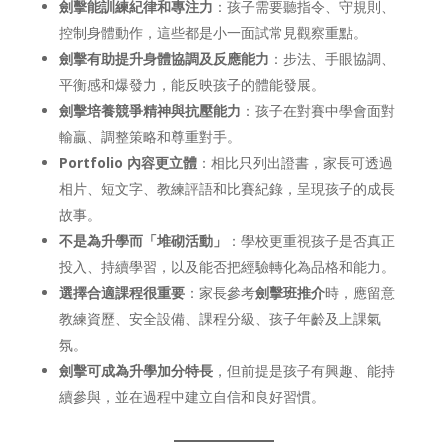
劍擊能訓練紀律和專注力
：孩子需要聽指令、守規則、
控制身體動作，這些都是小一面試常見觀察重點。
劍擊有助提升身體協調及反應能力
：步法、手眼協調、
平衡感和爆發力，能反映孩子的體能發展。
劍擊培養競爭精神與抗壓能力
：孩子在對賽中學會面對
輸贏、調整策略和尊重對手。
Portfolio 內容更立體
：相比只列出證書，家長可透過
相片、短文字、教練評語和比賽紀錄，呈現孩子的成長
故事。
不是為升學而「堆砌活動」
：學校更重視孩子是否真正
投入、持續學習，以及能否把經驗轉化為品格和能力。
選擇合適課程很重要
：家長參考
劍擊班推介
時，應留意
教練資歷、安全設備、課程分級、孩子年齡及上課氣
氛。
劍擊可成為升學加分特長
，但前提是孩子有興趣、能持
續參與，並在過程中建立自信和良好習慣。