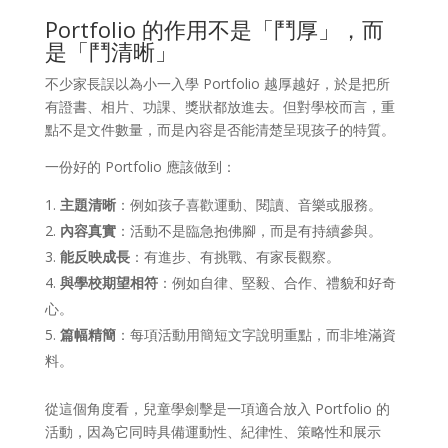
Portfolio 的作用不是「鬥厚」，而
是「鬥清晰」
不少家長誤以為小一入學 Portfolio 越厚越好，於是把所
有證書、相片、功課、獎狀都放進去。但對學校而言，重
點不是文件數量，而是內容是否能清楚呈現孩子的特質。
一份好的 Portfolio 應該做到：
主題清晰
：例如孩子喜歡運動、閱讀、音樂或服務。
內容真實
：活動不是臨急抱佛腳，而是有持續參與。
能反映成長
：有進步、有挑戰、有家長觀察。
與學校期望相符
：例如自律、堅毅、合作、禮貌和好奇
心。
篇幅精簡
：每項活動用簡短文字說明重點，而非堆滿資
料。
從這個角度看，兒童學劍擊是一項適合放入 Portfolio 的
活動，因為它同時具備運動性、紀律性、策略性和展示