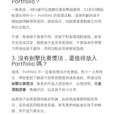
Portfolio？
一般來說，4至6歲可以接觸兒童劍擊啟蒙班，K2至K3開始
較適合用作小一 Portfolio 的長期活動。這個年齡的孩子
開始能理解簡單規則、跟從指示，也能透過運動建立自理
和社交能力。
不過，每個孩子發展不同。若孩子對新環境較慢熱，家長
可先安排試堂，觀察孩子是否享受課程。不要因為升學壓
力而強迫孩子參與，否則活動反而會變成負擔。
3. 沒有劍擊比賽獎項，還值得放入
Portfolio 嗎？
值得。Portfolio 不一定要有獎項才有價值。對小一入學而
言，學校更想了解孩子的學習態度和成長過程。即使沒有
劍擊比賽獎項
，家長仍可放入課堂相片、出席證明、
兒童
運動證書
、教練評語，以及孩子的小分享。
如果孩子由害羞變得敢於對練，由容易放棄變得願意再
試，這些成長同樣很有意義。家長應把焦點放在孩子的轉
變，而不是只看名次。