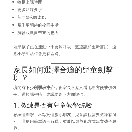
較長上課時間
更多功課要求
新同學和新老師
規則更明確的校園生活
測驗或默書帶來的壓力
如果孩子已在運動中學會深呼吸、聽建議和重新嘗試，適
應小學生活時會更有基礎。
家長如何選擇合適的兒童劍擊
班？
坊間有不少
劍擊班推介
，但家長不應只看地點方便或價錢
平。選擇課程時，建議從以下方面評估。
1. 教練是否有兒童教學經驗
教練懂劍擊，不等於懂教小朋友。兒童課程需要教練有耐
性、懂得用簡單語言解釋，並能以遊戲化方式建立孩子興
趣。