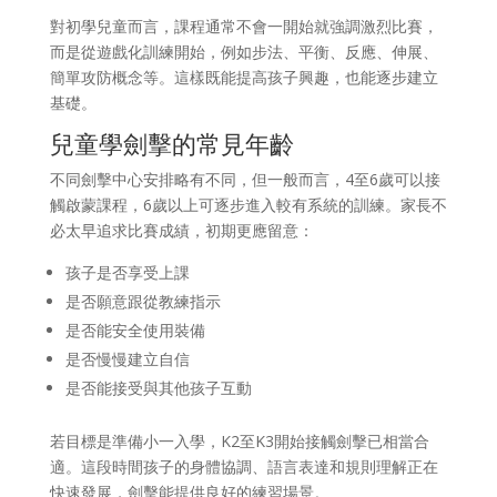
對初學兒童而言，課程通常不會一開始就強調激烈比賽，
而是從遊戲化訓練開始，例如步法、平衡、反應、伸展、
簡單攻防概念等。這樣既能提高孩子興趣，也能逐步建立
基礎。
兒童學劍擊的常見年齡
不同劍擊中心安排略有不同，但一般而言，4至6歲可以接
觸啟蒙課程，6歲以上可逐步進入較有系統的訓練。家長不
必太早追求比賽成績，初期更應留意：
孩子是否享受上課
是否願意跟從教練指示
是否能安全使用裝備
是否慢慢建立自信
是否能接受與其他孩子互動
若目標是準備小一入學，K2至K3開始接觸劍擊已相當合
適。這段時間孩子的身體協調、語言表達和規則理解正在
快速發展，劍擊能提供良好的練習場景。