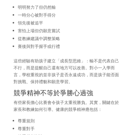
明明努力了但仍然輸
一時分心被對手得分
領先後被追平
害怕上場但仍願意嘗試
從教練建議中調整策略
賽後與對手握手或行禮
這些經驗有助孩子建立「成長型思維」：輸不是代表自己
不行，而是提醒自己還有地方可以改善。對小一入學而
言，學校重視的並非孩子是否永遠成功，而是孩子能否面
對挑戰、保持禮貌和願意學習。
競爭精神不等於爭勝心過強
有些家長擔心比賽會令孩子太重視勝負。其實，關鍵在於
家長和教練如何引導。健康的競爭精神應包括：
尊重規則
尊重對手