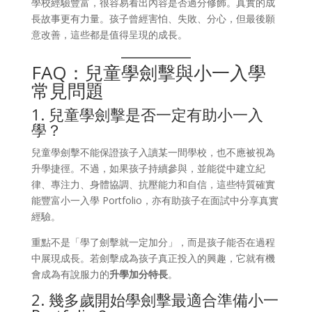
學校經驗豐富，很容易看出內容是否過分修飾。真實的成
長故事更有力量。孩子曾經害怕、失敗、分心，但最後願
意改善，這些都是值得呈現的成長。
FAQ：兒童學劍擊與小一入學
常見問題
1. 兒童學劍擊是否一定有助小一入
學？
兒童學劍擊不能保證孩子入讀某一間學校，也不應被視為
升學捷徑。不過，如果孩子持續參與，並能從中建立紀
律、專注力、身體協調、抗壓能力和自信，這些特質確實
能豐富小一入學 Portfolio，亦有助孩子在面試中分享真實
經驗。
重點不是「學了劍擊就一定加分」，而是孩子能否在過程
中展現成長。若劍擊成為孩子真正投入的興趣，它就有機
會成為有說服力的
升學加分特長
。
2. 幾多歲開始學劍擊最適合準備小一