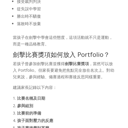
接受裁判判決
從失誤中學習
勝出時不驕傲
落敗時不放棄
當孩子在劍擊中學會這些態度，這項活動就不只是運動，
而是一種品格教育。
劍擊比賽獎項如何放入 Portfolio？
若孩子曾參加劍擊比賽並獲得
劍擊比賽獎項
，當然可以放
入 Portfolio。但家長要避免把焦點完全放在名次上。對幼
兒來說，參與經驗、備賽過程和賽後反思同樣重要。
建議家長記錄以下內容：
比賽名稱及日期
參與組別
比賽前的準備
孩子面對壓力的反應
孩子賽後學到甚麼