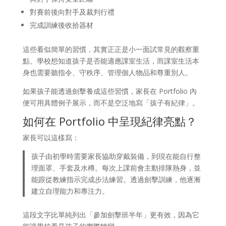
對賽前後向對手及裁判行禮
完成訓練後收拾器材
這些看似簡單的習慣，其實正正是小一面試常見的觀察重
點。學校想知道孩子是否能適應課室生活，而課室生活本
身也需要聽指令、守秩序、管理個人物品和尊重別人。
如果孩子能透過劍擊養成這些習慣，家長在 Portfolio 內
便可用具體例子展示，而不是空泛地寫「孩子有紀律」。
如何在 Portfolio 中呈現紀律亮點？
家長可以這樣寫：
孩子由初學時需要家長協助穿戴裝備，到現在能自行整
理面罩、手套及水樽。每次上課前會主動排隊熱身，並
能跟從教練指示完成步法練習。透過劍擊訓練，他逐漸
建立自理能力和專注力。
這段文字比單純列出「參加劍擊班半年」更有效，因為它