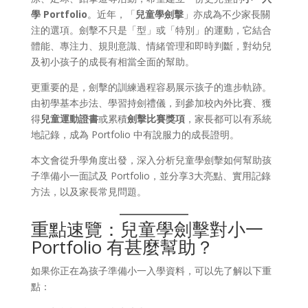
學 Portfolio
。近年，「
兒童學劍擊
」亦成為不少家長關
注的選項。劍擊不只是「型」或「特別」的運動，它結合
體能、專注力、規則意識、情緒管理和即時判斷，對幼兒
及初小孩子的成長有相當全面的幫助。
更重要的是，劍擊的訓練過程容易展示孩子的進步軌跡。
由初學基本步法、學習持劍禮儀，到參加校內外比賽、獲
得
兒童運動證書
或累積
劍擊比賽獎項
，家長都可以有系統
地記錄，成為 Portfolio 中有說服力的成長證明。
本文會從升學角度出發，深入分析兒童學劍擊如何幫助孩
子準備小一面試及 Portfolio，並分享3大亮點、實用記錄
方法，以及家長常見問題。
重點速覽：兒童學劍擊對小一
Portfolio 有甚麼幫助？
如果你正在為孩子準備小一入學資料，可以先了解以下重
點：