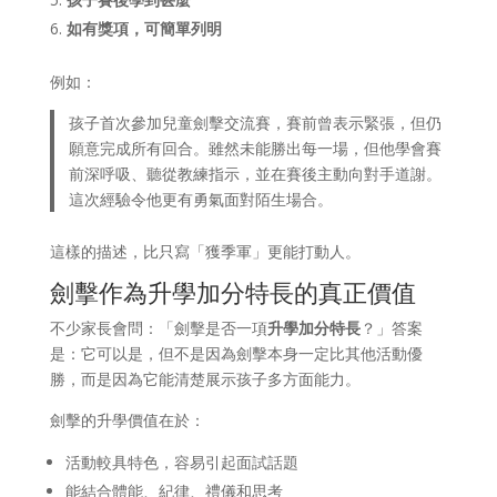
如有獎項，可簡單列明
例如：
孩子首次參加兒童劍擊交流賽，賽前曾表示緊張，但仍
願意完成所有回合。雖然未能勝出每一場，但他學會賽
前深呼吸、聽從教練指示，並在賽後主動向對手道謝。
這次經驗令他更有勇氣面對陌生場合。
這樣的描述，比只寫「獲季軍」更能打動人。
劍擊作為升學加分特長的真正價值
不少家長會問：「劍擊是否一項
升學加分特長
？」答案
是：它可以是，但不是因為劍擊本身一定比其他活動優
勝，而是因為它能清楚展示孩子多方面能力。
劍擊的升學價值在於：
活動較具特色，容易引起面試話題
能結合體能、紀律、禮儀和思考