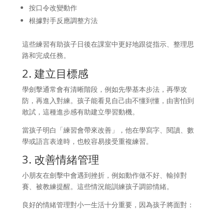
按口令改變動作
根據對手反應調整方法
這些練習有助孩子日後在課室中更好地跟從指示、整理思
路和完成任務。
2. 建立目標感
學劍擊通常會有清晰階段，例如先學基本步法，再學攻
防，再進入對練。孩子能看見自己由不懂到懂，由害怕到
敢試，這種進步感有助建立學習動機。
當孩子明白「練習會帶來改善」，他在學寫字、閱讀、數
學或語言表達時，也較容易接受重複練習。
3. 改善情緒管理
小朋友在劍擊中會遇到挫折，例如動作做不好、輸掉對
賽、被教練提醒。這些情況能訓練孩子調節情緒。
良好的情緒管理對小一生活十分重要，因為孩子將面對：