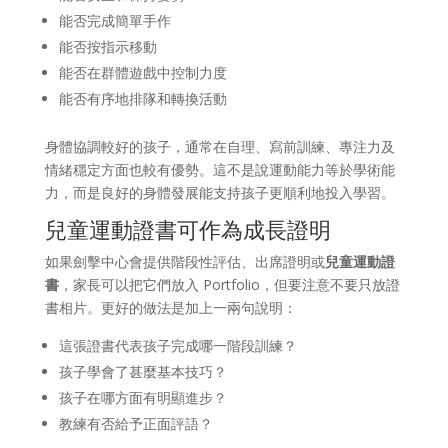
能否完成簡單手作
能否按指示移動
能否在群體遊戲中控制力度
能否有序地排隊和轉換活動
身體協調較好的孩子，通常在自理、寫前訓練、專注力及
情緒穩定方面也較有優勢。這不是說運動能力等於學術能
力，而是良好的身體發展能支持孩子更順利地投入學習。
兒童運動證書可作為成長證明
如果劍擊中心會提供階段性評估、出席證明或
兒童運動證
書
，家長可以把它們放入 Portfolio，但要注意不要只放證
書相片。更好的做法是加上一兩句說明：
這張證書代表孩子完成哪一階段訓練？
孩子學會了甚麼基本技巧？
孩子在哪方面有明顯進步？
教練有否給予正面評語？