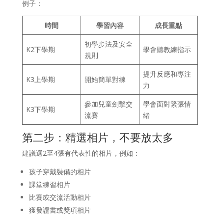
例子：
時間
學習內容
成長重點
初學步法及安全
K2下學期
學會聽教練指示
規則
提升反應和專注
K3上學期
開始簡單對練
力
參加兒童劍擊交
學會面對緊張情
K3下學期
流賽
緒
第二步：精選相片，不要放太多
建議選2至4張有代表性的相片，例如：
孩子穿戴裝備的相片
課堂練習相片
比賽或交流活動相片
獲發證書或獎項相片